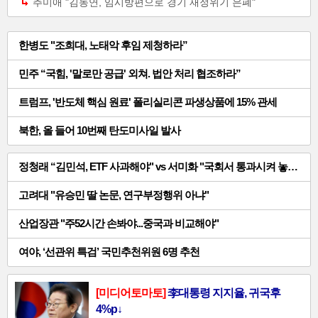
추미애 "김동연, 임시방편으로 경기 재정위기 은폐"
일
한병도 "조희대, 노태악 후임 제청하라”
반
민주 “국힘, '말로만 공급' 외쳐. 법안 처리 협조하라”
기
트럼프, '반도체 핵심 원료' 폴리실리콘 파생상품에 15% 관세
사-02
북한, 올 들어 10번째 탄도미사일 발사
일
정청래 “김민석, ETF 사과해야" vs 서미화 "국회서 통과시켜 놓고선"
반
고려대 "유승민 딸 논문, 연구부정행위 아냐"
기
산업장관 "주52시간 손봐야...중국과 비교해야"
사-03
여야, ‘선관위 특검’ 국민추천위원 6명 추천
사
[미디어토마토]
李대통령 지지율, 귀국후
진
4%p↓