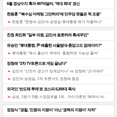
6월 경상수지 흑자 497억달러, '역대 최대' 경신
한동훈 "'복수심 마케팅 그만하라'에 민주당 못들은 척 조용"
한동훈 "한명숙-김민석-송영길-李대통령 뭐가 억울하냐"
일
친청 최민희 "일부 의원, 김민석 옹호하려 혹세무민"
반
유승민 "李대통령, 尹 배출한 서울법대-충암고도 없애야지?"
기
李대통령 "육사 출신이 쿠데타. 통합하면 가능성 줄어"
사-05
정청래 "2차 TV토론으로 게임 끝났다"
김민석 “신천지 경고가 징계감이냐” vs 정청래 "근거대라"
김민석-송영길, 2차 토론서도 정청래 협공
외국인 '반도체 투매'로 코스피 6,200대 폭삭
삼성, 2분기 D램 시장점유율 1위…마이크론은 SK하닉 바짝 추격
일
정점식 "경찰, '민중의 지팡이' 아닌 '권력의 지팡이' 자처"