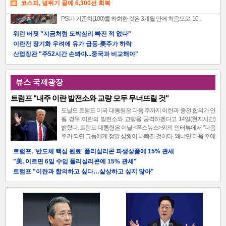
랭할 것으로 전망됐다. 26일 산업연구원의 산업경기 전문가 서베
코스피, 널뛰기 끝에 6,300선 회복
이 지수(PSI)에 따르면, 8월 제조업 업황 전망 PSI는 95에 그쳤다.
정청래 "대통령 이름 팔아 공포심 조성 대단히 비겁"
PSI가 기준치(100)를 하회한 것은 3개월 만에 처음으로, 10...
[미디어토마토] 李대통령 지지율, 귀국후 4%p↓
송영길 "호남의 자주적 정치 중심, 내가 다시 세우겠다"
워런 버핏 "지금처럼 도박심리 빠진 적 없다"
[한길리서치] "검찰보다 경찰 더 못믿겠다"
이란전 장기화 우려에 유가 급등-美주가 하락
송영길 "실수요자 대출 막으면 그림의 떡일 뿐"
산업장관 "주52시간 손봐야...중국과 비교해야"
정청래 "영남 깨시민들이 호남 간다"에 송영길 "참담"
외국인 '반도체 투매'로 코스피 6,200대 폭삭
정동영 "북한을 조선으로 불러야" vs 李대통령 "고민 더 하라"
6월 경상수지 흑자 497억달러, '역대 최대' 경신
뷰스 국제광장
일론 머스크, 미국주가 쥐락펴락
코스피, 외국인 매수로 6,500선 회복
트럼프 "내주 이란 발전소와 교량 모두 무너뜨릴 것"
호남 반도체공장 전력·용수, 내년 7월 착공
도널드 트럼프 미국 대통령은 다음 주까지 이란과 종전 합의가 안
코스피 6,600 회복. 매수 사이드카 발동도
될 경우 이란의 발전소와 교량을 공격하겠다고 14일(현지시간)
쿠팡Inc, 정보유출 과징금에 역대최대 8천350억원 영업손실
밝혔다. 트럼프 대통령은 이날 <폭스뉴스>와의 인터뷰에서 "다음
주가 되면 그들에게 정말 상황이 나빠질 것이다. 왜냐면 다음 주에
는 발전소들이...
트럼프, '반도체 핵심 원료' 폴리실리콘 파생상품에 15% 관세
"美, 이르면 6일 수입 폴리실리콘에 15% 관세"
트럼프 "이란과 합의하고 싶다…살상하고 싶지 않아"
이란 "호르무즈 새 항로 합의…상당부분 이란 영해 통과"
구마모토 강진 사망자 34명으로 늘어
박
이란 "요르단 미군 기지 공격…F-35 전투기 3대 파괴"
스
미군 "이란 상대 공습 개시". 엿새만에 공격 재개
다카이치 "구마모토 강진 사망자 13명…구조, 시간과의 싸움"