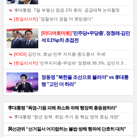
기
李대통령, 7일 부동산 점검 2차 회의. 공급대책 논의할듯
사-02
[한길리서치]
"검찰보다 경찰 더 못믿겠다"
[미디어토마토]
'민주당+무당층', 정청래-김민
석 0.1%p차 초접전
[KSOI]
김민석, 호남-민주 지지층-중도층서 '우세'
[한길리서치]
'민주지지층-무당파' 정청래 36.3%, 김민석 33.3%
정동영 "북한을 조선으로 불러야" vs 李대통
령 "고민 더 하라"
일
李대통령 "폭염-가뭄 피해 최소화 위해 행정력 총동원하라"
반
李대통령 "청년 정책, 취업-주거 등 핵심 영역 중심 개편"
기
與선관위 “선거질서 어지럽히는 불법·방해 행위에 단호히 대처"
사-04