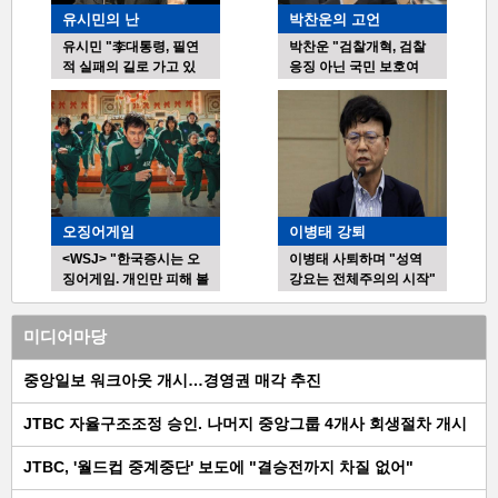
유시민의 난
박찬운의 고언
유시민 "李대통령, 필연
박찬운 "검찰개혁, 검찰
적 실패의 길로 가고 있
응징 아닌 국민 보호여
다"
야"
오징어게임
이병태 강퇴
<WSJ> "한국증시는 오
이병태 사퇴하며 "성역
징어게임. 개인만 피해 볼
강요는 전체주의의 시작"
수도"
미디어마당
중앙일보 워크아웃 개시…경영권 매각 추진
JTBC 자율구조조정 승인. 나머지 중앙그룹 4개사 회생절차 개시
JTBC, '월드컵 중계중단' 보도에 "결승전까지 차질 없어"