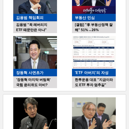
기
<NHK> "강진으로 규슈 쇼핑몰 일부 붕괴…내부에 다수 갇힌 듯"
사-01
사우디, '유조선 공격' 후티반군 점령지 호데이다 공습
김용범 책임회피
부동산 민심
김용범 "꼭 레버리지
[갤럽] "李 부동산정책 잘
ETF 때문만은 아냐"
해" 51%→26%
장동혁 사면초가
'ETF 아버지'의 자성
'장동혁 마지막 버팀목'
한투운용 대표 "지금이라
국힘 윤리위도 마비?
도 ETF 투자 멈추길"
박
스
기
사-02