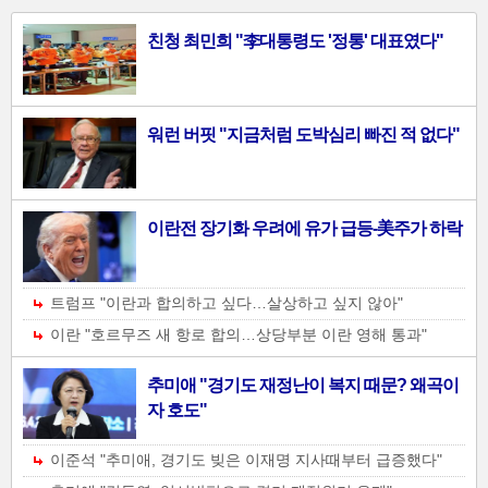
사
친청 최민희 "李대통령도 '정통' 대표였다"
진
기
사-01
워런 버핏 "지금처럼 도박심리 빠진 적 없다"
이란전 장기화 우려에 유가 급등-美주가 하락
트럼프 "이란과 합의하고 싶다…살상하고 싶지 않아"
이란 "호르무즈 새 항로 합의…상당부분 이란 영해 통과"
추미애 "경기도 재정난이 복지 때문? 왜곡이
자 호도"
이준석 "추미애, 경기도 빚은 이재명 지사때부터 급증했다"