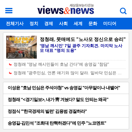
개
주
로그인
전체기사
회원가입
정치
경제
아이디찾기
사회
세계
비밀번호찾기
문화
미디어
별
메
스포츠
칼럼
독자게시판
TOP
메
뉴
정청래, 뭇매에도 "노사모 정신으로 승리"
기
'영남 깨시민' 7일 광주 기자회견. 마지막 노사
뉴
모 대표 "명의 도용"
사
정청래 "영남 깨시민들이 호남 간다"에 송영길 "참담"
정청래 "광주민심, 언론 얘기와 많이 달라. 밑바닥 민심은 정청래"
일
이성윤 "호남 민심은 주석야청" vs 송영길 "아무말이나 내뱉어"
반
정청래 “<경기일보>, 내가 靑 겨눴다? 말도 안되는 왜곡”
기
정점식 "'한국경제의 빌런' 김용범 경질하라"
사-01
송영길-김민석 "조희대 탄핵하겠다"에 민주 "노코멘트"