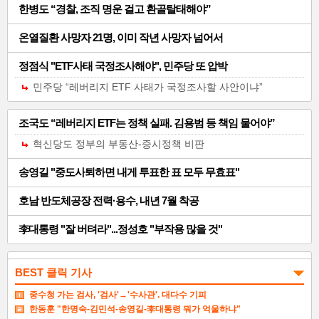
반
한병도 “경찰, 조직 명운 걸고 환골탈태해야”
기
온열질환 사망자 21명, 이미 작년 사망자 넘어서
사-06
정점식 "ETF사태 국정조사해야", 민주당 또 압박
민주당 “레버리지 ETF 사태가 국정조사할 사안이냐”
일
조국도 “레버리지 ETF는 정책 실패. 김용범 등 책임 물어야”
반
혁신당도 정부의 부동산-증시정책 비판
기
송영길 "중도사퇴하면 내게 투표한 표 모두 무효표"
사-07
호남 반도체공장 전력·용수, 내년 7월 착공
李대통령 "잘 버텨라"...정성호 "부작용 많을 것"
뷰스 경제광장
BEST 클릭 기사
산업연구원 "8월 제조업 경기, 반도체 빼고 급랭할듯"
중수청 가는 검사, '검사'→'수사관'. 대다수 기피
한동훈 "한명숙-김민석-송영길-李대통령 뭐가 억울하냐"
다음 달 국내 제조업 경기가 반도체를 제외한 대부분 업종에서 급