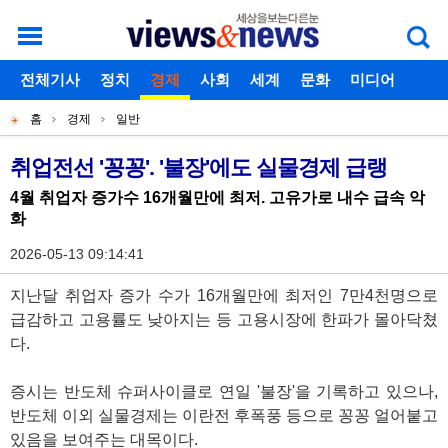
로그인
전체기사
회원가입
정치
경제
아이디찾기
사회
세계
비밀번호찾기
문화
미디어
개
주
스포츠
칼럼
독자게시판
홈
경제
일반
별
메
현
메
뉴
재
취업전선 '꽁꽁'. '불장'에도 실물경제 급랭
기
뉴
위
4월 취업자 증가수 16개월만에 최저. 고유가로 내수 급속 악
사
화
치
본
2026-05-13 09:14:41
문
지난달 취업자 증가 수가 16개월만에 최저인 7만4천명으로
급감하고 고용률도 낮아지는 등 고용시장에 한파가 몰아닥쳤
다.
증시는 반도체 슈퍼사이클로 연일 '불장'을 기록하고 있으나,
반도체 이외 실물경제는 이란전 후폭풍 등으로 꽁꽁 얼어붙고
있음을 보여주는 대목이다.