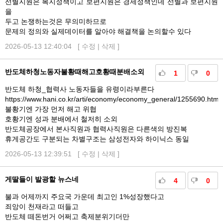
선별지원은 복지정책이고 보편지원은 경제정책인데 선별과 보편지원
을
두고 논쟁하는것은 무의미하므로
문제의 정의와 실제데이터를 알아야 해결책을 논의할수 있다
2026-05-13 12:40:04 [
수정
|
삭제
]
반도체하청노동자불황때해고호황때분배소외
1
0
반도체 하청_협력사 노동자들을 유령이라부른다
https://www.hani.co.kr/arti/economy/economy_general/1255690.html
불황기엔 가장 먼저 해고 위협
호황기엔 성과 분배에서 철저히 소외
반도체공장에서 본사직원과 협력사직원은 다른색의 방진복
휴게공간도 구분되는 차별구조는 삼성전자와 하이닉스 동일
2026-05-13 12:39:51 [
수정
|
삭제
]
게딸들이 발광할 뉴스네
4
0
불과 어제까지 주요국 가운데 최고인 1%성장했다고
죄앙이 천재라고 떠들고
반도체 떼돈번거 어쩌고 축제분위기더만