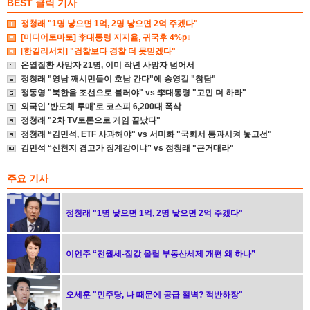
BEST 클릭 기사
정청래 "1명 낳으면 1억, 2명 낳으면 2억 주겠다"
[미디어토마토] 李대통령 지지율, 귀국후 4%p↓
[한길리서치] "검찰보다 경찰 더 못믿겠다"
온열질환 사망자 21명, 이미 작년 사망자 넘어서
정청래 "영남 깨시민들이 호남 간다"에 송영길 "참담"
정동영 "북한을 조선으로 불러야" vs 李대통령 "고민 더 하라"
외국인 '반도체 투매'로 코스피 6,200대 폭삭
정청래 "2차 TV토론으로 게임 끝났다"
정청래 “김민석, ETF 사과해야" vs 서미화 "국회서 통과시켜 놓고선"
김민석 “신천지 경고가 징계감이냐” vs 정청래 "근거대라"
주요 기사
정청래 "1명 낳으면 1억, 2명 낳으면 2억 주겠다"
이언주 “전월세-집값 올릴 부동산세제 개편 왜 하나”
오세훈 "민주당, 나 때문에 공급 절벽? 적반하장"