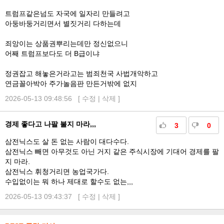
트럼프같은넘도 자국에 일자리 만들려고
아둥바둥거리면서 별짓거리 다하는데
죄앙이는 상품권뿌리는데만 정신없으니
어째 트럼프보다도 더 B급이냐
정권잡고 해놓은거라고는 범죄천국 사법개악하고
연금꼴아박아 주가놀음판 만든거밖에 없지
2026-05-13 09:48:56 [
수정
|
삭제
]
경제 좋다고 나팔 불지 마라,,,
3
0
삼전닉스도 살 돈 없는 사람이 대다수다.
삼전닉스 빼면 아무것도 아닌 거지 같은 주식시장에 기대어 경제를 팔
지 마라.
삼전닉스 휘청거리면 농업국가다.
수입없이는 뭐 하나 제대로 할수도 없는,,,
2026-05-13 09:43:37 [
수정
|
삭제
]