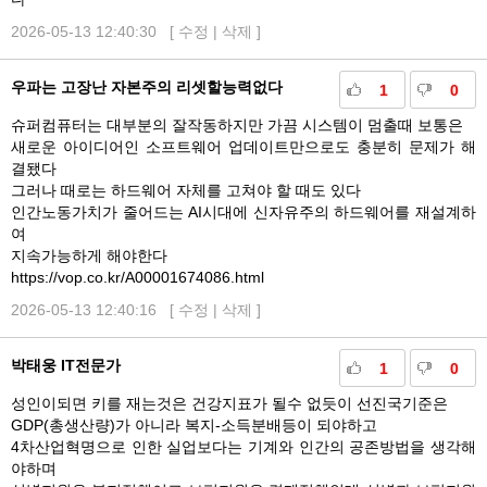
2026-05-13 12:40:30 [
수정
|
삭제
]
우파는 고장난 자본주의 리셋할능력없다
1
0
슈퍼컴퓨터는 대부분의 잘작동하지만 가끔 시스템이 멈출때 보통은
새로운 아이디어인 소프트웨어 업데이트만으로도 충분히 문제가 해
결됐다
그러나 때로는 하드웨어 자체를 고쳐야 할 때도 있다
인간노동가치가 줄어드는 AI시대에 신자유주의 하드웨어를 재설계하
여
지속가능하게 해야한다
https://vop.co.kr/A00001674086.html
2026-05-13 12:40:16 [
수정
|
삭제
]
박태웅 IT전문가
1
0
성인이되면 키를 재는것은 건강지표가 될수 없듯이 선진국기준은
GDP(총생산량)가 아니라 복지-소득분배등이 되야하고
4차산업혁명으로 인한 실업보다는 기계와 인간의 공존방법을 생각해
야하며