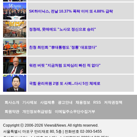
SK하이닉스, 전날 10.37% 폭락 이어 또 4.88% 급락
정청래, 뭇매에도 "노사모 정신으로 승리"
친청 최민희 "李대통령도 '정통' 대표였다"
워런 버핏 "지금처럼 도박심리 빠진 적 없다"
국힘 윤리위원 2명 또 사퇴...다시 5인 체제로
정
회사소개
기사제보
사업제휴
광고안내
채용정보
RSS
저작권정책
보
회원약관
개인정보취급방침
이메일주소무단수집거부
Copyright ⓒ 2006-2026 Views&News. All rights reserved.
서울특별시 마포구 만리재로 80, 5층 | 전화번호 02-393-5455