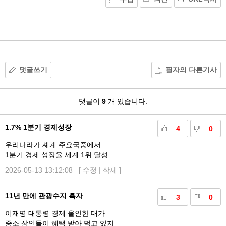
기
능
외
부
공
유
댓글쓰기
필자의 다른기사
댓
댓글이
9
개 있습니다.
글
1.7% 1분기 경제성장
4
0
우리나라가 셰계 주요국중에서
1분기 경제 성장율 세계 1위 달성
2026-05-13 13:12:08 [
수정
|
삭제
]
11년 만에 관광수지 흑자
3
0
이재명 대통령 경제 올인한 대가
중소 상인들이 혜택 받아 먹고 있지