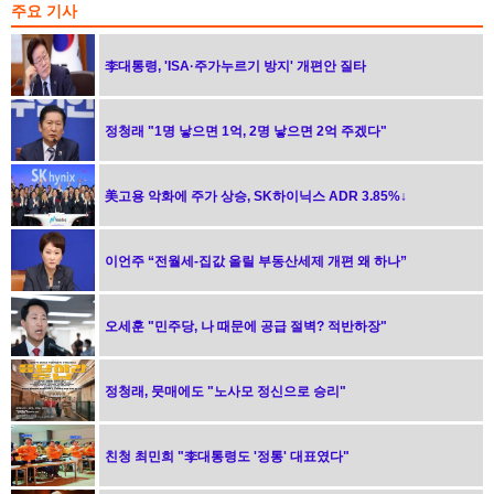
주요 기사
李대통령, 'ISA·주가누르기 방지' 개편안 질타
정청래 "1명 낳으면 1억, 2명 낳으면 2억 주겠다"
美고용 악화에 주가 상승, SK하이닉스 ADR 3.85%↓
이언주 “전월세-집값 올릴 부동산세제 개편 왜 하나”
오세훈 "민주당, 나 때문에 공급 절벽? 적반하장"
정청래, 뭇매에도 "노사모 정신으로 승리"
친청 최민희 "李대통령도 '정통' 대표였다"