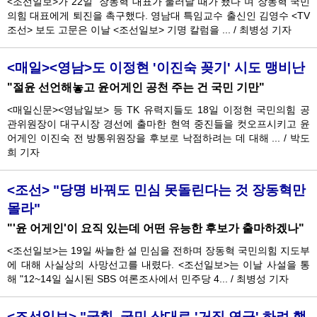
<조선일보>가 22일 "장동혁 대표가 물러날 때가 됐다"며 장동혁 국민
의힘 대표에게 퇴진을 촉구했다. 영남대 특임교수 출신인 김영수 <TV
조선> 보도 고문은 이날 <조선일보> 기명 칼럼을 ...
/
최병성 기자
<매일><영남>도 이정현 '이진숙 꽂기' 시도 맹비난
"절윤 선언해놓고 윤어게인 공천 주는 건 국민 기만"
<매일신문><영남일보> 등 TK 유력지들도 18일 이정현 국민의힘 공
관위원장이 대구시장 경선에 출마한 현역 중진들을 컷오프시키고 윤
어게인 이진숙 전 방통위원장을 후보로 낙점하려는 데 대해 ...
/
박도
희 기자
<조선> "당명 바꿔도 민심 못돌린다는 것 장동혁만
몰라"
"'윤 어게인'이 요직 있는데 어떤 유능한 후보가 출마하겠나"
<조선일보>는 19일 싸늘한 설 민심을 전하며 장동혁 국민의힘 지도부
에 대해 사실상의 사망선고를 내렸다. <조선일보>는 이날 사설을 통
해 "12~14일 실시된 SBS 여론조사에서 민주당 4...
/
최병성 기자
<조선일보> "국힘, 국민 상대로 '거짓 연극' 하려 했