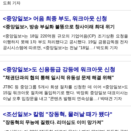
도희 기자
<중앙일보> 어음 최종 부도, 워크아웃 신청
<중앙일보>, 방송 부실화 불똥으로 창사이래 최대 위기
<중앙일보>는 18일 220억원 규모의 기업어음(CP) 조기상환 요청을
이행하지 못해 1차 부도 처리됐다고 공시했다. 19일 금융감독원 전자
공시시스템에 따르면, <중앙일보>는 전날 "18일...
/
박도희 기자
<중앙일보>도 신용등급 강등에 워크아웃 신청
"채권단과의 협의 통해 일시적 유동성 문제 해결 위해"
JTBC 등 중앙그룹 5개사 회생 절차를 신청한 데 이어 <중앙일보>도
15일 워크아웃 절차에 돌입하기로 했다. 박장희 중앙일보 대표이사는
이날 오후 입장문을 내고 "콘텐츠 발행의 연속성을...
/
박태견 기자
<조선일보> 칼럼 "장동혁, 물러날 때가 됐다"
"장동혁의 무능에 질렸다. 리더십도 이미 망가져"