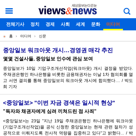
로그인
전체기사
회원가입
정치
경제
아이디찾기
사회
세계
비밀번호찾기
문화
미디어
개
주
스포츠
칼럼
독자게시판
홈
미디어
신문
별
메
현
메
뉴
재
중앙일보 워크아웃 개시…경영권 매각 추진
기
뉴
몇몇 건설사들, 중앙일보 인수에 관심 보여
위
사
중앙일보가 10일 기업구조개선작업(워크아웃) 개시 결정을 받았다.
치
목
주채권은행인 하나은행을 비롯한 금융채권자는 이날 1차 협의회를 열
록
고 서면 결의를 통해 중앙일보의 워크아웃 개시에 합의했다....
/
박도
희 기자
<중앙일보> "이번 자금 경색은 일시적 현상"
"독자와 채권자에게 심려 끼쳐드린 점 사죄"
<중앙일보>는 23일 "지난 19일 주채권은행인 하나은행에 워크아웃
(기업구조개선작업)을 공식 신청한 중앙일보는 현재 관련 절차가 성
공적으로 이뤄지도록 전사적 역량을 집중하고 있다"고 밝혔다...
/
박