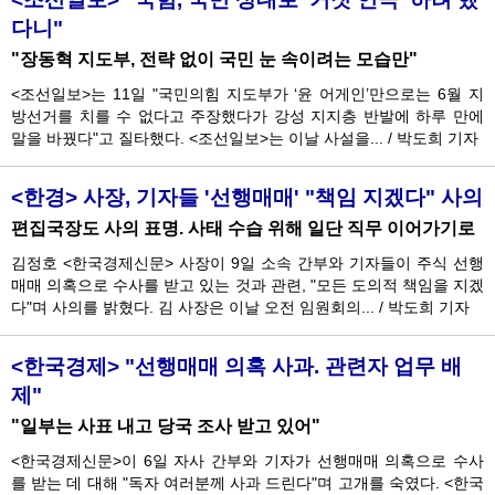
다니"
"장동혁 지도부, 전략 없이 국민 눈 속이려는 모습만"
<조선일보>는 11일 "국민의힘 지도부가 ‘윤 어게인’만으로는 6월 지
방선거를 치를 수 없다고 주장했다가 강성 지지층 반발에 하루 만에
말을 바꿨다"고 질타했다. <조선일보>는 이날 사설을...
/
박도희 기자
<한경> 사장, 기자들 '선행매매' "책임 지겠다" 사의
편집국장도 사의 표명. 사태 수습 위해 일단 직무 이어가기로
김정호 <한국경제신문> 사장이 9일 소속 간부와 기자들이 주식 선행
매매 의혹으로 수사를 받고 있는 것과 관련, "모든 도의적 책임을 지겠
다"며 사의를 밝혔다. 김 사장은 이날 오전 임원회의...
/
박도희 기자
<한국경제> "선행매매 의혹 사과. 관련자 업무 배
제"
"일부는 사표 내고 당국 조사 받고 있어"
<한국경제신문>이 6일 자사 간부와 기자가 선행매매 의혹으로 수사
를 받는 데 대해 "독자 여러분께 사과 드린다"며 고개를 숙였다. <한국