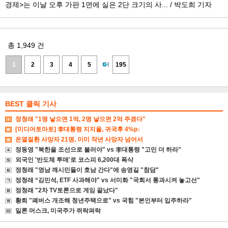
경제>는 이날 오후 가판 1면에 실은 2단 크기의 사...
/
박도희 기자
총 1,949 건
페
1
2
3
4
5
195
이
지
BEST 클릭 기사
정
정청래 "1명 낳으면 1억, 2명 낳으면 2억 주겠다"
보
[미디어토마토] 李대통령 지지율, 귀국후 4%p↓
온열질환 사망자 21명, 이미 작년 사망자 넘어서
정동영 "북한을 조선으로 불러야" vs 李대통령 "고민 더 하라"
외국인 '반도체 투매'로 코스피 6,200대 폭삭
정청래 "영남 깨시민들이 호남 간다"에 송영길 "참담"
정청래 “김민석, ETF 사과해야" vs 서미화 "국회서 통과시켜 놓고선"
정청래 "2차 TV토론으로 게임 끝났다"
황희 "폐버스 개조해 청년주택으로" vs 국힘 "본인부터 입주하라"
일론 머스크, 미국주가 쥐락펴락