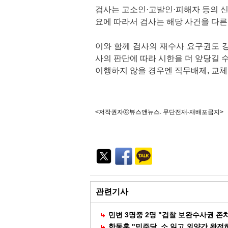
검사는 고소인·고발인·피해자 등의 신
요에 따라서 검사는 해당 사건을 다른
이와 함께 검사의 재수사 요구권도 강
사의 판단에 따라 시한을 더 앞당길 수
이행하지 않을 경우엔 직무배제, 교체,
<저작권자ⓒ뷰스앤뉴스. 무단전재-재배포금지>
기
능
외
부
공
유
관련기사
민변 3명중 2명 "검찰 보완수사권 존
한동훈 "민주당, 소 잃고 외양간 완전