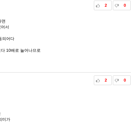
2
0
하면
있어서
동의어다
다 10배로 늘어나므로
2
0
은
의미가