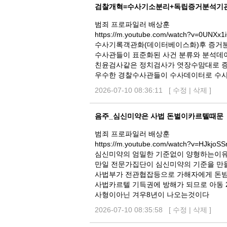
검찰개혁=수사기소분리+독립증거분석기
범죄 프로파일러 배상훈
https://m.youtube.com/watch?v=0UNXx1
수사기록객관화(데이터베이스화)후 증거
수사관들이 표준화된 사건 분류와 분석데
친윤검사같은 정치검사가 엿장수맘대로 
우수한 경찰수사관들이 수사데이터로 수
2026-07-10 08:36:11 [
수정
|
삭제
]
음주_심신미약은 사법 돈벌이카르텔때문
범죄 프로파일러 배상훈
https://m.youtube.com/watch?v=HJkjoS
심신미약의 엄밀한 기준없이 양형하는이
만일 전문가집단이 심신미약의 기준을 만
사법부가 전관협잡등으로 가해자에게 돈받
사법카르텔 기득권에 방해가 되므로 아동 
사형이아닌 겨우8년이 나오는것이다
2026-07-10 08:35:58 [
수정
|
삭제
]