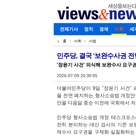
로그인
전체기사
회원가입
정치
경제
아이디찾기
사회
세
개
주
홈
사회
사법
별
메
현
메
뉴
재
민주당, 결국 '보완수사권 전
기
뉴
위
'장윤기 사건' 의식해 보완수사 요구
사
치
본
2026-07-09 20:30:05
문
더불어민주당이 9일 "장윤기 사건"
을 전면 폐지하는 형사소송법 개정안을
안을 다음달 중순 이전에 국회에서 
민주당 형사소송법 개정 태스크포스(T
전히 분리하는 대신 검사의 기존 보완
재수사 요구권을 구체화·실질화하는