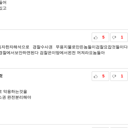
들어
있고
5
1
등자한자해석으로 경찰수사권 무용지물로만든놈들이검찰요잡것들이다
경찰에서보안하면된다 검찰은이땅에서왼전 꺼져라요놈들아
것
5
1
로 악용하는것을
소권 완전분리해야