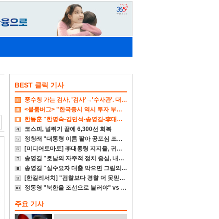
BEST 클릭 기사
중수청 가는 검사, '검사'→'수사관'. 대다수 기피
<블룸버그> "한국증시 역시 투자 부적합 국가"
한동훈 "한명숙-김민석-송영길-李대통령 뭐가 억울하냐"
코스피, 널뛰기 끝에 6,300선 회복
정청래 "대통령 이름 팔아 공포심 조성 대단히 비겁"
[미디어토마토] 李대통령 지지율, 귀국후 4%p↓
송영길 "호남의 자주적 정치 중심, 내가 다시 세우겠다"
송영길 "실수요자 대출 막으면 그림의 떡일 뿐"
[한길리서치] "검찰보다 경찰 더 못믿겠다"
정동영 "북한을 조선으로 불러야" vs 李대통령 "고민 더 하라"
주요 기사