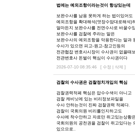
법에는 예외조항이라는것이 항상있는데
보완수사를 남용 못하게 하는 법이있어도
예외조항을 확대해석(엿장수맘대로해석)
얼마든지 보완수사를 전면수사로 바꿀수
보완수사를 검찰에 주라는 말은
보완수사의 예외조항을 악용한다는 말과 
수사가 있으면 피고-원고-참고인등의
전관협잡 변호사시장이 수사권이 없을때보
전관변호사 돈벌이 핵심이 수사권이다
2026-07-10 08:35:46 [
수정
|
삭제
]
검찰의 수사권은 검찰정치개입의 핵심
검찰권력적폐 핵심은 압수수색이 아니고
검찰 캐비닛에 있는 비리정보파일을
수사 안하는것이 진짜 검찰권력 적폐다.
검찰이 국회의원 비리를인지하고도
수사에 착수안하고 자료만 쥐고있는상황
국회의원의 공천권을 검찰이 쥐고있다는 
있으므로..