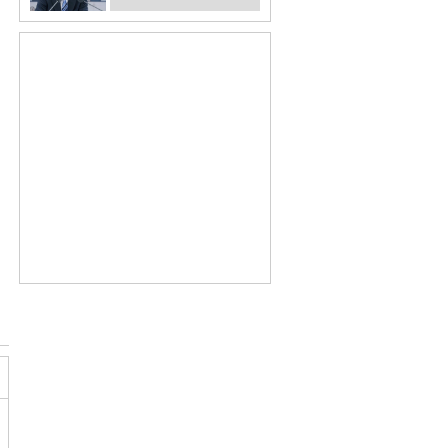
애야지?"