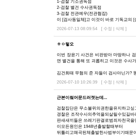
1-검찰 기소권독점
2-검찰 별건 수사권독점
3-검찰 전관예우(전관협잡)
이 [검사동일체]고 이것이 바로 기독교의 [삼
2026-07-13 08:09:54 [
수정
|
삭제
]
ㅎㅇ렇오
이번 장윤기 사건은 비판받아 마땅하나 검
면 별건을 통해 또 괴롭히고 이것은 수사가
김건희때 무혐의 준 자들이 검사아닌가? 똥
2026-07-10 10:26:39 [
수정
|
삭제
]
근본이쎀어문드러졋는데...
검찰집단은 무소불위의권한을유지하고싶
경찰은 조작수사의추억을되살릴수있길바
판새새끼들은 쓰레기판결로범죄자천국을
이모든원인은 1948년출발할때부터
뒤틀리고왜곡된체출발한사법부이기때문