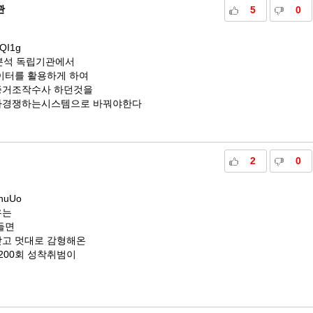
관
5
0
iQI1g
분석 독립기관에서
이터를 활용하게 하여
증거조작수사 하던것을
사경쟁하는시스템으로 바꿔야한다
2
0
SnuUo
유는
들면
고 멋대로 감형해온
200회 성착취범이