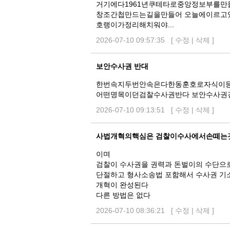
거기에다1961년쿠테타로중앙정보부를만
창조간첩만드는길을만들어 오늘에이르고
호랭이가정리해치워야...
2026-07-10 09:57:35 [
수정
|
삭제
]
보안수사권 반대
한번속지두번안속은다한동훈호로자식이
어떤명목이던검찰수사권반다 보안수사권
2026-07-10 09:13:51 [
수정
|
삭제
]
사법개혁의핵심은 검찰이수사에서손떼는
이며
검찰이 수사권을 권력과 돈벌이의 수단으
단절하고 형사소송법 포함해서 수사권 기
개혁이 완성된다
다른 방법은 없다
2026-07-10 08:36:21 [
수정
|
삭제
]