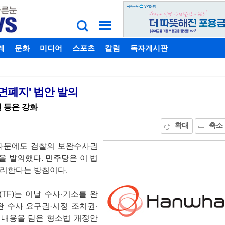
계
비밀번호찾기
문화
미디어
스포츠
칼럼
독자게시판
면폐지' 법안 발의
권 등은 강화
확대
축소
 파문에도 검찰의 보완수사권
 발의했다. 민주당은 이 법
처리한다는 방침이다.
F)는 이날 수사·기소를 완
 수사 요구권·시정 조치권·
 내용을 담은 형소법 개정안