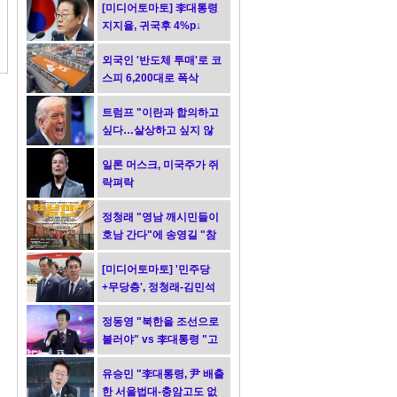
[미디어토마토] 李대통령
지지율, 귀국후 4%p↓
외국인 '반도체 투매'로 코
스피 6,200대로 폭삭
트럼프 "이란과 합의하고
싶다…살상하고 싶지 않
아"
일론 머스크, 미국주가 쥐
락펴락
정청래 "영남 깨시민들이
호남 간다"에 송영길 "참
담"
[미디어토마토] '민주당
+무당층', 정청래-김민석
0.1%p차 초접전
정동영 "북한을 조선으로
불러야" vs 李대통령 "고
민 더 하라"
유승민 "李대통령, 尹 배출
한 서울법대-충암고도 없