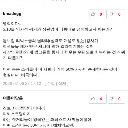
breadegg
0
0
병적이다..
5.18을 역사적 평가와 상관없이 나름대로 정의하고자 하는가?
.
듣보잡 리박스쿨의 날라리(실력도 개념도 없는)강사가
학생들을 제가 받은 세뇌에 의해 갈라치기하는 것이
세상의 평화와 제 밥그릇을 동시에 채우는 수단으로 치부하는 것과 뭐
가 다른가?
.
이런 눈뜬 소경들이 이 사회에 거의 50% 가까이 존재한다는 것이
현실이다. 비극이다.
2026-07-06 23:17:12 [
수정
|
삭제
]
더듬어당은
4
0
진보 좌파정당이 아니라
파씨스트당이지.
하는 짓거리들이 영락없는 파씨스트 새끼들이잖아.
어떤 조직이든, 50년 가까이 해처먹으면,