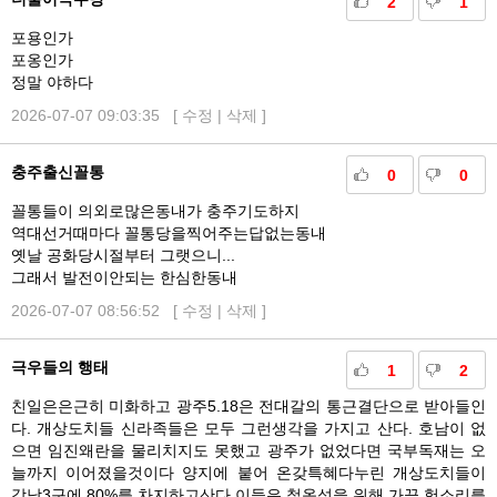
2
1
포용인가
포옹인가
정말 야하다
2026-07-07 09:03:35 [
수정
|
삭제
]
충주출신꼴통
0
0
꼴통들이 의외로많은동내가 충주기도하지
역대선거때마다 꼴통당을찍어주는답없는동내
옛날 공화당시절부터 그랫으니...
그래서 발전이안되는 한심한동내
2026-07-07 08:56:52 [
수정
|
삭제
]
극우들의 행태
1
2
친일은은근히 미화하고 광주5.18은 전대갈의 통근결단으로 받아들인
다. 개상도치들 신라족들은 모두 그런생각을 가지고 산다. 호남이 없
으면 임진왜란을 물리치지도 못했고 광주가 없었다면 국부독재는 오
늘까지 이어졌을것이다 양지에 붙어 온갖특혜다누린 개상도치들이
강남3구에 80%를 차지하고산다 이들은 철옹성을 위해 가끔 헛소리를