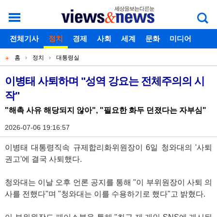
로그인
전체기사
회원가입
정치
경제
아이디찾기
사회
세계
비밀번호찾기
문화
미디어
개
주
스포츠
칼럼
독자게시판
홈
정치
대통령실
별
메
현
메
뉴
재
이병태 사퇴하며 "성역 강요는 전체주의의 시
기
뉴
작"
위
사
치
"해촉 사유 해당되지 않아", "필요한 화두 던졌다는 자부심"
본
2026-07-06 19:16:57
문
이병태 대통령직속 규제합리화위원장이 6일 청와대의 '사퇴
권고'에 결국 사퇴했다.
청와대는 이날 오후 언론 공지를 통해 "이 부위원장이 사퇴 의
사를 전했다"며 "청와대는 이를 수용하기로 했다"고 밝혔다.