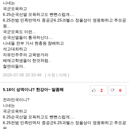
니네는
국군모욕하고
6.25순국선열 모욕하고도 뻔뻔스럽게....
6.25전범 민족반역자 중공군6.25괴벨스 정율성이 영웅화하고 추모공
원...
국군모욕도 이런...
순국선열들이 통곡하신다....
니네들 전부 가서 현충원 참배하고
석고대죄하고
자유민주주의 교욱받거라
배재고학생들이 한것처럼..
철면피들아..
2026-07-06 20:33:48 [
수정
|
삭제
]
5.18이 성역이냐? 한강아~ 말좀해
2
0
전라민국이니?
니네는
국군모욕하고
6.25순국선열 모욕하고도 뻔뻔스럽게....
6.25전범 민족반역자 중공군6.25괴벨스 정율성이 영웅화하고 추모공
원...