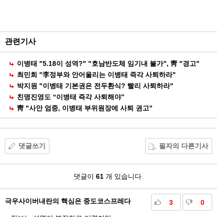
능
외
부
공
관련기사
유
이병태 "5.18이 성역?" "호남반도체 임기내 불가", 靑 "경고"
최민희 "李정부와 안어울리는 이병태 즉각 사퇴하라"
박지원 "이병태 기본권은 전두환식? 빨리 사퇴하라"
친명진영도 “이병태 즉각 사퇴해야”
靑 "사안 엄중, 이병태 부위원장에 사퇴 권고"
댓글쓰기
필자의 다른기사
댓
댓글이
61
개 있습니다.
글
극우사이버내란의 핵심은 중도코스프레다
3
0