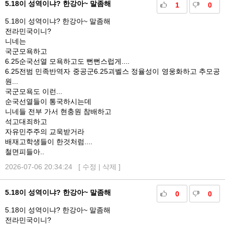
5.18이 성역이냐? 한강아~ 말좀해
1
0
5.18이 성역이냐? 한강아~ 말좀해
전라민국이니?
니네는
국군모욕하고
6.25순국선열 모욕하고도 뻔뻔스럽게....
6.25전범 민족반역자 중공군6.25괴벨스 정율성이 영웅화하고 추모공
원...
국군모욕도 이런...
순국선열들이 통국하시는데
니네들 전부 가서 현충원 참배하고
석고대죄하고
자유민주주의 교욱받거라
배재고학생들이 한것처럼....
철면피들아..
2026-07-06 20:34:24 [
수정
|
삭제
]
5.18이 성역이냐? 한강아~ 말좀해
0
0
5.18이 성역이냐? 한강아~ 말좀해
전라민국이니?