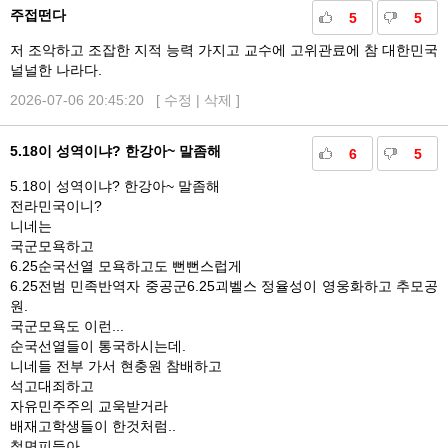
주접떤다
5
5
저 조악하고 조잡한 지적 능력 가지고 교수에 고위관료에 참 대한민국
널널한 나라다.
2026-07-06 20:45:20 [
수정
|
삭제
]
5.18이 성역이냐? 한강아~ 말좀해
6
5
5.18이 성역이냐? 한강아~ 말좀해
전라민국이니?
니네는
국군모욕하고
6.25순국선열 모욕하고도 뻔뻔스럽게
6.25전범 민족반역자 중공군6.25괴벨스 정율성이 영웅화하고 추모공
원.
국군모욕도 이런...
순국선열들이 통국하시는데.
니네들 전부 가서 현충원 참배하고
석고대죄하고
자유민주주의 교욱받거라
배재고학생들이 한것처럼..
철면피들아..