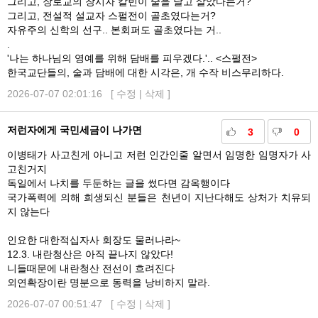
그리고, 장로교의 창시자 칼빈이 술을 달고 살았다는거?
그리고, 전설적 설교자 스펄전이 골초였다는거?
자유주의 신학의 선구.. 본회퍼도 골초였다는 거..
.
'나는 하나님의 영예를 위해 담배를 피우겠다.'.. <스펄전>
한국교단들의, 술과 담배에 대한 시각은, 개 수작 비스무리하다.
2026-07-07 02:01:16 [
수정
|
삭제
]
저런자에게 국민세금이 나가면
3
0
이병태가 사고친게 아니고 저런 인간인줄 알면서 임명한 임명자가 사
고친거지
독일에서 나치를 두둔하는 글을 썼다면 감옥행이다
국가폭력에 의해 희생되신 분들은 천년이 지난다해도 상처가 치유되
지 않는다
인요한 대한적십자사 회장도 물러나라~
12.3. 내란청산은 아직 끝나지 않았다!
니들때문에 내란청산 전선이 흐려진다
외연확장이란 명분으로 동력을 낭비하지 말라.
2026-07-07 00:51:47 [
수정
|
삭제
]