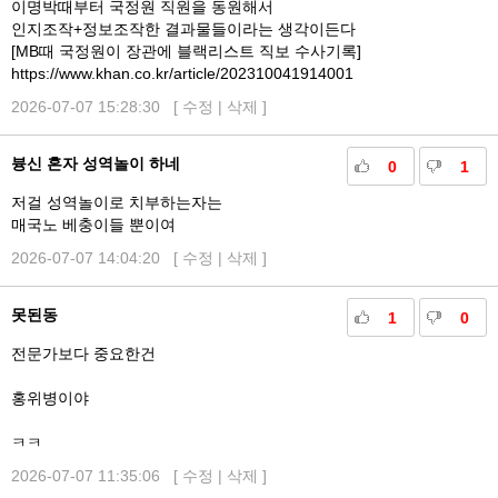
이명박때부터 국정원 직원을 동원해서
인지조작+정보조작한 결과물들이라는 생각이든다
[MB때 국정원이 장관에 블랙리스트 직보 수사기록]
https://www.khan.co.kr/article/202310041914001
2026-07-07 15:28:30 [
수정
|
삭제
]
븅신 혼자 성역놀이 하네
0
1
저걸 성역놀이로 치부하는자는
매국노 베충이들 뿐이여
2026-07-07 14:04:20 [
수정
|
삭제
]
못된동
1
0
전문가보다 중요한건
홍위병이야
ㅋㅋ
2026-07-07 11:35:06 [
수정
|
삭제
]