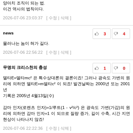
양아치 조직이 되는 법.
이건 역사의 법칙이다.
2026-07-06 23:03:37 [
수정
|
삭제
]
news
3
4
물러나는 놈이 혀가 길다.
2026-07-06 22:56:22 [
수정
|
삭제
]
무명의 크리스천의 충성
1
0
델타E=델타mc² 은 특수상대론의 결론이죠! 그러나 광속도 가변의 원
리에 의하면 델타E=m델타c² 이 되죠! 발견날짜는 2000년 또는 2001
년
기록은 2005년 4월13일(수)
감마 인자(로렌츠 인자)=1/루트(1 - v²/c²) 은 광속도 가변(가감)의 원
리에 의하면 감마 인자=1 이 되므로 질량 증가, 길이 수축, 시간 지연
현상이 나타나지 않죠!
2026-07-06 22:22:36 [
수정
|
삭제
]