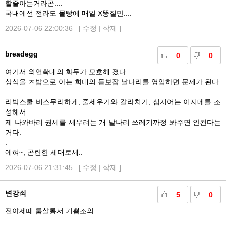
할줄아는거라곤....
국내에선 전라도 몰빵에 매일 X똥질만....
2026-07-06 22:00:36 [
수정
|
삭제
]
breadegg
0
0
여기서 외연확대의 화두가 모호해 졌다.
상식을 ㅈ밥으로 아는 희대의 듣보잡 날나리를 영입하면 문제가 된다.
.
리박스쿨 비스무리하게, 줄세우기와 갈라치기, 심지어는 이지메를 조
성해서
제 나와바리 권세를 세우려는 개 날나리 쓰레기까정 봐주면 안된다는
거다.
.
에혀~, 곤란한 세대로세..
2026-07-06 21:31:45 [
수정
|
삭제
]
변강쇠
5
0
전야제때 룸살롱서 기쁨조의