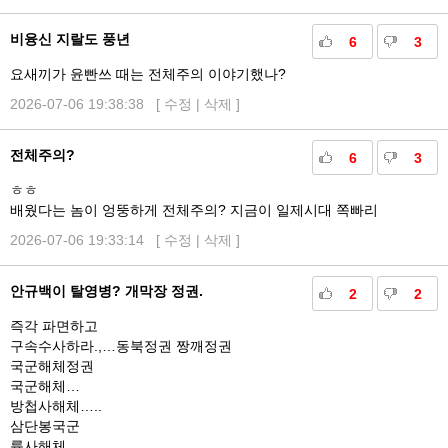
비융신 지랄도 풍년
6
3
요새끼가 윤빤쓰 때는 전체주의 이야기했나?
2026-07-06 19:38:38 [
수정
|
삭제
]
전체주의?
6
3
ㅎㅎ
배웠다는 놈이 엉뚱하게 전체주의? 지금이 일제시대 쪽빠리
2026-07-06 19:33:14 [
수정
|
삭제
]
안규백이 탈영병? 개막장 정권.
2
2
즉각 파면하고
구속수사하라.,…동북정권 짱깨정권
국군해체정권
국군해체…
방첩사해체…..
삼단봉국군
륙사해체