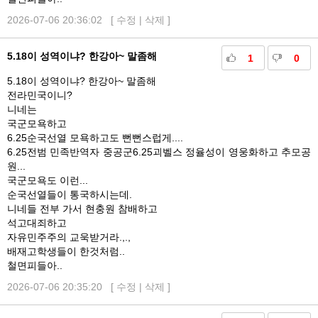
2026-07-06 20:36:02 [
수정
|
삭제
]
5.18이 성역이냐? 한강아~ 말좀해
1
0
5.18이 성역이냐? 한강아~ 말좀해
전라민국이니?
니네는
국군모욕하고
6.25순국선열 모욕하고도 뻔뻔스럽게....
6.25전범 민족반역자 중공군6.25괴벨스 정율성이 영웅화하고 추모공
원...
국군모욕도 이런...
순국선열들이 통국하시는데.
니네들 전부 가서 현충원 참배하고
석고대죄하고
자유민주주의 교욱받거라.,.,
배재고학생들이 한것처럼..
철면피들아..
2026-07-06 20:35:20 [
수정
|
삭제
]