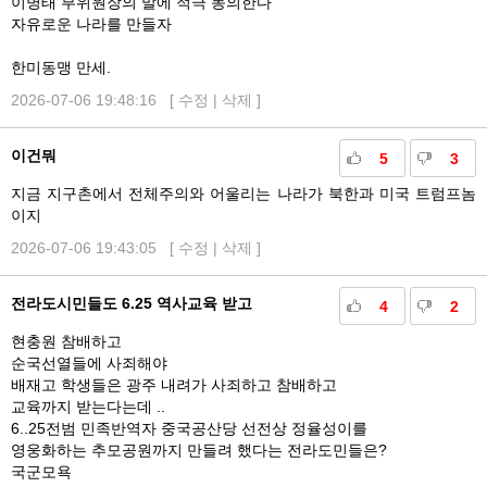
이병태 부위원장의 말에 적극 동의한다
자유로운 나라를 만들자
한미동맹 만세.
2026-07-06 19:48:16 [
수정
|
삭제
]
이건뭐
5
3
지금 지구촌에서 전체주의와 어울리는 나라가 북한과 미국 트럼프놈
이지
2026-07-06 19:43:05 [
수정
|
삭제
]
전라도시민들도 6.25 역사교육 받고
4
2
현충원 참배하고
순국선열들에 사죄해야
배재고 학생들은 광주 내려가 사죄하고 참배하고
교육까지 받는다는데 ..
6..25전범 민족반역자 중국공산당 선전상 정율성이를
영웅화하는 추모공원까지 만들려 했다는 전라도민들은?
국군모욕