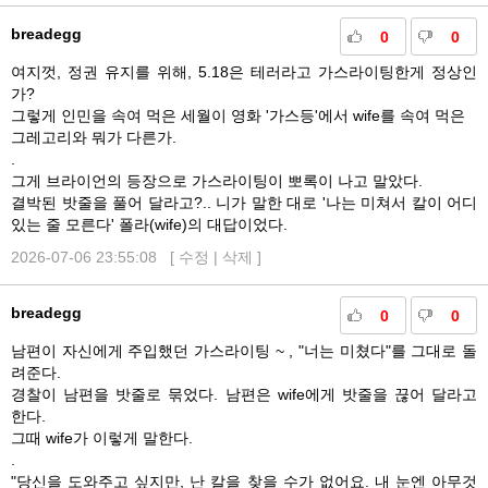
breadegg
0
0
여지껏, 정권 유지를 위해, 5.18은 테러라고 가스라이팅한게 정상인
가?
그렇게 인민을 속여 먹은 세월이 영화 '가스등'에서 wife를 속여 먹은
그레고리와 뭐가 다른가.
.
그게 브라이언의 등장으로 가스라이팅이 뽀록이 나고 말았다.
결박된 밧줄을 풀어 달라고?.. 니가 말한 대로 '나는 미쳐서 칼이 어디
있는 줄 모른다' 폴라(wife)의 대답이었다.
2026-07-06 23:55:08 [
수정
|
삭제
]
breadegg
0
0
남편이 자신에게 주입했던 가스라이팅 ~ , "너는 미쳤다"를 그대로 돌
려준다.
경찰이 남편을 밧줄로 묶었다. 남편은 wife에게 밧줄을 끊어 달라고
한다.
그때 wife가 이렇게 말한다.
.
"당신을 도와주고 싶지만, 난 칼을 찾을 수가 없어요. 내 눈엔 아무것