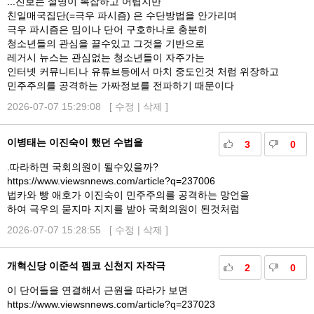
...진보는 설명이 복잡하고 어렵지만
친일매국집단(=극우 파시즘) 은 수단방법을 안가리며
극우 파시즘은 밈이나 단어 구호하나로 충분히
청소년들의 관심을 끌수있고 그것을 기반으로
레거시 뉴스는 관심없는 청소년들이 자주가는
인터넷 커뮤니티나 유튜브등에서 마치 중도인것 처럼 위장하고
민주주의를 공격하는 가짜정보를 전파하기 때문이다
2026-07-07 15:29:08 [
수정
|
삭제
]
이병태는 이진숙이 했던 수법을
3
0
.따라하면 국회의원이 될수있을까?
https://www.viewsnnews.com/article?q=237006
법카와 빵 애호가 이진숙이 민주주의를 공격하는 망언을
하여 극우의 묻지마 지지를 받아 국회의원이 된것처럼
2026-07-07 15:28:55 [
수정
|
삭제
]
개혁신당 이준석 펨코 신천지 자작극
2
0
이 단어들을 연결해서 근원을 따라가 보면
https://www.viewsnnews.com/article?q=237023