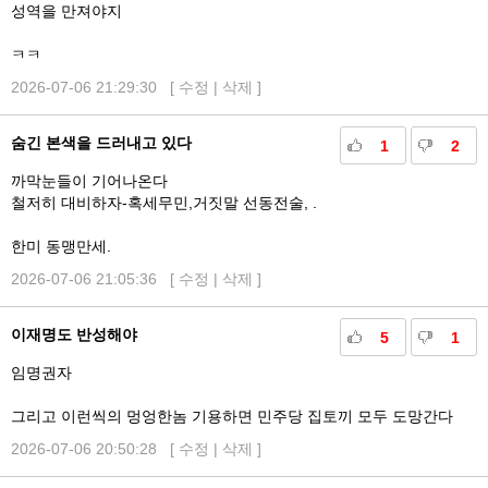
성역을 만져야지
ㅋㅋ
2026-07-06 21:29:30 [
수정
|
삭제
]
숨긴 본색을 드러내고 있다
1
2
까막눈들이 기어나온다
철저히 대비하자-혹세무민,거짓말 선동전술, .
한미 동맹만세.
2026-07-06 21:05:36 [
수정
|
삭제
]
이재명도 반성해야
5
1
임명권자
그리고 이런씩의 멍엉한놈 기용하면 민주당 집토끼 모두 도망간다
2026-07-06 20:50:28 [
수정
|
삭제
]