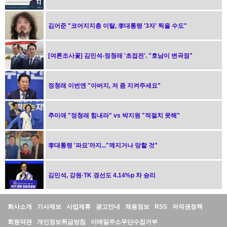
김어준 "코어지지층 이탈, 李대통령 '3자' 찍을 수도"
[여론조사꽃] 김민석-정청래 '초접전'. "호남이 변곡점"
정청래 이번엔 "아버지, 저 좀 지켜주세요"
추미애 "정청래 힘내라" vs 박지원 "적절치 못해"
李대통령 '파묘'까지..."깨지거나 망할 것"
김민석, 강원·TK 경선도 4.14%p 차 승리
정
회사소개
기사제보
사업제휴
광고안내
채용정보
RSS
저작권정책
보
회원약관
개인정보취급방침
이메일주소무단수집거부