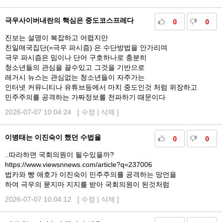
글
극우사이버내란의 핵심은 중도코스프레다
0
0
진보는 설명이 복잡하고 어렵지만
친일매국집단(=극우 파시즘) 은 수단방법을 안가리며
극우 파시즘은 밈이나 단어 구호하나로 충분히
청소년들의 관심을 끌수있고 그것을 기반으로
레거시 뉴스는 관심없는 청소년들이 자주가는
인터넷 커뮤니티나 유튜브등에서 마치 중도인것 처럼 위장하고
민주주의를 공격하는 가짜정보를 전파하기 때문이다
2026-07-07 10:04:24 [
수정
|
삭제
]
이병태는 이진숙이 했던 수법을
0
0
..따라하면 국회의원이 될수있을까?
https://www.viewsnnews.com/article?q=237006
법카와 빵 애호가 이진숙이 민주주의를 공격하는 망언을
하여 극우의 묻지마 지지를 받아 국회의원이 된것처럼
2026-07-07 10:04:12 [
수정
|
삭제
]