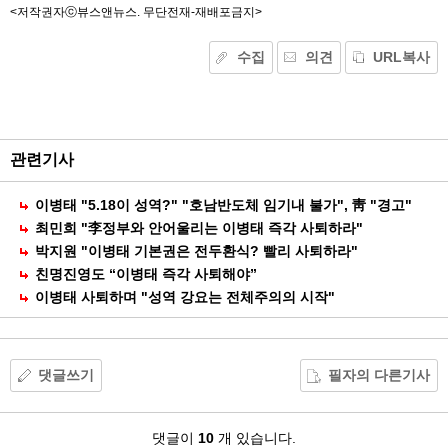
<저작권자ⓒ뷰스앤뉴스. 무단전재-재배포금지>
수집
의견
URL복사
기
능
외
부
공
관련기사
유
이병태 "5.18이 성역?" "호남반도체 임기내 불가", 靑 "경고"
최민희 "李정부와 안어울리는 이병태 즉각 사퇴하라"
박지원 "이병태 기본권은 전두환식? 빨리 사퇴하라"
친명진영도 “이병태 즉각 사퇴해야”
이병태 사퇴하며 "성역 강요는 전체주의의 시작"
댓글쓰기
필자의 다른기사
댓
댓글이
10
개 있습니다.