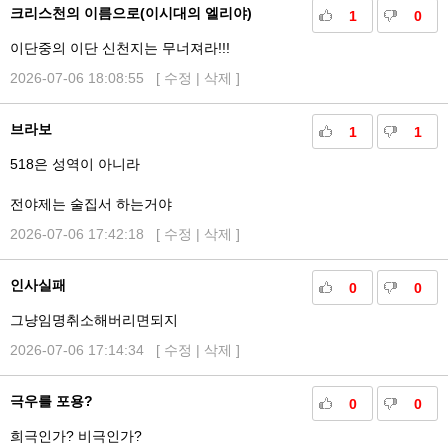
크리스천의 이름으로(이시대의 엘리야)
1
0
이단중의 이단 신천지는 무너져라!!!
2026-07-06 18:08:55 [
수정
|
삭제
]
브라보
1
1
518은 성역이 아니라
전야제는 술집서 하는거야
2026-07-06 17:42:18 [
수정
|
삭제
]
인사실패
0
0
그냥임명취소해버리면되지
2026-07-06 17:14:34 [
수정
|
삭제
]
극우를 포용?
0
0
희극인가? 비극인가?