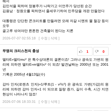
해서
김민석을 픽하며 정봉주가 나락가고 이언주가 당선된 순간
김용남ㆍ정원오를 픽하면서 줄세우기하여 민주당을 개판 만들었다
대통령은 단단한 콘크리트를 만들려면 모래 자갈 시멘트 물 철강 등이
모두
골고루 섞여야만 튼튼한 건축물이 된다는 지론
2026-07-07 02:55:18 [
수정
|
삭제
]
무명의 크리스천의 충성
1
0
델타E=델타mc² 은 특수상대론의 결론이죠! 그러나 광속도 가변의 원
리에 의하면 델타E=m델타c² 이 되죠! 발견날짜는 2000년 또는 2001
년
기록은 2005년 4월13일(수)
감마 인자(로렌츠 인자)=1/루트(1 - v²/c²) 은 광속도 가변(가감)의 원
리에 의하면 감마 인자=1 이 되므로 질량 증가, 길이 수축, 시간 지연
현상이 나타나지 않죠!
2026-07-06 18:33:31 [
수정
|
삭제
]