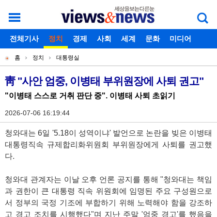
로그인
전체기사
회원가입
정치
경제
아이디찾기
사회
세계
비밀번호찾기
문화
미디어
개
주
스포츠
칼럼
독자게시판
홈
정치
대통령실
별
메
현
메
뉴
재
靑 "사안 엄중, 이병태 부위원장에 사퇴 권고"
기
뉴
위
"이병태 스스로 거취 판단 중". 이병태 사퇴 초읽기
사
치
본
2026-07-06 16:19:44
문
청와대는 6일 '5.18이 성역이냐' 발언으로 논란을 빚은 이병태
대통령직속 규제합리화위원회 부위원장에게 사퇴를 권고했
다.
청와대 관계자는 이날 오후 언론 공지를 통해 "청와대는 책임
과 권한이 큰 대통령 직속 위원회에 임명된 주요 구성원으로
서 정부의 국정 기조에 부합하기 위해 노력해야 함을 강조하
고 경고 조치를 시행했다"며 지난 주말 '엄중 경고'를 했음을