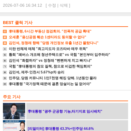
2026-07-06 16:34:12 [
수정
|
삭제
]
BEST 클릭 기사
李대통령, 6시간 부동산 점검회의. "전폭적 공급 확대"
오세훈 "용산공원 훼손 1센티라도 동의할 수 없다"
김민석, 정청래 향해 "당원 개인정보 유출 1년간 몰랐다니"
이란 반체제 매체 "최고지도자 모즈타바 매우 위독"
황희 "폐버스 개조해 청년주택으로" vs 국힘 "본인부터 입주하라"
김민석 "화합하자" vs 정청래 "뻔뻔하게 치고 빠지냐"
국힘 "李대통령의 참모 질책, 참으로 비겁한 책임회피"
김민석, 제주·인천서 5.67%p차 승리
민주당, 당원 커뮤니티 1만7천명 해킹 당해. 1년동안 몰라
李대통령 "국가정책 때문에 결혼 망설이는 일 없어야"
주요 기사
李대통령 "광주 군공항 기능,타기지로 임시배치"
[리얼미터] 李대통령 43.3%<민주당 44.6%