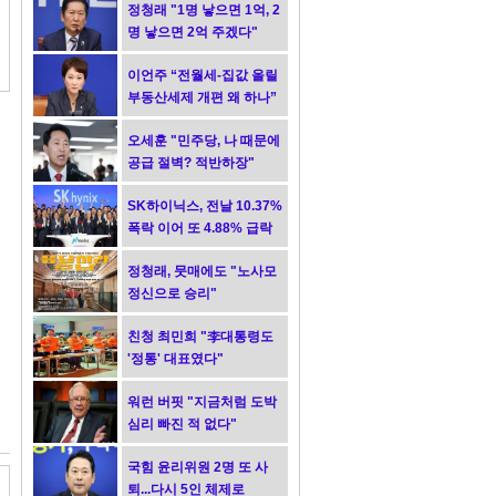
정청래 "1명 낳으면 1억, 2
명 낳으면 2억 주겠다"
이언주 “전월세-집값 올릴
부동산세제 개편 왜 하나”
오세훈 "민주당, 나 때문에
공급 절벽? 적반하장"
SK하이닉스, 전날 10.37%
폭락 이어 또 4.88% 급락
정청래, 뭇매에도 "노사모
정신으로 승리"
친청 최민희 "李대통령도
'정통' 대표였다"
워런 버핏 "지금처럼 도박
심리 빠진 적 없다"
국힘 윤리위원 2명 또 사
퇴...다시 5인 체제로