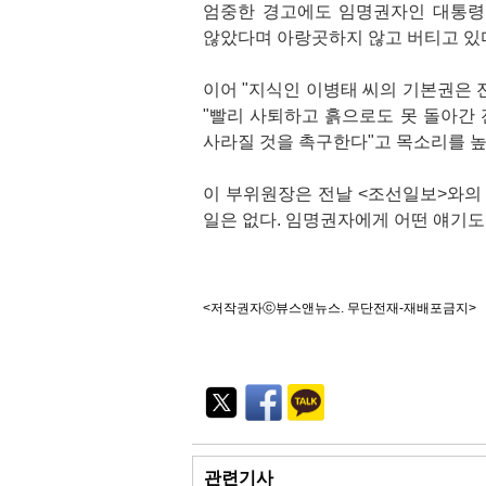
엄중한 경고에도 임명권자인 대통령
않았다며 아랑곳하지 않고 버티고 있
이어 "지식인 이병태 씨의 기본권은 
"빨리 사퇴하고 흙으로도 못 돌아간
사라질 것을 촉구한다"고 목소리를 높
이 부위원장은 전날 <조선일보>와의
일은 없다. 임명권자에게 어떤 얘기도
<저작권자ⓒ뷰스앤뉴스. 무단전재-재배포금지>
기
능
외
부
공
유
관련기사