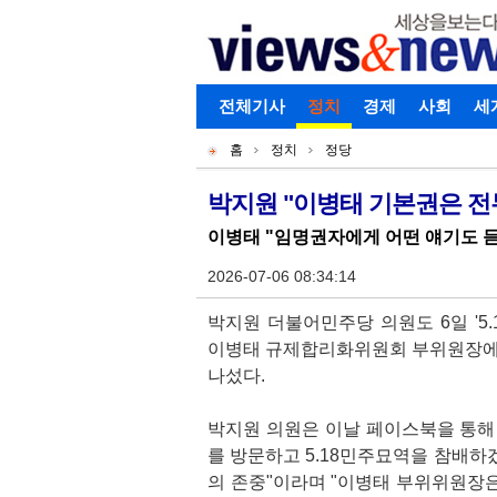
로그인
전체기사
회원가입
정치
경제
아이디찾기
사회
세
개
주
홈
정치
정당
별
메
현
메
뉴
재
박지원 "이병태 기본권은 전
기
뉴
위
이병태 "임명권자에게 어떤 얘기도 
사
치
본
2026-07-06 08:34:14
문
박지원 더불어민주당 의원도 6일 '5.
이병태 규제합리화위원회 부위원장에
나섰다.
박지원 의원은 이날 페이스북을 통해
를 방문하고 5.18민주묘역을 참배하
의 존중"이라며 "이병태 부위위원장