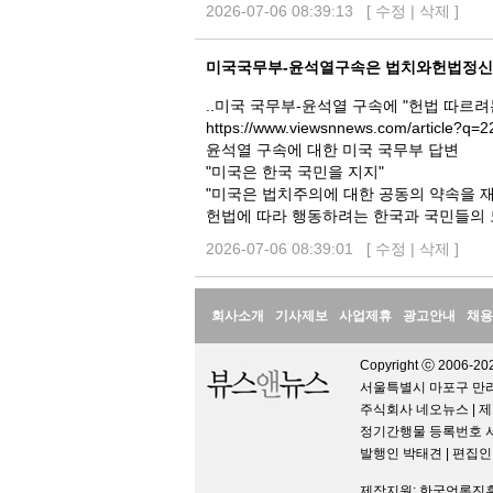
2026-07-06 08:39:13 [
수정
|
삭제
]
미국국무부-윤석열구속은 법치와헌법정신
..미국 국무부-윤석열 구속에 "헌법 따르려
https://www.viewsnnews.com/article?q=
윤석열 구속에 대한 미국 국무부 답변
"미국은 한국 국민을 지지"
"미국은 법치주의에 대한 공동의 약속을 
헌법에 따라 행동하려는 한국과 국민들의 
2026-07-06 08:39:01 [
수정
|
삭제
]
정
회사소개
기사제보
사업제휴
광고안내
채용
보
Copyright ⓒ 2006-202
서울특별시 마포구 만리재로
주식회사 네오뉴스 | 제
정기간행물 등록번호 서울아
발행인 박태견 | 편집
제작지원: 한국언론진