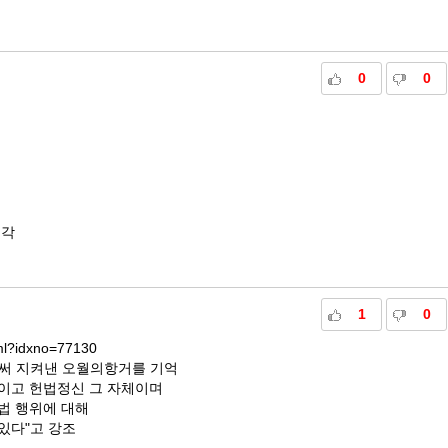
0
0
생각
1
0
tml?idxno=77130
로써 지켜낸 오월의항거를 기억
이고 헌법정신 그 자체이며
법 행위에 대해
있다"고 강조