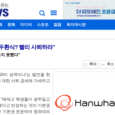
계
비밀번호찾기
문화
미디어
스포츠
칼럼
독자게시판
두환식? 빨리 사퇴하라"
듣지 못했다"
확대
축소
18이 성역이냐'는 발언을 한
 대한 사퇴 공세에 가세하고
 "배재고 학생들이 광주일고
겠다고 반성하는 것이 기본권
은 기본권 운운하며 청와대의