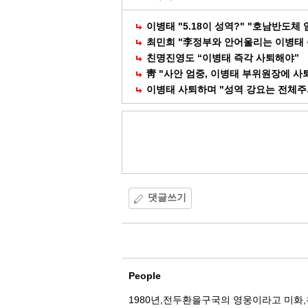
이병태 "5.18이 성역?" "호남반도체 
최민희 "李정부와 안어울리는 이병태 
친명진영도 “이병태 즉각 사퇴해야”
靑 "사안 엄중, 이병태 부위원장에 사
이병태 사퇴하며 "성역 강요는 전체주
댓글쓰기
댓
글
People
1980년,전두환을구국의 영웅이라고 미화