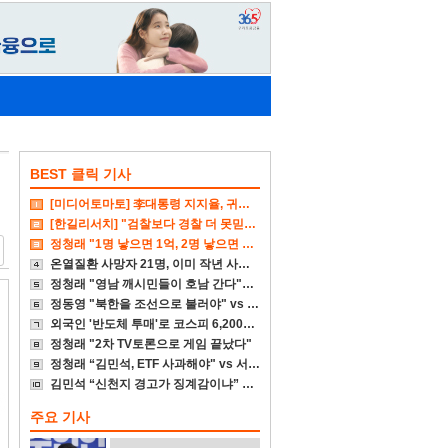
BEST 클릭 기사
[미디어토마토] 李대통령 지지율, 귀국후 4%p↓
[한길리서치] "검찰보다 경찰 더 못믿겠다"
정청래 "1명 낳으면 1억, 2명 낳으면 2억 주겠다"
온열질환 사망자 21명, 이미 작년 사망자 넘어서
정청래 "영남 깨시민들이 호남 간다"에 송영길 "참담"
정동영 "북한을 조선으로 불러야" vs 李대통령 "고민 더 하라"
외국인 '반도체 투매'로 코스피 6,200대 폭삭
정청래 "2차 TV토론으로 게임 끝났다"
정청래 “김민석, ETF 사과해야" vs 서미화 "국회서 통과시켜 놓고선"
김민석 “신천지 경고가 징계감이냐” vs 정청래 "근거대라"
주요 기사