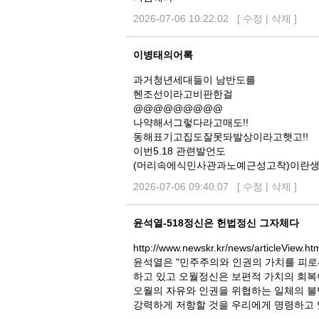
2026-07-06 10:22:02 [
수정
|
삭제
]
이병태의어록
과거청년세대들이 남반도를
헨조선이라고비판한걸
@@@@@@@@@
나약해서그렇다라고매도!!
동해표기고집도잘못돠발상이라고햇고!!
이번5.18 관련발언도
(머리속에식민사관과노예근성고착)이란
2026-07-06 09:40:07 [
수정
|
삭제
]
윤석열-518정신은 헌법정신 그자체다
http://www.newskr.kr/news/articleView.h
윤석열은 "민주주의와 인권의 가치를 피
하고 있고 오월정신은 보편적 가치의 회복
오월의 자유와 인권을 위협하는 일체의 불
강력하게 저항할 것을 우리에게 명령하고 