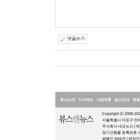
댓글쓰기
댓
글
정
회사소개
기사제보
사업제휴
광고안내
채용
보
Copyright ⓒ 2006-202
서울특별시 마포구 만리재로
주식회사 네오뉴스 | 제
정기간행물 등록번호 서울아
발행인 박태견 | 편집