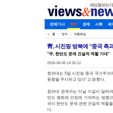
로그인
전체기사
회원가입
정치
경제
아이디찾기
사회
세
개
주
홈
정치
대통령실
별
메
현
메
뉴
재
靑, 시진핑 방북에 "중국 측과
기
뉴
위
"中, 한반도 문제 건설적 역할 기대"
사
치
본
2026-06-05 14:20:12
문
청와대는 5일 시진핑 중국 국가주석의
동향을 주시하고 있다"고 밝혔다.
청와대 관계자는 이날 이같이 말하며 
반도 평화와 안정에 기여하는 방향
국이 한반도 문제 관련 건설적 역할을
다.