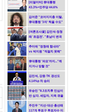
[리얼미터] 李대통령
43.3%<민주당 44.6%
김어준 "코어지지층 이탈,
李대통령 '3자' 찍을 수도"
[여론조사꽃] 김민석-정청
래 '초접전'. "호남이 변곡
점"
추미애 "정청래 힘내라"
vs 박지원 "적절치 못해"
李대통령 '파묘'까지..."깨
지거나 망할 것"
김민석, 강원·TK 경선도
4.14%p 차 승리
유승민 "8.3조치후 민심이
반 심각. 세입자, 지옥 겪을
듯"
주진우 "지선·대선·총선때
117개 투표구 투표자수 미