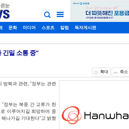
계
비밀번호찾기
문화
미디어
스포츠
칼럼
독자게시판
 긴밀 소통 중"
확대
축소
 방북과 관련, "정부는 관련
"정부는 북중 간 교류가 한
으로 이루어지길 희망하며 중
 해나가길 기대한다"고 밝혔