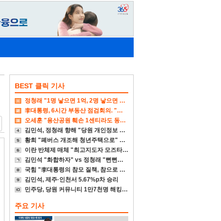
BEST 클릭 기사
정청래 "1명 낳으면 1억, 2명 낳으면 2억 주겠다"
李대통령, 6시간 부동산 점검회의. "전폭적 공급 확대"
오세훈 "용산공원 훼손 1센티라도 동의할 수 없다"
김민석, 정청래 향해 "당원 개인정보 유출 1년간 몰랐다니"
황희 "폐버스 개조해 청년주택으로" vs 국힘 "본인부터 입주하라"
이란 반체제 매체 "최고지도자 모즈타바 매우 위독"
김민석 "화합하자" vs 정청래 "뻔뻔하게 치고 빠지냐"
국힘 "李대통령의 참모 질책, 참으로 비겁한 책임회피"
김민석, 제주·인천서 5.67%p차 승리
민주당, 당원 커뮤니티 1만7천명 해킹 당해. 1년동안 몰라
주요 기사