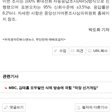
이번 조사는 100% 휴대전화 자동응답조사(ARS)방식으로 진
행됐으며 표본오차는 95% 신뢰수준에 ±3.5%p, 응답률은
8.2%다. 자세한 사항은 중앙선거여론조사심의위원회 홈페이
지 참조.
박도희 기자
<저작권자ⓒ뷰스앤뉴스. 무단전재-재배포금지>
수집
의견
URL복사
기
능
외
부
공
관련기사
유
MBC, 김태흠 모두발언 삭제 방송에 국힘 "막장 선거개입"
댓글쓰기
필자의 다른기사