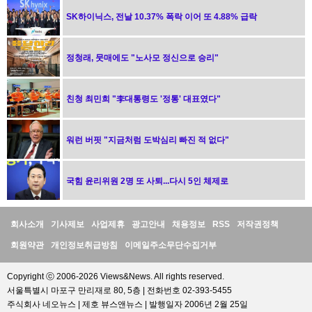
SK하이닉스, 전날 10.37% 폭락 이어 또 4.88% 급락
정청래, 뭇매에도 "노사모 정신으로 승리"
친청 최민희 "李대통령도 '정통' 대표였다"
워런 버핏 "지금처럼 도박심리 빠진 적 없다"
국힘 윤리위원 2명 또 사퇴...다시 5인 체제로
정
회사소개
기사제보
사업제휴
광고안내
채용정보
RSS
저작권정책
보
회원약관
개인정보취급방침
이메일주소무단수집거부
Copyright ⓒ 2006-2026 Views&News. All rights reserved.
서울특별시 마포구 만리재로 80, 5층 | 전화번호 02-393-5455
주식회사 네오뉴스 | 제호 뷰스앤뉴스 | 발행일자 2006년 2월 25일