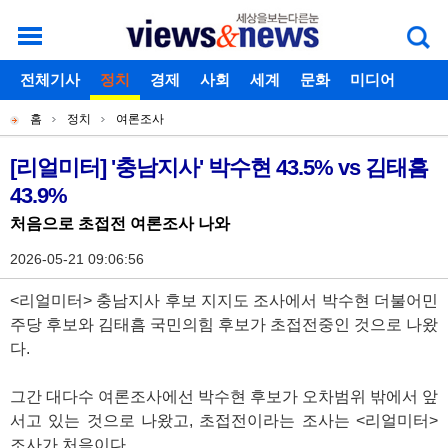
로그인
전체기사
회원가입
정치
경제
아이디찾기
사회
세계
비밀번호찾기
문화
미디어
개
주
스포츠
칼럼
독자게시판
홈
정치
여론조사
별
메
현
메
뉴
재
[리얼미터] '충남지사' 박수현 43.5% vs 김태흠
기
뉴
43.9%
위
사
처음으로 초접전 여론조사 나와
치
본
2026-05-21 09:06:56
문
<리얼미터> 충남지사 후보 지지도 조사에서 박수현 더불어민
주당 후보와 김태흠 국민의힘 후보가 초접전중인 것으로 나왔
다.
그간 대다수 여론조사에선 박수현 후보가 오차범위 밖에서 앞
서고 있는 것으로 나왔고, 초접전이라는 조사는 <리얼미터>
조사가 처음이다.