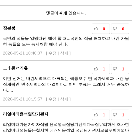
댓
댓글이
4
개 있습니다.
글
장본붕
0
0
국민의 적들을 일망타진 해야 할 때...국민의 적을 해체하고 내란 가담
한 놈들을 모두 능지처참 해야 된다.
2026-05-21 10:40:07 [
수정
|
삭제
]
ㅗㅓ둇ㄹ거혻
1
1
이번 선거는 내란세력으로 대표되는 짝퉁보수 반 국가세력과 내란 응
징세력인 민주세력과의 대결이다....이번 투표는 그래서 매우 중요하
다.....
2026-05-21 10:15:57 [
수정
|
삭제
]
리얼미터윤석열당기관지
1
1
리얼미터가뭔가이자식덜 윤석열국짐당기관지다국짐유리하게 조사한
리얼미터요놈들은철저한 에개인윤석열 국짐당기관지로볼수박에없다