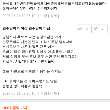
윤석열내란반란잔당들이도처에준동해난동을부리고있다요놈들을다
잡아죽여야우리나라민주주의가산다
2026-05-21 10:05:10 [
수정
|
삭제
]
민주당이 더이상 민주당이 아님
0
2
경남지사 후보로 나온 김경수같은 이가
민주주의의 기본인 민의 조작 드루킹 범죄자에
부산후보로 나온 하정우 같은 이는
오빠야 하고 당대표랑 같이 여아 희롱이나 하고
서울 정원오 부산 후보 모두 서민 무시 염장지르는
컨설틴, 손털기나 해대는 인간들에
셀프 사면으로 의회를 이용하는 작자들이
518 욹어먹는 것이 아무렇지도 않음
운동권 양아치들과 한통속
2026-05-21 09:26:15 [
수정
|
삭제
]
BEST 클릭 기사