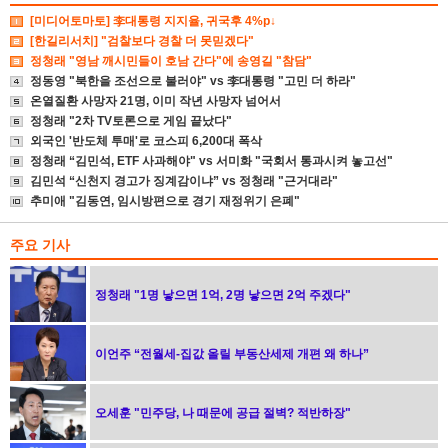
[미디어토마토] 李대통령 지지율, 귀국후 4%p↓
[한길리서치] "검찰보다 경찰 더 못믿겠다"
정청래 "영남 깨시민들이 호남 간다"에 송영길 "참담"
정동영 "북한을 조선으로 불러야" vs 李대통령 "고민 더 하라"
온열질환 사망자 21명, 이미 작년 사망자 넘어서
정청래 "2차 TV토론으로 게임 끝났다"
외국인 '반도체 투매'로 코스피 6,200대 폭삭
정청래 “김민석, ETF 사과해야" vs 서미화 "국회서 통과시켜 놓고선"
김민석 “신천지 경고가 징계감이냐” vs 정청래 "근거대라"
추미애 "김동연, 임시방편으로 경기 재정위기 은폐"
주요 기사
정청래 "1명 낳으면 1억, 2명 낳으면 2억 주겠다"
이언주 “전월세-집값 올릴 부동산세제 개편 왜 하나”
오세훈 "민주당, 나 때문에 공급 절벽? 적반하장"