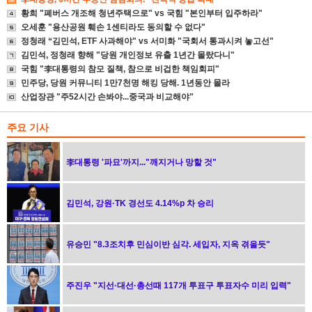
황희 "폐버스 개조해 청년주택으로" vs 국힘 "본인부터 입주하라"
오세훈 "용산공원 훼손 1센티라도 동의할 수 없다"
정청래 “김민석, ETF 사과해야" vs 서미화 "국회서 통과시켜 놓고선"
김민석, 정청래 향해 "당원 개인정보 유출 1년간 몰랐다니"
국힘 "李대통령의 참모 질책, 참으로 비겁한 책임회피"
민주당, 당원 커뮤니티 1만7천명 해킹 당해. 1년동안 몰라
산업장관 "주52시간 손봐야...중국과 비교해야"
주요 기사
李대통령 '파묘'까지..."깨지거나 망할 것"
김민석, 강원·TK 경선도 4.14%p 차 승리
유승민 "8.3조치후 민심이반 심각. 세입자, 지옥 겪을듯"
주진우 "지선·대선·총선때 117개 투표구 투표자수 미리 입력"