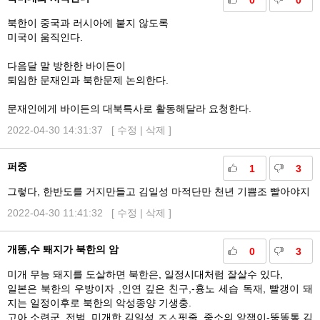
0
0
북한이 중국과 러시아에 붙지 않도록
미국이 움직인다.
다음달 말 방한한 바이든이
퇴임한 문재인과 북한문제 논의한다.
문재인에게 바이든의 대북특사로 활동해달라 요청한다.
2022-04-30 14:31:37 [
수정
|
삭제
]
퍼중
1
3
그렇다, 한반도를 거지만들고 김일성 마적단만 천년 기쁨조 빨아야지
2022-04-30 11:41:32 [
수정
|
삭제
]
개똥,수 퇘지가 북한의 암
0
3
미개 무능 돼지를 도살하면 북한은, 일정시대처럼 잘살수 있다,
일본은 북한의 우방이자 ,인연 깊은 친구,-흉노 세습 독재, 빨갱이 돼
지는 일정이후로 북한의 악성종양 기생충.
고아,소련군, 전범, 미개한 김일성 ㅈㅅ핏줄 ,중소의 앞잽이-뚱똥통 김