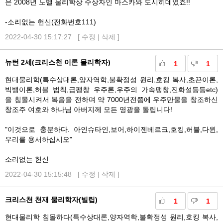
은 2008년 노벨 물리학상 수상자인 마스카와 도시히데였죠!!
-소리없는 헌신(전화번호111)
2022-04-30 15:17:27 [
수정
|
삭제
]
뉴턴 2세(크리스천 이론 물리학자)
1
1
현대물리학(특수상대론,양자역학,불확정성 원리,호킹 복사,초끈이론,
빅뱅이론,허블 법칙,급팽창 우주론,우주의 가속팽창,진화설등등etc)
을 침몰시켜서 복음을 전하며 약 7000년전쯤에 우주만물을 창조하신
창조주 여호와 하나님 아버지께 모든 영광을 돌립니다!
"이것으로 충분하다. 아인슈타인,보어,하이젠베르크,호킹,허블,다윈,
우리를 용서하십시오"
소리없는 헌신
2022-04-30 15:15:48 [
수정
|
삭제
]
크리스천 천재 물리학자(빌립)
1
1
현대물리학 침몰하다(특수상대론,양자역학,불확정성 원리,호킹 복사,