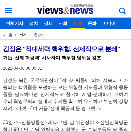
로그인
전체기사
회원가입
정치
경제
아이디찾기
사회
세계
비밀번호찾기
문화
미디어
개
주
스포츠
칼럼
홈
세계
한반도
별
메
현
독자게시판
메
뉴
재
김정은 "적대세력 핵위협, 선제적으로 분쇄"
기
뉴
위
거듭 '선제 핵공격' 시사하며 핵무장 당위성 강조
사
치
본
2022-04-30 08:09:31
문
김정은 북한 국무위원장이 "적대세력들에 의해 지속되고 가
증되는 핵위협을 포괄하는 모든 위험한 시도들과 위협적 행동
들을 필요하다면 선제적으로 철저히 제압·분쇄하기 위하여
우리 혁명무력의 절대적 우세를 확고히 유지하고 부단히 상향
시켜나가겠다"며 거듭 '선제 핵공격'을 경고했다.
30일 <조선중앙통신>에 따르면, 김 위원장이 조선인민혁명군
창건 90주년 기념 열병식을 지휘했던 군 수뇌부들을 당 중앙