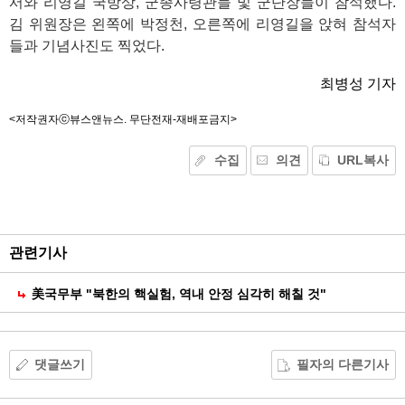
서와 리영길 국방상, 군종사령관들 및 군단장들이 참석했다.
김 위원장은 왼쪽에 박정천, 오른쪽에 리영길을 앉혀 참석자
들과 기념사진도 찍었다.
최병성 기자
<저작권자ⓒ뷰스앤뉴스. 무단전재-재배포금지>
수집
의견
URL복사
기
능
외
부
공
관련기사
유
美국무부 "북한의 핵실험, 역내 안정 심각히 해칠 것"
댓글쓰기
필자의 다른기사