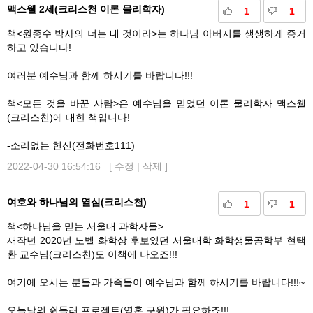
맥스웰 2세(크리스천 이론 물리학자)
1
1
책<원종수 박사의 너는 내 것이라>는 하나님 아버지를 생생하게 증거
하고 있습니다!
여러분 예수님과 함께 하시기를 바랍니다!!!
책<모든 것을 바꾼 사람>은 예수님을 믿었던 이론 물리학자 맥스웰
(크리스천)에 대한 책입니다!
-소리없는 헌신(전화번호111)
2022-04-30 16:54:16 [
수정
|
삭제
]
여호와 하나님의 열심(크리스천)
1
1
책<하나님을 믿는 서울대 과학자들>
재작년 2020년 노벨 화학상 후보였던 서울대학 화학생물공학부 현택
환 교수님(크리스천)도 이책에 나오죠!!!
여기에 오시는 분들과 가족들이 예수님과 함께 하시기를 바랍니다!!!~
오늘날의 쉰들러 프로젝트(영혼 구원)가 필요하죠!!!