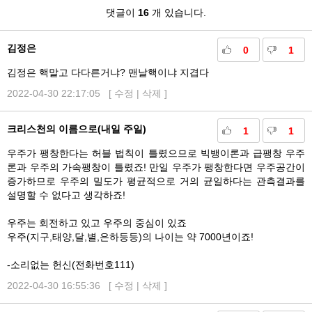
댓
댓글이
16
개 있습니다.
글
김정은
0
1
김정은 핵말고 다다른거냐? 맨날핵이냐 지겹다
2022-04-30 22:17:05 [
수정
|
삭제
]
크리스천의 이름으로(내일 주일)
1
1
우주가 팽창한다는 허블 법칙이 틀렸으므로 빅뱅이론과 급팽창 우주
론과 우주의 가속팽창이 틀렸죠! 만일 우주가 팽창한다면 우주공간이
증가하므로 우주의 밀도가 평균적으로 거의 균일하다는 관측결과를
설명할 수 없다고 생각하죠!
우주는 회전하고 있고 우주의 중심이 있죠
우주(지구,태양,달,별,은하등등)의 나이는 약 7000년이죠!
-소리없는 헌신(전화번호111)
2022-04-30 16:55:36 [
수정
|
삭제
]