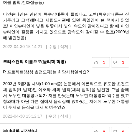
허블 법칙,진화설등등)
아인슈타인은 만년에 특수상대론이 틀렸다고 고백(특수상대론은 신
기루라고 고백)했다고 시립도서관에 있던 독일인이 쓴 책에서 읽었
죠! 아인슈타인이 빛을 뒤쫓아서 빛의 속도와 같아진다고 할 때 아인
슈타인이 질량을 가지고 있으므로 광속도와 같아질 수 없죠(2009년
에 발견했음)
2022-04-30 15:14:21 [
수정
|
삭제
]
크리스천의 이름으로(물리학 혁명)
1
1
R 프로젝트(삼성 초전도체)는 희망사항일까요?
2003년 3월3일 새벽(1:00 am쯤) 논문에서 이론적으로 유도한 초전도
체 법칙(R 법칙)인 여호와-채의 법칙(채의 법칙)을 발견한 그날 꿈에
서 노무현 대통령내외가 저를 만났는데 노무현 대통령과 악수를 했고
청와대가 아닌 다른 집에서 음식상에 앉아있는 저에게 노무현 대통령
이 수저로 음식을 떠서 먹여주었죠!
2022-04-30 15:12:17 [
수정
|
삭제
]
북미대화 시작한다