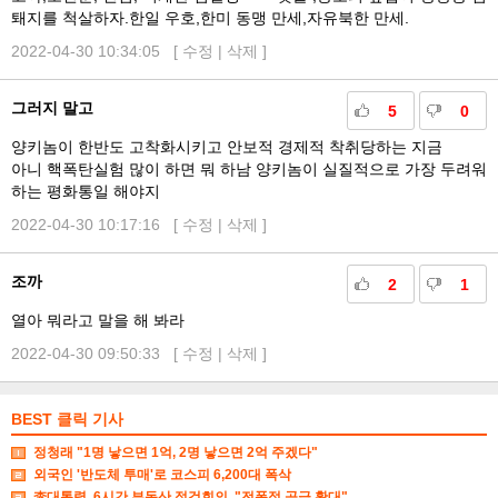
퇘지를 척살하자.한일 우호,한미 동맹 만세,자유북한 만세.
2022-04-30 10:34:05 [
수정
|
삭제
]
그러지 말고
5
0
양키놈이 한반도 고착화시키고 안보적 경제적 착취당하는 지금
아니 핵폭탄실험 많이 하면 뭐 하남 양키놈이 실질적으로 가장 두려워
하는 평화통일 해야지
2022-04-30 10:17:16 [
수정
|
삭제
]
조까
2
1
열아 뭐라고 말을 해 봐라
2022-04-30 09:50:33 [
수정
|
삭제
]
BEST 클릭 기사
정청래 "1명 낳으면 1억, 2명 낳으면 2억 주겠다"
외국인 '반도체 투매'로 코스피 6,200대 폭삭
李대통령, 6시간 부동산 점검회의. "전폭적 공급 확대"