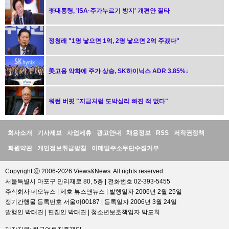
李대통령, 'ISA·주가누르기 방지' 개편안 질타
정청래 "1명 낳으면 1억, 2명 낳으면 2억 주겠다"
美고용 악화에 주가 상승, SK하이닉스 ADR 3.85%↓
워런 버핏 "지금처럼 도박심리 빠진 적 없다"
정
회사소개
기사제보
사업제휴
광고안내
채용정보
RSS
저작권정책
보
회원약관
개인정보취급방침
이메일주소무단수집거부
Copyright ⓒ 2006-2026 Views&News. All rights reserved.
서울특별시 마포구 만리재로 80, 5층 | 전화번호 02-393-5455
주식회사 네오뉴스 | 제호 뷰스앤뉴스 | 발행일자 2006년 2월 25일
정기간행물 등록번호 서울아00187 | 등록일자 2006년 3월 24일
발행인 박태견 | 편집인 박태견 | 청소년보호책임자 박도희