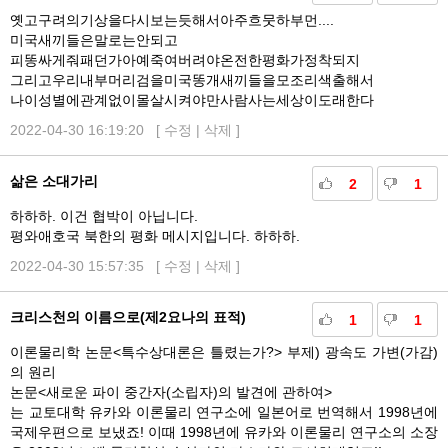
옛고구려의기상을다시보는듯해서아주흐뭇하부먼....
미국새끼들은말로는안되고
피똥싸게줘패던가아예죽여버려야온전한평화가정착되지
그리고우리내부머리검을미국똥개새끼들을모조리색출해서
나이성별에관계없이몰살시켜야만사람사는세상이도래한다
2022-04-30 16:19:20 [
수정
|
삭제
]
삶은 소대가리
2
1
하하하. 이건 협박이 아닙니다.
평와애호국 북한의 평화 메시지입니다. 하하하.
2022-04-30 15:57:35 [
수정
|
삭제
]
크리스천의 이름으로(제2요나의 표적)
1
1
이론물리학 논문<특수상대론은 틀렸는가?> 부제) 광속도 가변(가감)
의 원리
논문<새로운 파이 중간자(소립자)의 발견에 관하여>
는 교토대학 유카와 이론물리 연구소에 일본어로 번역해서 1998년에
국제우편으로 보냈죠! 이때 1998년에 유카와 이론물리 연구소의 소장