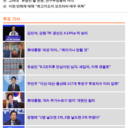
고려대 "유승민 딸 논문, 연구부정행위 아냐"
이란 반체제 매체 "최고지도자 모즈타바 매우 위독"
주요 기사
김민석, 강원·TK 경선도 4.14%p 차 승리
李대통령 '파묘'까지..."깨지거나 망할 것"
유승민 "8.3조치후 민심이반 심각. 세입자, 지옥 겪을듯"
주진우 "지선·대선·총선때 117개 투표구 투표자수 미리 입력"
李대통령, 'ISA·주가누르기 방지' 개편안 질타
정청래 "1명 낳으면 1억, 2명 낳으면 2억 주겠다"