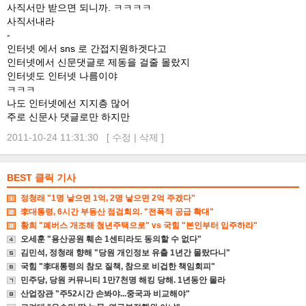
사직서만 받으면 되니까. ㅋㅋㅋㅋ
사직서내라
-
인터넷 에서 sns 로 간접지원하겟다고
인터넷에서 신문댓글로 제동을 걸줄 몰랐지
인터넷도 인터넷 나름이야
ㅋㅋㅋ
나도 인터넷에선 지지층 많어
주로 신문사 댓글로만 하지만
2011-10-24 11:31:30 [
수정
|
삭제
]
BEST 클릭 기사
정청래 "1명 낳으면 1억, 2명 낳으면 2억 주겠다"
李대통령, 6시간 부동산 점검회의. "전폭적 공급 확대"
황희 "폐버스 개조해 청년주택으로" vs 국힘 "본인부터 입주하라"
오세훈 "용산공원 훼손 1센티라도 동의할 수 없다"
김민석, 정청래 향해 "당원 개인정보 유출 1년간 몰랐다니"
국힘 "李대통령의 참모 질책, 참으로 비겁한 책임회피"
민주당, 당원 커뮤니티 1만7천명 해킹 당해. 1년동안 몰라
산업장관 "주52시간 손봐야...중국과 비교해야"