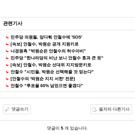
능
외
부
공
관련기사
유
민주당 의원들, 앞다퉈 안철수에 'SOS'
[속보] 안철수, 박원순 공개 지원키로
나경원측 "박원순은 안철수의 허수아비"
민주당 "한나라당의 비난 보니 안철수 효과 큰 듯"
[속보] 안철수, 박원순 선대위 지지방문키로
안철수 "시민들, 박원순 선택해줄 것 믿는다"
[안철수의 '박원순 지지 서한' 전문]
안철수 "투표율 60% 넘었으면 좋겠다"
댓글쓰기
필자의 다른기사
댓
댓글이
5
개 있습니다.
글