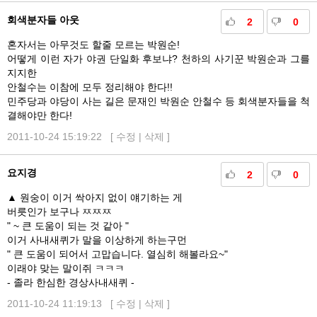
회색분자들 아웃
2
0
혼자서는 아무것도 할줄 모르는 박원순!
어떻게 이런 자가 야권 단일화 후보냐? 천하의 사기꾼 박원순과 그를
지지한
안철수는 이참에 모두 정리해야 한다!!
민주당과 야당이 사는 길은 문재인 박원순 안철수 등 회색분자들을 척
결해야만 한다!
2011-10-24 15:19:22 [
수정
|
삭제
]
요지경
2
0
▲ 원숭이 이거 싹아지 없이 얘기하는 게
버릇인가 보구나 ㅉㅉㅉ
" ~ 큰 도움이 되는 것 같아 "
이거 사내새퀴가 말을 이상하게 하는구먼
" 큰 도움이 되어서 고맙습니다. 열심히 해볼라요~"
이래야 맞는 말이쥐 ㅋㅋㅋ
- 졸라 한심한 경상사내새퀴 -
2011-10-24 11:19:13 [
수정
|
삭제
]