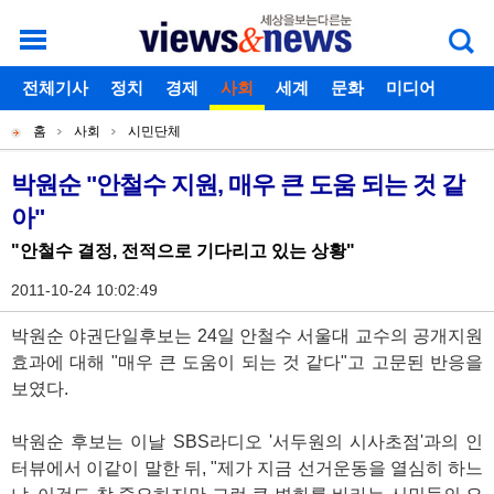
로그인
전체기사
회원가입
정치
경제
아이디찾기
사회
세계
비밀번호찾기
문화
미디어
개
주
스포츠
칼럼
홈
사회
시민단체
별
메
현
독자게시판
메
뉴
재
박원순 "안철수 지원, 매우 큰 도움 되는 것 같
기
뉴
아"
위
사
치
"안철수 결정, 전적으로 기다리고 있는 상황"
본
2011-10-24 10:02:49
문
박원순 야권단일후보는 24일 안철수 서울대 교수의 공개지원
효과에 대해 "매우 큰 도움이 되는 것 같다"고 고문된 반응을
보였다.
박원순 후보는 이날 SBS라디오 '서두원의 시사초점'과의 인
터뷰에서 이같이 말한 뒤, "제가 지금 선거운동을 열심히 하느