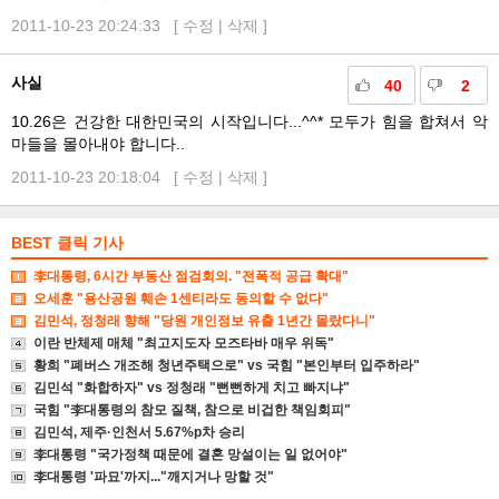
2011-10-23 20:24:33 [
수정
|
삭제
]
사실
40
2
10.26은 건강한 대한민국의 시작입니다...^^* 모두가 힘을 합쳐서 악
마들을 몰아내야 합니다..
2011-10-23 20:18:04 [
수정
|
삭제
]
BEST 클릭 기사
李대통령, 6시간 부동산 점검회의. "전폭적 공급 확대"
오세훈 "용산공원 훼손 1센티라도 동의할 수 없다"
김민석, 정청래 향해 "당원 개인정보 유출 1년간 몰랐다니"
이란 반체제 매체 "최고지도자 모즈타바 매우 위독"
황희 "폐버스 개조해 청년주택으로" vs 국힘 "본인부터 입주하라"
김민석 "화합하자" vs 정청래 "뻔뻔하게 치고 빠지냐"
국힘 "李대통령의 참모 질책, 참으로 비겁한 책임회피"
김민석, 제주·인천서 5.67%p차 승리
李대통령 "국가정책 때문에 결혼 망설이는 일 없어야"
李대통령 '파묘'까지..."깨지거나 망할 것"