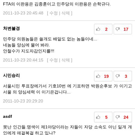
FTA의 이완용은 김종훈이고 민주당의 이완용은 손학규다.
2011-10-23 20:45:48 [
수정
|
삭제
]
처변불경
2
17
민주당 의원놈들은 쓸개도 배알도 없는 놈들이네...
네놈들 양심에 물어 봐라.
안철수가 지도자감인지를!!!
2011-10-23 20:44:15 [
수정
|
삭제
]
시민승리
19
3
서울시민 투표장에가서 기호10번 에 기표하면 박원순후보 가 이기고
서울 의 양심세력 이 이기은겁니다...
2011-10-23 20:29:20
asdf
5
24
못난 인간들.명색이 제1야당이라는 자들이 자당 소속도 아닌 일개 개
인에게 애걸복걸 하고 있나?