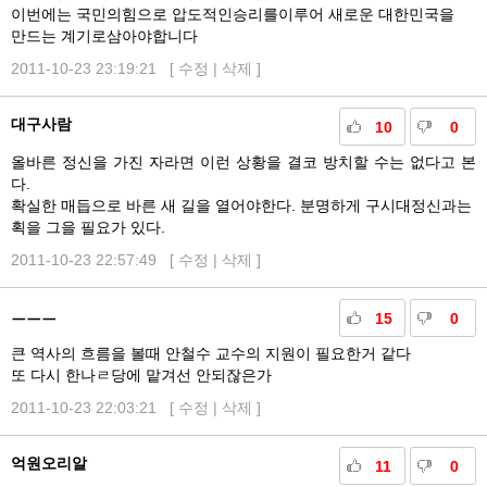
이번에는 국민의힘으로 압도적인승리를이루어 새로운 대한민국을
만드는 계기로삼아야합니다
2011-10-23 23:19:21 [
수정
|
삭제
]
대구사람
10
0
올바른 정신을 가진 자라면 이런 상황을 결코 방치할 수는 없다고 본
다.
확실한 매듭으로 바른 새 길을 열어야한다. 분명하게 구시대정신과는
획을 그을 필요가 있다.
2011-10-23 22:57:49 [
수정
|
삭제
]
ㅡㅡㅡ
15
0
큰 역사의 흐름을 볼때 안철수 교수의 지원이 필요한거 같다
또 다시 한나ㄹ당에 맡겨선 안되잖은가
2011-10-23 22:03:21 [
수정
|
삭제
]
억원오리알
11
0