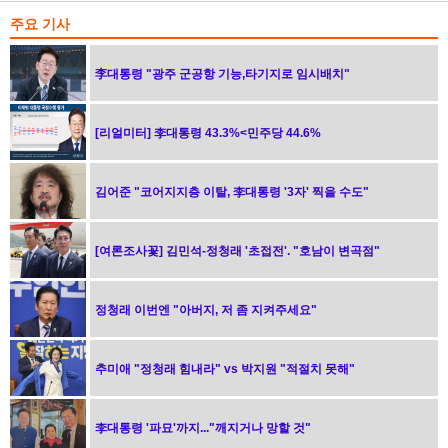
주요 기사
李대통령 "광주 군공항 기능,타기지로 임시배치"
[리얼미터] 李대통령 43.3%<민주당 44.6%
김어준 "코어지지층 이탈, 李대통령 '3자' 찍을 수도"
[여론조사꽃] 김민석-정청래 '초접전'. "호남이 변곡점"
정청래 이번엔 "아버지, 저 좀 지켜주세요"
추미애 "정청래 힘내라" vs 박지원 "적절치 못해"
李대통령 '파묘'까지..."깨지거나 망할 것"