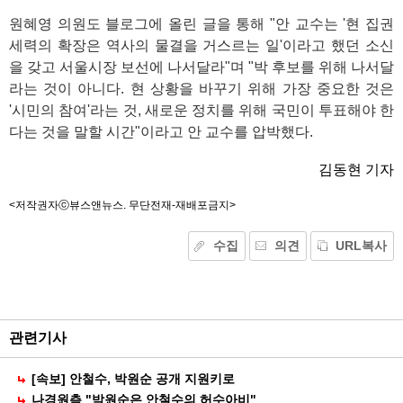
원혜영 의원도 블로그에 올린 글을 통해 "안 교수는 '현 집권
세력의 확장은 역사의 물결을 거스르는 일'이라고 했던 소신
을 갖고 서울시장 보선에 나서달라"며 "박 후보를 위해 나서달
라는 것이 아니다. 현 상황을 바꾸기 위해 가장 중요한 것은
'시민의 참여'라는 것, 새로운 정치를 위해 국민이 투표해야 한
다는 것을 말할 시간"이라고 안 교수를 압박했다.
김동현 기자
<저작권자ⓒ뷰스앤뉴스. 무단전재-재배포금지>
수집
의견
URL복사
기
능
외
부
공
관련기사
유
[속보] 안철수, 박원순 공개 지원키로
나경원측 "박원순은 안철수의 허수아비"