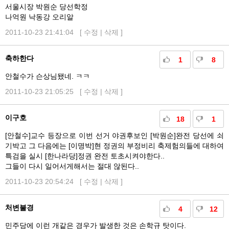
서울시장 박원순 당선학정
나억원 낙동강 오리알
2011-10-23 21:41:04 [
수정
|
삭제
]
축하한다
1
8
안철수가 슨상님됐네. ㅋㅋ
2011-10-23 21:05:25 [
수정
|
삭제
]
이구호
18
1
[안철수]교수 등장으로 이번 선거 야권후보인 [박원순]완전 당선에 쇠
기박고 그 다음에는 [이명박]현 정권의 부정비리 축제험의들에 대하여
특검을 실시 [한나라당]정권 완전 토초시켜야한다..
그들이 다시 일어서게해서는 절대 않된다..
2011-10-23 20:54:24 [
수정
|
삭제
]
처변불경
4
12
민주당에 이런 개같은 경우가 발생한 것은 손학규 탓이다.