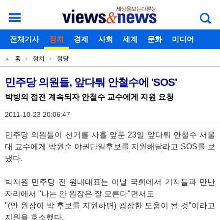
로그인
전체기사
회원가입
정치
경제
아이디찾기
사회
세계
비밀번호찾기
문화
미디어
개
주
스포츠
칼럼
독자게시판
홈
정치
정당
별
메
현
메
뉴
재
민주당 의원들, 앞다퉈 안철수에 'SOS'
기
뉴
위
박빙의 접전 계속되자 안철수 교수에게 지원 요청
사
치
본
2011-10-23 20:06:47
문
민주당 의원들이 선거를 사흘 앞둔 23일 앞다퉈 안철수 서울
대 교수에게 박원순 야권단일후보를 지원해달라고 SOS를 보
냈다.
박지원 민주당 전 원내대표는 이날 국회에서 기자들과 만난
자리에서 "나는 안 원장은 잘 모른다"면서도
"(안 원장이 박 후보를 지원하면) 굉장한 도움이 될 것"이라고
지원을 호소했다.