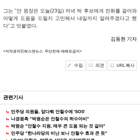
그는 "안 원장은 오늘(23일) 저녁 박 후보에게 전화를 걸어와
어떻게 도움을 드릴지 고민해서 내일까지 알려주겠다고 했
다"고 덧붙였다.
김동현 기자
<저작권자ⓒ뷰스앤뉴스. 무단전재-재배포금지>
수집
의견
URL복사
기
능
외
부
공
관련기사
유
민주당 의원들, 앞다퉈 안철수에 'SOS'
나경원측 "박원순은 안철수의 허수아비"
박원순 "안철수 지원, 매우 큰 도움 되는 것 같아"
민주당 "한나라당의 비난 보니 안철수 효과 큰 듯"