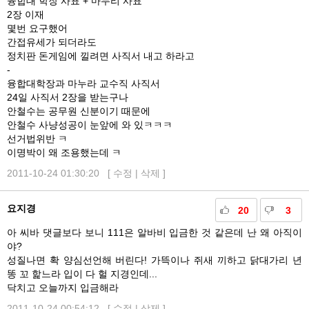
융합대 학장 사표 + 마누리 사표
2장 이재
몇번 요구했어
간접유세가 되더라도
정치판 돈게임에 낄려면 사직서 내고 하라고
-
융합대학장과 마누라 교수직 사직서
24일 사직서 2장을 받는구나
안철수는 공무원 신분이기 때문에
안철수 사냥성공이 눈앞에 와 있ㅋㅋㅋ
선거법위반 ㅋ
이명박이 왜 조용했는데 ㅋ
2011-10-24 01:30:20 [
수정
|
삭제
]
요지경
20
3
아 씨바 댓글보다 보니 111은 알바비 입금한 것 같은데 난 왜 아직이
야?
성질나면 확 양심선언해 버린다! 가뜩이나 쥐새 끼하고 닭대가리 년
똥 꼬 핥느라 입이 다 헐 지경인데...
닥치고 오늘까지 입금해라
2011-10-24 00:54:12 [
수정
|
삭제
]