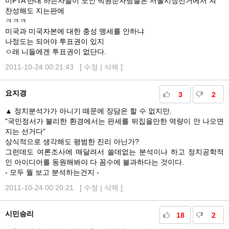
미FTA 반대 하는자들이 모인 박원순자당들은 서울시장선거에서 져
찬성해도 지는판에
ㅋㅋㅋ
미국과 미국자본에 대한 충성 맹세를 안하냐
나정도는 되어야 투표권이 있지
ㅇ래 니들에겐 투표권이 없단다.
2011-10-24 00:21:43 [
수정
|
삭제
]
요지경
3
2
▲ 정치분석가가 아니기 떼문에 장담은 할 수 없지만.
"국민정서가 불리한 환경에서는 판세를 뒤집을만한 역량이 안 나오면
지는 선거다"
상식적으로 생각해도 평범한 진리 아닌가?
그런데도 여론조사에 매달려서 쓸데없는 분석이나 하고 정치공학적
인 아이디어를 동원해봐야 다 꼼수에 불과하다는 것이다.
- 모두 뭘 보고 분석하는건지 -
2011-10-24 00:20:21 [
수정
|
삭제
]
시민승리
18
2