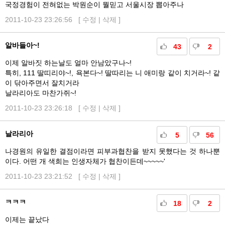
국정경험이 전혀없는 박원순이 뭘믿고 서울시장 뽑아주나
2011-10-23 23:26:56 [
수정
|
삭제
]
알바들아~!
43
2
이제 알바짓 하는날도 얼마 안남았구나~!
특히, 111 딸띠리야~!, 욕본다~! 딸따리는 니 애미랑 같이 치거라~! 같
이 닦아주면서 잘치거라
날라리아도 마찬가쥐~!
2011-10-23 23:26:18 [
수정
|
삭제
]
날라리아
5
56
나경원의 유일한 결점이라면 피부과협찬을 받지 못했다는 것 하나뿐
이다. 어떤 개 색희는 인생자체가 협찬이든데~~~~~'
2011-10-23 23:21:52 [
수정
|
삭제
]
ㅋㅋㅋ
18
2
이제는 끝났다