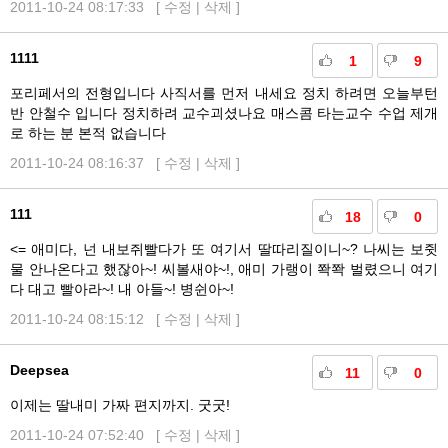
2011-10-24 08:17:33 [
수정
|
삭제
]
1111
1
9
포리페서의 전형입니다 사직서를 먼저 내세요 정치 하려면 오늘부턴
반 안철수 입니다 정치하려 교수괴셨나요 매스콤 타는교수 수업 제개
로 하는 분 본적 없습니다
2011-10-24 08:16:37 [
수정
|
삭제
]
111
18
0
<= 애미다, 넌 내보쥐빨다가 또 여기서 딸따리질이니~? 나씨는 보쥣
물 안나온다고 했잖아~! 씨볼새야~!, 애미 가랭이 쫙쫙 벌렸으니 여기
다 대고 빨아라~! 내 아들~! 병쉰아~!
2011-10-24 08:15:12 [
수정
|
삭제
]
Deepsea
11
0
이제는 딸내미 가짜 편지까지. 굿굿!
2011-10-24 07:52:40 [
수정
|
삭제
]