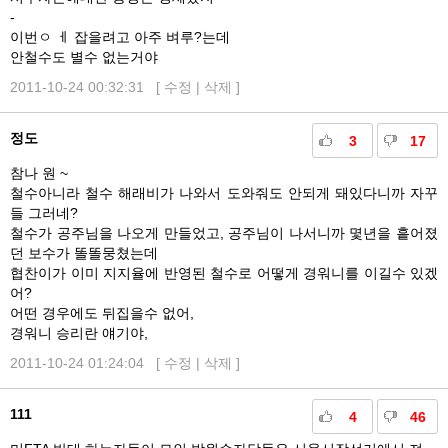
-
이번ㅇ ㅔ 잡을려고 아주 벼루?는데
안철수도 별수 없는거야
2011-10-24 00:32:31 [
수정
|
삭제
]
정도
3
17
참나 원 ~
철수아니라 철수 해래비가 나와서 도와줘도 안되게 돼있다니까 자꾸
들 그러네?
철수가 공주님을 나오게 만들었고, 공주님이 나서니까 몇년을 흩어졌
던 보수가 똘똘뭉쳤는데
협찬이가 이미 지지율에 반영된 철수로 어떻게 경워니를 이길수 있겠
어?
어떤 경우에도 뒤집을수 없어,
경워니 승리란 얘기야,
2011-10-24 01:24:04 [
수정
|
삭제
]
111
4
46