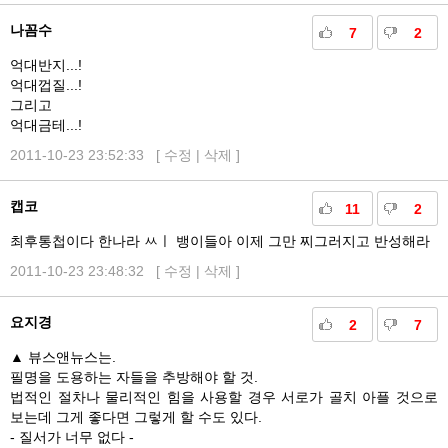
나꼼수
7
2
억대반지...!
억대껍질...!
그리고
억대금테...!
2011-10-23 23:52:33 [
수정
|
삭제
]
캡코
11
2
최후통첩이다 한나라 ㅆㅣ 뱅이들아 이제 그만 찌그러지고 반성해라
2011-10-23 23:48:32 [
수정
|
삭제
]
요지경
2
7
▲ 뷰스앤뉴스는.
필명을 도용하는 자들을 추방해야 할 것.
법적인 절차나 물리적인 힘을 사용할 경우 서로가 골치 아플 것으로
보는데 그게 좋다면 그렇게 할 수도 있다.
- 질서가 너무 없다 -