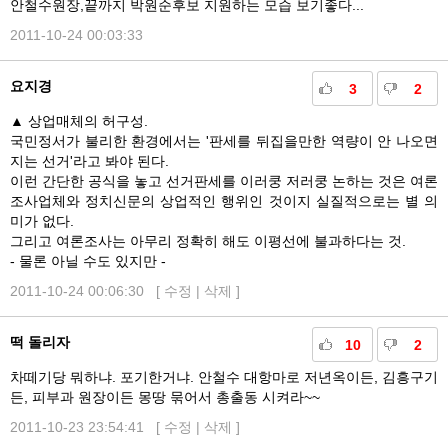
안철수원장,끝까지 박원순후보 지원하는 모습 보기좋다...
2011-10-24 00:03:33
요지경
3
2
▲ 상업매체의 허구성.
국민정서가 불리한 환경에서는 '판세를 뒤집을만한 역량이 안 나오면
지는 선거'라고 봐야 된다.
이런 간단한 공식을 놓고 선거판세를 이러쿵 저러쿵 논하는 것은 여론
조사업체와 정치신문의 상업적인 행위인 것이지 실질적으로는 별 의
미가 없다.
그리고 여론조사는 아무리 정확히 해도 이평선에 불과하다는 것.
- 물론 아닐 수도 있지만 -
2011-10-24 00:06:30 [
수정
|
삭제
]
떡 돌리자
10
2
차떼기당 뭐하냐. 포기한거냐. 안철수 대항마로 저년옥이든, 김흥구기
든, 피부과 원장이든 몽땅 묶어서 총출동 시켜라~~
2011-10-23 23:54:41 [
수정
|
삭제
]