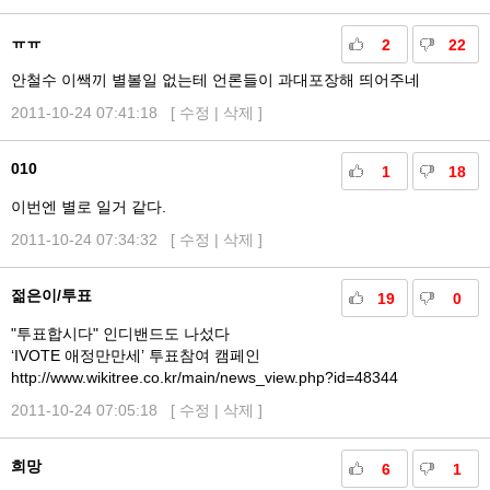
ㅠㅠ
2
22
안철수 이쌕끼 별볼일 없는테 언론들이 과대포장해 띄어주네
2011-10-24 07:41:18 [
수정
|
삭제
]
010
1
18
이번엔 별로 일거 같다.
2011-10-24 07:34:32 [
수정
|
삭제
]
젊은이/투표
19
0
"투표합시다" 인디밴드도 나섰다
‘IVOTE 애정만만세’ 투표참여 캠페인
http://www.wikitree.co.kr/main/news_view.php?id=48344
2011-10-24 07:05:18 [
수정
|
삭제
]
희망
6
1