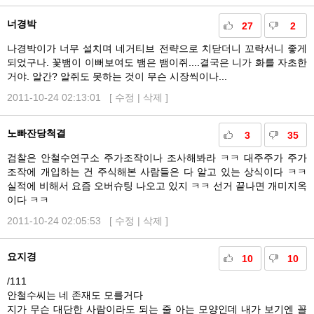
너경박
27
2
나경박이가 너무 설치며 네거티브 전략으로 치닫더니 꼬락서니 좋게
되었구나. 꽃뱀이 이뻐보여도 뱀은 뱀이쥐....결국은 니가 화를 자초한
거야. 알간? 알쥐도 못하는 것이 무슨 시장씩이나...
2011-10-24 02:13:01 [
수정
|
삭제
]
노빠잔당척결
3
35
검찰은 안철수연구소 주가조작이나 조사해봐라 ㅋㅋ 대주주가 주가
조작에 개입하는 건 주식해본 사람들은 다 알고 있는 상식이다 ㅋㅋ
실적에 비해서 요즘 오버슈팅 나오고 있지 ㅋㅋ 선거 끝나면 개미지옥
이다 ㅋㅋ
2011-10-24 02:05:53 [
수정
|
삭제
]
요지경
10
10
/111
안철수씨는 네 존재도 모를거다
지가 무슨 대단한 사람이라도 되는 줄 아는 모양인데 내가 보기엔 꼴