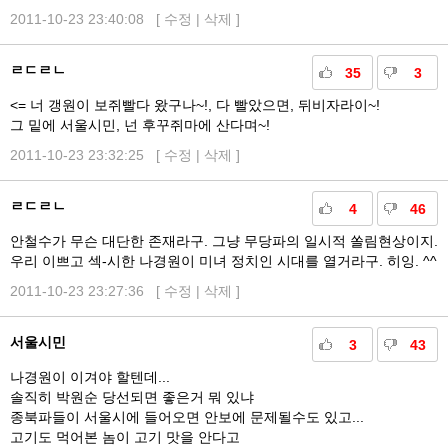
2011-10-23 23:40:08 [
수정
|
삭제
]
ㄹㄷㄹㄴ
35
3
<= 너 갱원이 보쥐빨다 왔구나~!, 다 빨았으면, 뒤비자라이~!
그 밑에 서울시민, 넌 후꾸쥐마에 산다며~!
2011-10-23 23:32:25 [
수정
|
삭제
]
ㄹㄷㄹㄴ
4
46
안철수가 무슨 대단한 존재라구. 그냥 무당파의 일시적 쏠림현상이지.
우리 이쁘고 섹-시한 나경원이 미녀 정치인 시대를 열거라구. 히잉. ^^
2011-10-23 23:27:36 [
수정
|
삭제
]
서울시민
3
43
나경원이 이겨야 할텐데...
솔직히 박원순 당선되면 좋은거 뭐 있냐
종북파들이 서울시에 들어오면 안보에 문제될수도 있고...
고기도 먹어본 놈이 고기 맛을 안다고