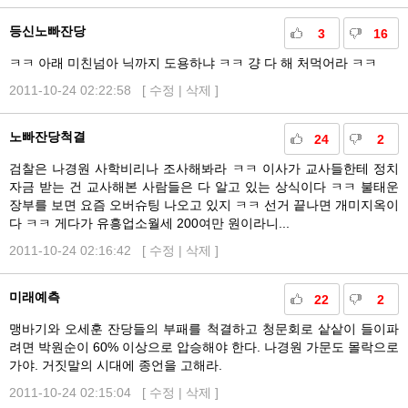
등신노빠잔당
3
16
ㅋㅋ 아래 미친넘아 닉까지 도용하냐 ㅋㅋ 걍 다 해 처먹어라 ㅋㅋ
2011-10-24 02:22:58 [
수정
|
삭제
]
노빠잔당척결
24
2
검찰은 나경원 사학비리나 조사해봐라 ㅋㅋ 이사가 교사들한테 정치
자금 받는 건 교사해본 사람들은 다 알고 있는 상식이다 ㅋㅋ 불태운
장부를 보면 요즘 오버슈팅 나오고 있지 ㅋㅋ 선거 끝나면 개미지옥이
다 ㅋㅋ 게다가 유흥업소월세 200여만 원이라니...
2011-10-24 02:16:42 [
수정
|
삭제
]
미래예측
22
2
맹바기와 오세훈 잔당들의 부패를 척결하고 청문회로 샅샅이 들이파
려면 박원순이 60% 이상으로 압승해야 한다. 나경원 가문도 몰락으로
가야. 거짓말의 시대에 종언을 고해라.
2011-10-24 02:15:04 [
수정
|
삭제
]