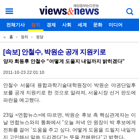
로그인
전체기사
회원가입
정치
경제
아이디찾기
사회
세계
비밀번호찾기
문화
미디어
개
주
스포츠
칼럼
독자게시판
홈
정치
정당
별
메
현
메
뉴
재
[속보] 안철수, 박원순 공개 지원키로
기
뉴
위
양자 회동후 안철수 "어떻게 도울지 내일까지 밝히겠다"
사
치
본
2011-10-23 22:01:10
문
안철수 서울대 융합과학기술대학원장이 박원순 야권단일후
보를 공개 지원키로 한 것으로 알려져, 서울시장 선거 판도에
파란을 예고했다.
23일 <연합뉴스>에 따르면, 박원순 후보 측 핵심관계자는 이
날 연합뉴스와의 통화에서 "오늘 저녁 안 원장이 박 후보에게
전화를 걸어 `도움을 주고 싶다. 어떻게 도움을 드릴지 내일까
지 고민해서 말씀 드리겠다"는 뜻을 전해왔다"고 밝혔다.