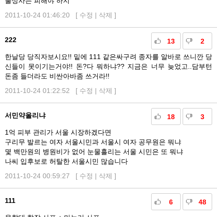
불상사는 피해야 하지
2011-10-24 01:46:20 [
수정
|
삭제
]
222
13
2
한날당 당직자보시요!! 밑에 111 같은싸구려 종자를 알바로 쓰니깐 당
신들이 못이기는거야!! 돈?다 뭐하냐?? 지금은 너무 늦었고..담부턴
돈좀 들더라도 비싼아바좀 쓰거라!!
2011-10-24 01:22:52 [
수정
|
삭제
]
서민약올리냐
18
3
1억 피부 관리가 서울 시장하겠다면
구리무 발르는 여자 서울시민과 서울시 여자 공무원은 뭐냐
몇 백만원의 병원비가 없어 눈물흘리는 서울 시민은 또 뭐냐
나씨 입후보로 허탈한 서울시민 많습니다
2011-10-24 00:59:27 [
수정
|
삭제
]
111
6
48