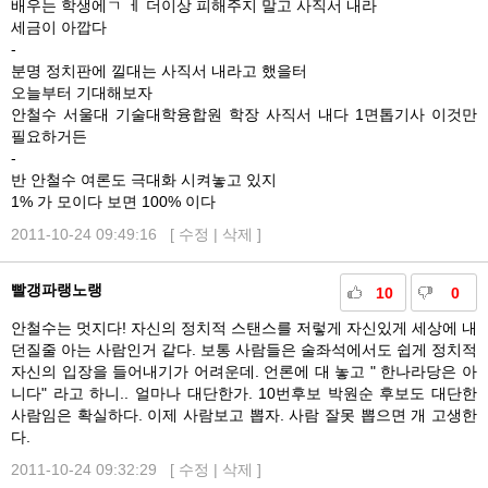
배우는 학생에ㄱ ㅔ 더이상 피해주지 말고 사직서 내라
세금이 아깝다
-
분명 정치판에 낄대는 사직서 내라고 했을터
오늘부터 기대해보자
안철수 서울대 기술대학융합원 학장 사직서 내다 1면톱기사 이것만
필요하거든
-
반 안철수 여론도 극대화 시켜놓고 있지
1% 가 모이다 보면 100% 이다
2011-10-24 09:49:16 [
수정
|
삭제
]
빨갱파랭노랭
10
0
안철수는 멋지다! 자신의 정치적 스탠스를 저렇게 자신있게 세상에 내
던질줄 아는 사람인거 같다. 보통 사람들은 술좌석에서도 쉽게 정치적
자신의 입장을 들어내기가 어려운데. 언론에 대 놓고 " 한나라당은 아
니다" 라고 하니.. 얼마나 대단한가. 10번후보 박원순 후보도 대단한
사람임은 확실하다. 이제 사람보고 뽑자. 사람 잘못 뽑으면 개 고생한
다.
2011-10-24 09:32:29 [
수정
|
삭제
]