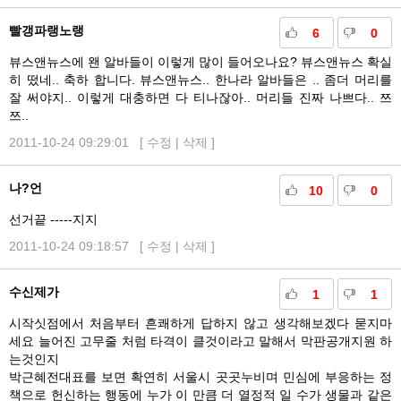
빨갱파랭노랭
6
0
뷰스앤뉴스에 왠 알바들이 이렇게 많이 들어오나요? 뷰스앤뉴스 확실
히 떴네.. 축하 합니다. 뷰스앤뉴스.. 한나라 알바들은 .. 좀더 머리를
잘 써야지.. 이렇게 대충하면 다 티나잖아.. 머리들 진짜 나쁘다.. 쯔
쯔..
2011-10-24 09:29:01 [
수정
|
삭제
]
나?언
10
0
선거끝 -----지지
2011-10-24 09:18:57 [
수정
|
삭제
]
수신제가
1
1
시작싯점에서 처음부터 흔쾌하게 답하지 않고 생각해보겠다 묻지마
세요 늘어진 고무줄 처럼 타격이 클것이라고 말해서 막판공개지원 하
는것인지
박근혜전대표를 보면 확연히 서울시 곳곳누비며 민심에 부응하는 정
책으로 헌신하는 행동에 누가 이 만큼 더 열정적 일 수가 생물과 같은