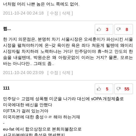
너처럼 머리 나쁜 놈은 어느 쪽에도 없어.
2011-10-24 00:24:18 [
수정
|
삭제
]
쩝...
3
8
한 가지 의문점은, 분명히 차기 서울시장은 오세훈이가 파산시킨 서울
시정을 펼쳐야하기에 온~갖 욕이란 욕은 죄다 쳐듣게 될텐데 왜이리
시장자릴 차지하려 노력하냐는 거다! 민주당이야 휴~하고 안도의 한
숨을 내쉴텐데, 박원순은 왜 아랑곳없이 이러는 거지? 물론, 모르는
바는 아니다만.. 그래도 좀..
2011-10-24 00:23:09 [
수정
|
삭제
]
111
5
55
민주당ㅇ 고엽제 성폭행 미군을 나가라 대신에 sOPA 개정제출로
미국에대한 배신을 안했다
미FTA 가 걸려 있는거야
미국자본에 대한 충성ㅇㄹ 해야 하는거재
-
eu-fat 에서 합으상정으로 본회의불참으로
서구자본에대한 충성은 맹세했지