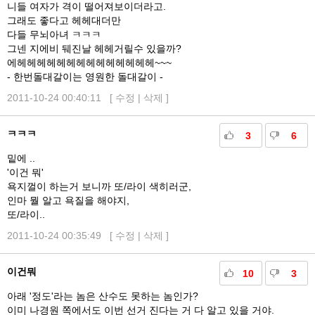
니들 여자가 격이 떨어져보이더라고.
그래도 좋다고 헤헤대더만
다들 무뇌아녀 ㅋㅋㅋ
그넨 지에비 뒈진날 헤헤거릴수 있을까?
에헤헤헤헤헤헤헤헤헤헤헤헤헤헤~~~
- 한번돌대갈이는 영원한 돌대갈이 -
2011-10-24 00:40:11 [
수정
|
삭제
]
ㅋㅋㅋ
3
6
밑에 ..
'이건 뭐'
욕지껄이 하는거 보니까 또/라이 색히러군,
인마 뭘 알고 욕질을 해야지,
또/라이..
2011-10-24 00:35:49 [
수정
|
삭제
]
이건뭐
10
3
아래 '정도'라는 놈은 산수도 못하는 놈인가?
이미 나경원 쪽에서도 이번 선거 진다는 거 다 알고 있을 거야.