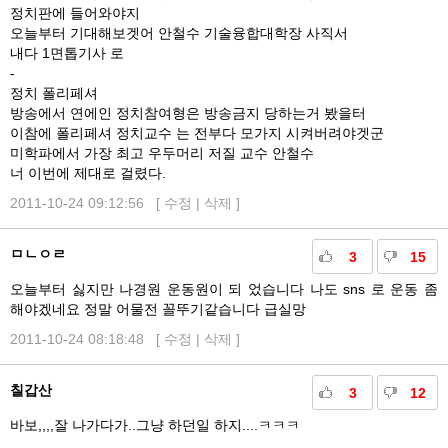
정치판에 들어와야지
오늘부터 기대해보겟어 안철수 기술융합대학장 사직서
내다 1면톱기사 로
-
정치 폴리페셔
방송에서 연에인 정치참여형은 방송금지 당하는거 봤을터
이참에 폴리페셔 정치교수 는 전부다 모가지 시켜버려야겟군
미학파에서 가장 최고 우두머리 저질 교수 안철수
너 이번에 제대로 걸렸다.
2011-10-24 09:12:56 [
수정
|
삭제
]
ㅁㄴㅇㄹ
3
15
오늘부터 싫지만 나경원 운동원이 되 었습니다 나도 sns 로 운동 좀
해야겠네요 정말 어물전 꼴뚜기같습니다 급실망
2011-10-24 08:18:48 [
수정
|
삭제
]
칠갑산
3
12
바보,,,,잘 나가다가..그냥 하던일 하지....ㅋㅋㅋ