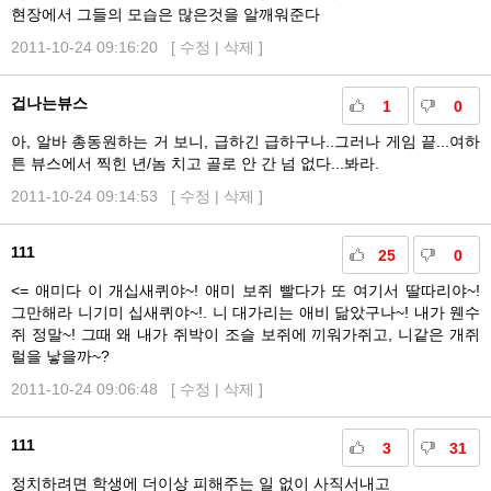
현장에서 그들의 모습은 많은것을 알깨워준다
2011-10-24 09:16:20 [
수정
|
삭제
]
겁나는뷰스
1
0
아, 알바 총동원하는 거 보니, 급하긴 급하구나..그러나 게임 끝...여하
튼 뷰스에서 찍힌 년/놈 치고 골로 안 간 넘 없다...봐라.
2011-10-24 09:14:53 [
수정
|
삭제
]
111
25
0
<= 애미다 이 개십새퀴야~! 애미 보쥐 빨다가 또 여기서 딸따리야~!
그만해라 니기미 십새퀴야~!. 니 대가리는 애비 닮았구나~! 내가 웬수
쥐 정말~! 그때 왜 내가 쥐박이 조슬 보쥐에 끼워가쥐고, 니같은 개쥐
럴을 낳을까~?
2011-10-24 09:06:48 [
수정
|
삭제
]
111
3
31
정치하려면 학생에 더이상 피해주는 일 없이 사직서내고