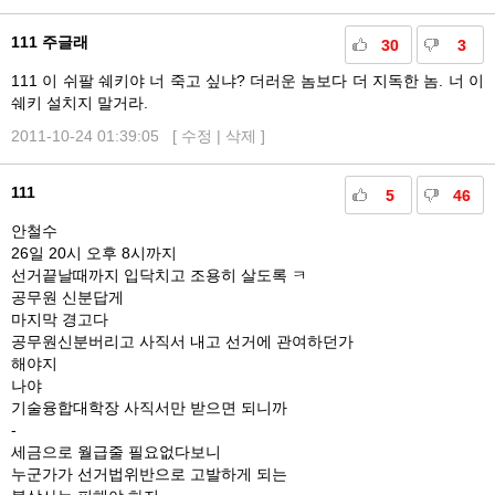
111 주글래
30
3
111 이 쉬팔 쉐키야 너 죽고 싶냐? 더러운 놈보다 더 지독한 놈. 너 이
쉐키 설치지 말거라.
2011-10-24 01:39:05 [
수정
|
삭제
]
111
5
46
안철수
26일 20시 오후 8시까지
선거끝날때까지 입닥치고 조용히 살도록 ㅋ
공무원 신분답게
마지막 경고다
공무원신분버리고 사직서 내고 선거에 관여하던가
해야지
나야
기술융합대학장 사직서만 받으면 되니까
-
세금으로 월급줄 필요없다보니
누군가가 선거법위반으로 고발하게 되는