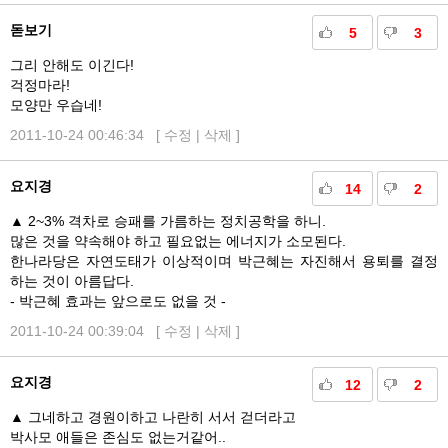
돋보기
5
3
그리 안해도 이긴다!
걱정마라!
모양만 우습네!
2011-10-24 00:46:34 [
수정
|
삭제
]
요지경
14
2
▲ 2~3% 격차로 승패를 가름하는 정치공학을 하니.
많은 것을 약속해야 하고 필요없는 에너지가 소모된다.
한나라당은 자연도태가 이상적이며 박근혜는 자진해서 용퇴를 결정
하는 것이 아름답다.
- 박근혜 효과는 앞으로도 없을 것 -
2011-10-24 00:39:04 [
수정
|
삭제
]
요지경
12
2
▲ 그네하고 경원이하고 나란히 서서 걷더라고
박사모 애들은 존심도 없는거같어..