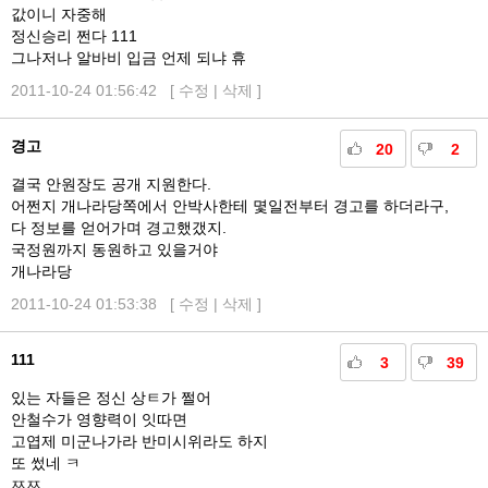
값이니 자중해
정신승리 쩐다 111
그나저나 알바비 입금 언제 되냐 휴
2011-10-24 01:56:42 [
수정
|
삭제
]
경고
20
2
결국 안원장도 공개 지원한다.
어쩐지 개나라당쪽에서 안박사한테 몇일전부터 경고를 하더라구,
다 정보를 얻어가며 경고했갰지.
국정원까지 동원하고 있을거야
개나라당
2011-10-24 01:53:38 [
수정
|
삭제
]
111
3
39
있는 자들은 정신 상ㅌ가 쩔어
안철수가 영향력이 잇따면
고엽제 미군나가라 반미시위라도 하지
또 썼네 ㅋ
ㅉㅉ