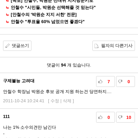
[속보] 안철수, 박원순 선대위 지지방문키로
안철수 "시민들, 박원순 선택해줄 것 믿는다"
[안철수의 '박원순 지지 서한' 전문]
안철수 "투표율 60% 넘었으면 좋겠다"
댓글쓰기
필자의 다른기사
댓
댓글이
94
개 있습니다.
글
구제불능 고려대
7
0
안철수 학장님 박원순 후보 공개 지원 하는건 당연하지....
2011-10-24 10:24:41 [
수정
|
삭제
]
111
0
10
나는 1% 소수의견만 남긴다
-