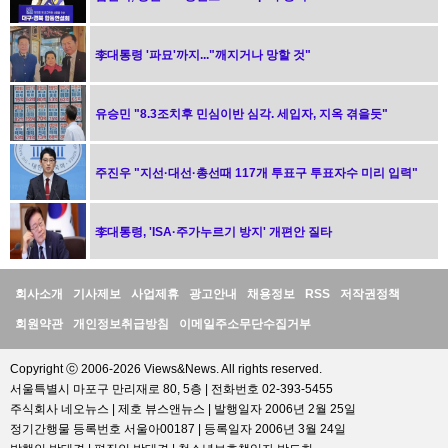
李대통령 '파묘'까지..."깨지거나 망할 것"
유승민 "8.3조치후 민심이반 심각. 세입자, 지옥 겪을듯"
주진우 "지선·대선·총선때 117개 투표구 투표자수 미리 입력"
李대통령, 'ISA·주가누르기 방지' 개편안 질타
정
회사소개
기사제보
사업제휴
광고안내
채용정보
RSS
저작권정책
보
회원약관
개인정보취급방침
이메일주소무단수집거부
Copyright ⓒ 2006-2026 Views&News. All rights reserved.
서울특별시 마포구 만리재로 80, 5층 | 전화번호 02-393-5455
주식회사 네오뉴스 | 제호 뷰스앤뉴스 | 발행일자 2006년 2월 25일
정기간행물 등록번호 서울아00187 | 등록일자 2006년 3월 24일