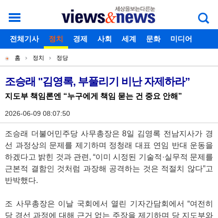
로그인
전체기사
회원가입
정치
경제
아이디찾기
사회
세계
비밀번호찾기
문화
미디어
개
주
스포츠
칼럼
독자게시판
홈
정치
정당
별
메
현
메
뉴
재
조승래 "김영록, 부풀리기 비난 자제하라”
기
뉴
위
지도부 책임론엔 “누구에게 책임 묻는 건 중요 안해”
사
치
본
2026-06-09 08:07:50
문
조승래 더불어민주당 사무총장은 8일 김영록 전남지사가 경
선 과정상의 문제를 제기하며 정청래 대표 연임 반대 운동을
하겠다고 밝힌 것과 관련, “이미 시정된 기술적·실무적 문제를
근본적 결함인 것처럼 과장해 공격하는 것은 적절치 않다”고
반박했다.
조 사무총장은 이날 국회에서 열린 기자간담회에서 “여전히
당 경선 과정에 대해 근거 없는 주장을 제기하며 당 지도부와