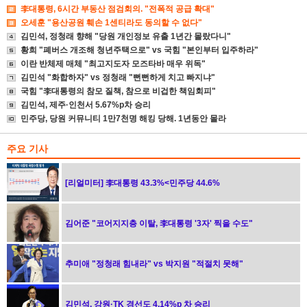
李대통령, 6시간 부동산 점검회의. "전폭적 공급 확대"
오세훈 "용산공원 훼손 1센티라도 동의할 수 없다"
김민석, 정청래 향해 "당원 개인정보 유출 1년간 몰랐다니"
황희 "폐버스 개조해 청년주택으로" vs 국힘 "본인부터 입주하라"
이란 반체제 매체 "최고지도자 모즈타바 매우 위독"
김민석 "화합하자" vs 정청래 "뻔뻔하게 치고 빠지냐"
국힘 "李대통령의 참모 질책, 참으로 비겁한 책임회피"
김민석, 제주·인천서 5.67%p차 승리
민주당, 당원 커뮤니티 1만7천명 해킹 당해. 1년동안 몰라
주요 기사
[리얼미터] 李대통령 43.3%<민주당 44.6%
김어준 "코어지지층 이탈, 李대통령 '3자' 찍을 수도"
추미애 "정청래 힘내라" vs 박지원 "적절치 못해"
김민석, 강원·TK 경선도 4.14%p 차 승리