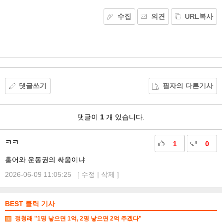
수집
의견
URL복사
기
능
외
부
공
유
댓글쓰기
필자의 다른기사
댓
댓글이
1
개 있습니다.
글
ㅋㅋ
1
0
홍어와 운동권의 싸움이냐
2026-06-09 11:05:25 [
수정
|
삭제
]
BEST 클릭 기사
정청래 "1명 낳으면 1억, 2명 낳으면 2억 주겠다"