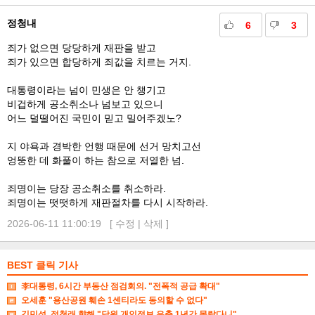
정청내
6
3
죄가 없으면 당당하게 재판을 받고
죄가 있으면 합당하게 죄값을 치르는 거지.
대통령이라는 넘이 민생은 안 챙기고
비겁하게 공소취소나 넘보고 있으니
어느 덜떨어진 국민이 믿고 밀어주겠노?
지 야욕과 경박한 언행 때문에 선거 망치고선
엉뚱한 데 화풀이 하는 참으로 저열한 넘.
죄명이는 당장 공소취소를 취소하라.
죄명이는 떳떳하게 재판절차를 다시 시작하라.
2026-06-11 11:00:19 [
수정
|
삭제
]
BEST 클릭 기사
李대통령, 6시간 부동산 점검회의. "전폭적 공급 확대"
오세훈 "용산공원 훼손 1센티라도 동의할 수 없다"
김민석, 정청래 향해 "당원 개인정보 유출 1년간 몰랐다니"