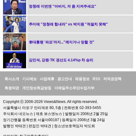
정청래 이번엔 "아버지, 저 좀 지켜주세요"
추미애 "정청래 힘내라" vs 박지원 "적절치 못해"
李대통령 '파묘'까지..."깨지거나 망할 것"
김민석, 강원·TK 경선도 4.14%p 차 승리
정
회사소개
기사제보
사업제휴
광고안내
채용정보
RSS
저작권정책
보
회원약관
개인정보취급방침
이메일주소무단수집거부
Copyright ⓒ 2006-2026 Views&News. All rights reserved.
서울특별시 마포구 만리재로 80, 5층 | 전화번호 02-393-5455
주식회사 네오뉴스 | 제호 뷰스앤뉴스 | 발행일자 2006년 2월 25일
정기간행물 등록번호 서울아00187 | 등록일자 2006년 3월 24일
발행인 박태견 | 편집인 박태견 | 청소년보호책임자 박도희