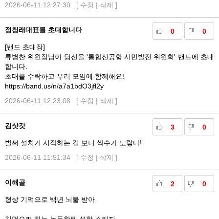
2026-06-11 12:27:30 [
수정
|
삭제
]
정청래대표를 초대합니다
0
0
[밴드 초대장]
류병찬 위원장님이 당신을 '통합신공항 시민발전 위원회' 밴드에 초대
합니다.
초대를 수락하고 우리 모임에 함께해요!
https://band.us/n/a7a1bdO3jfl2y
2026-06-11 12:23:08 [
수정
|
삭제
]
김삿갓
3
0
벌써 설치기 시작하는 걸 보니 싹수가 노랗다!
2026-06-11 11:51:34 [
수정
|
삭제
]
이해골
2
0
형상 기억으로 백년 뇌물 받아