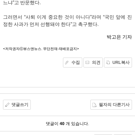
느냐”고 반문했다.
그러면서 “사퇴 이게 중요한 것이 아니다”라며 “국민 앞에 진
정한 사과가 먼저 선행돼야 한다”고 촉구했다.
박고은 기자
<저작권자ⓒ뷰스앤뉴스. 무단전재-재배포금지>
수집
의견
URL복사
기
능
외
부
공
유
댓글쓰기
필자의 다른기사
댓
댓글이
40
개 있습니다.
글