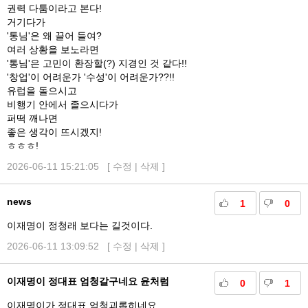
권력 다툼이라고 본다!
거기다가
'통님'은 왜 끌어 들여?
여러 상황을 보노라면
'통님'은 고민이 환장할(?) 지경인 것 같다!!
'창업'이 어려운가 '수성'이 어려운가??!!
유럽을 돌으시고
비행기 안에서 졸으시다가
퍼떡 깨나면
좋은 생각이 뜨시겠지!
ㅎㅎㅎ!
2026-06-11 15:21:05 [
수정
|
삭제
]
news
1
0
이재명이 정청래 보다는 길것이다.
2026-06-11 13:09:52 [
수정
|
삭제
]
이재명이 정대표 엄청갈구네요 윤처럼
0
1
이재명이가 정대표 엄청괴롭히네요