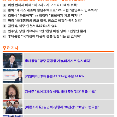
이란 반체제 매체 "최고지도자 모즈타바 매우 위독"
황희 "폐버스 개조해 청년주택으로" vs 국힘 "본인부터 입주하라"
김민석 "화합하자" vs 정청래 "뻔뻔하게 치고 빠지냐"
국힘 "李대통령의 참모 질책, 참으로 비겁한 책임회피"
김민석, 제주·인천서 5.67%p차 승리
민주당, 당원 커뮤니티 1만7천명 해킹 당해. 1년동안 몰라
李대통령 "국가정책 때문에 결혼 망설이는 일 없어야"
주요 기사
李대통령 "광주 군공항 기능,타기지로 임시배치"
[리얼미터] 李대통령 43.3%<민주당 44.6%
김어준 "코어지지층 이탈, 李대통령 '3자' 찍을 수도"
[여론조사꽃] 김민석-정청래 '초접전'. "호남이 변곡점"