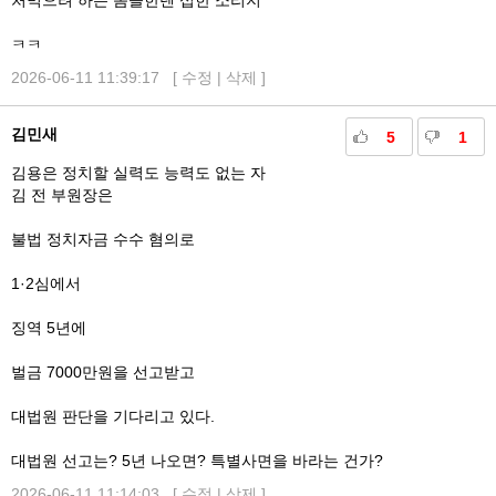
처먹으려 하는 놈들한텐 섭한 소리지
ㅋㅋ
2026-06-11 11:39:17 [
수정
|
삭제
]
김민새
5
1
김용은 정치할 실력도 능력도 없는 자
김 전 부원장은
불법 정치자금 수수 혐의로
1·2심에서
징역 5년에
벌금 7000만원을 선고받고
대법원 판단을 기다리고 있다.
대법원 선고는? 5년 나오면? 특별사면을 바라는 건가?
2026-06-11 11:14:03 [
수정
|
삭제
]