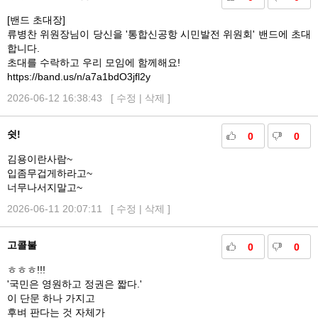
[밴드 초대장]
류병찬 위원장님이 당신을 '통합신공항 시민발전 위원회' 밴드에 초대
합니다.
초대를 수락하고 우리 모임에 함께해요!
https://band.us/n/a7a1bdO3jfl2y
2026-06-12 16:38:43 [
수정
|
삭제
]
쉿!
0
0
김용이란사람~
입좀무겁게하라고~
너무나서지말고~
2026-06-11 20:07:11 [
수정
|
삭제
]
고콜불
0
0
ㅎㅎㅎ!!!
'국민은 영원하고 정권은 짧다.'
이 단문 하나 가지고
후벼 판다는 것 자체가