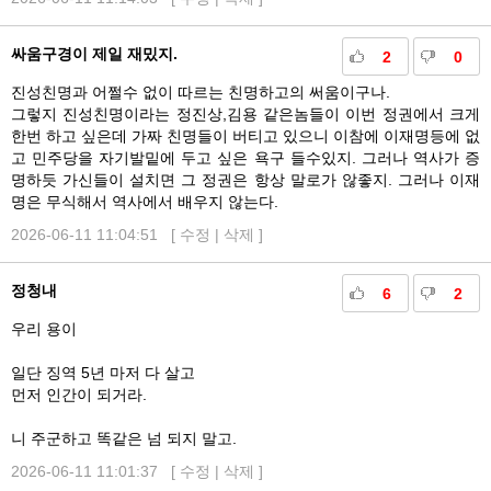
싸움구경이 제일 재밌지.
2
0
진성친명과 어쩔수 없이 따르는 친명하고의 써움이구나.
그렇지 진성친명이라는 정진상,김용 같은놈들이 이번 정권에서 크게
한번 하고 싶은데 가짜 친명들이 버티고 있으니 이참에 이재명등에 없
고 민주당을 자기발밑에 두고 싶은 욕구 들수있지. 그러나 역사가 증
명하듯 가신들이 설치면 그 정권은 항상 말로가 않좋지. 그러나 이재
명은 무식해서 역사에서 배우지 않는다.
2026-06-11 11:04:51 [
수정
|
삭제
]
정청내
6
2
우리 용이
일단 징역 5년 마저 다 살고
먼저 인간이 되거라.
니 주군하고 똑같은 넘 되지 말고.
2026-06-11 11:01:37 [
수정
|
삭제
]