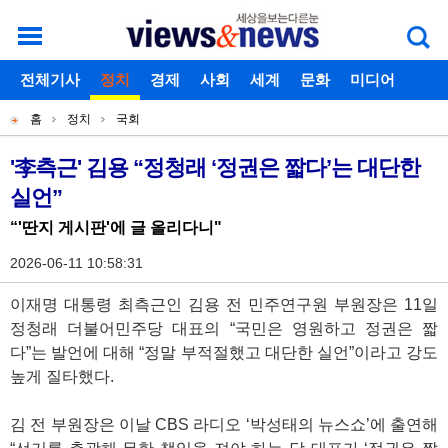
로그인
전체기사
회원가입
정치
경제
아이디찾기
사회
세계
비밀번호찾기
문화
미디어
개
주
스포츠
칼럼
독자게시판
홈
정치
국회
별
메
현
메
뉴
재
'李측근' 김용 “정청래 ‘정권은 짧다’는 대단한
기
뉴
실언”
위
사
치
“'딴지 게시판'에 글 올리다니"
본
2026-06-11 10:58:31
문
이재명 대통령 최측근인 김용 전 민주연구원 부원장은 11일
정청래 더불어민주당 대표의 “국민은 영원하고 정권은 짧
다”는 발언에 대해 “정말 부적절했고 대단한 실언”이라고 강도
높게 질타했다.
김 전 부원장은 이날 CBS 라디오 ‘박성태의 뉴스쇼’에 출연해