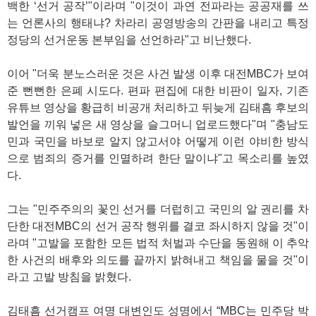
백한 ‘선거 공작’"이라며 "이것이 과연 전파라는 공공재를 쓰
는 언론사의 행태냐? 차라리 공영방송의 간판을 내리고 특정
정당의 선거운동 본부임을 선언하라"고 비난했다.
이어 "더욱 분노스러운 것은 사건 발생 이후 대전MBC가 보여
준 뻔뻔한 은폐 시도다. 편파 편집에 대한 비판이 일자, 기존
유튜브 영상을 황급히 비공개 처리하고 뒤늦게 김태흠 후보의
발언을 끼워 넣은 새 영상을 슬그머니 업로드했다"며 "충남도
민과 국민을 바보로 알지 않고서야 어떻게 이런 야비한 방식
으로 범죄의 증거를 인멸하려 한단 말이냐"고 목소리를 높였
다.
그는 "민주주의의 꽃인 선거를 더럽히고 국민의 알 권리를 차
단한 대전MBC의 선거 공작 행위를 결코 좌시하지 않을 것"이
라며 "고발을 포함한 모든 법적 처벌과 수단을 동원해 이 추악
한 사건의 배후와 의도를 끝까지 밝혀내고 책임을 물을 것"이
라고 고발 방침을 밝혔다.
김태흠 선거캠프 여명 대변인도 성명에서 “MBC는 민주당 박