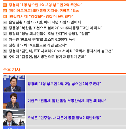
정청래 "1명 낳으면 1억, 2명 낳으면 2억 주겠다"
[미디어토마토] 李대통령 지지율, 귀국후 4%p↓
[한길리서치] "검찰보다 경찰 더 못믿겠다"
온열질환 사망자 21명, 이미 작년 사망자 넘어서
정동영 "북한을 조선으로 불러야" vs 李대통령 "고민 더 하라"
정청래 "영남 깨시민들이 호남 간다"에 송영길 "참담"
외국인 '반도체 투매'로 코스피 6,200대 폭삭
정청래 "2차 TV토론으로 게임 끝났다"
정청래 “김민석, ETF 사과해야" vs 서미화 "국회서 통과시켜 놓고선"
추미애 "김동연, 임시방편으로 경기 재정위기 은폐"
주요 기사
정청래 "1명 낳으면 1억, 2명 낳으면 2억 주겠다"
이언주 “전월세-집값 올릴 부동산세제 개편 왜 하나”
오세훈 "민주당, 나 때문에 공급 절벽? 적반하장"