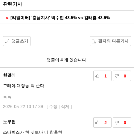
공
관련기사
유
[리얼미터] '충남지사' 박수현 43.5% vs 김태흠 43.9%
댓글쓰기
필자의 다른기사
댓
댓글이
4
개 있습니다.
글
한걸레
1
0
그래야 대장동 떡 준다
ㅋㅋ
2026-05-22 13:17:39 [
수정
|
삭제
]
노무현
2
0
스타벅스가 한 짓보다 더 참혹한