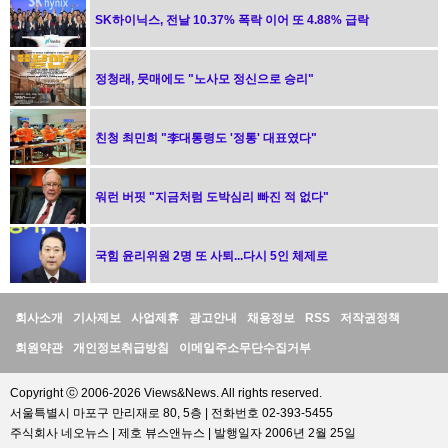
SK하이닉스, 전날 10.37% 폭락 이어 또 4.88% 급락
정청래, 뭇매에도 "노사모 정신으로 승리"
친청 최민희 "李대통령도 '정통' 대표였다"
워런 버핏 "지금처럼 도박심리 빠진 적 없다"
국힘 윤리위원 2명 또 사퇴...다시 5인 체제로
정
회사소개
기사제보
사업제휴
광고안내
채용정보
RSS
저작권정책
보
회원약관
개인정보취급방침
이메일주소무단수집거부
Copyright ⓒ 2006-2026 Views&News. All rights reserved.
서울특별시 마포구 만리재로 80, 5층 | 전화번호 02-393-5455
주식회사 네오뉴스 | 제호 뷰스앤뉴스 | 발행일자 2006년 2월 25일