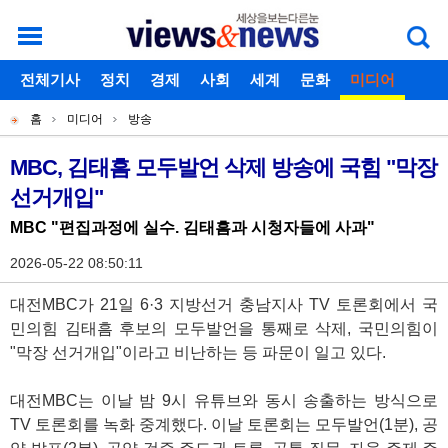
로그인
전체기사
회원가입
정치
경제
아이디찾기
사회
세계
비밀번호찾기
문화
미디어
개
주
스포츠
칼럼
독자게시판
홈
미디어
방송
별
메
현
메
뉴
재
MBC, 김태흠 모두발언 삭제 방송에 국힘 "막장
기
뉴
선거개입"
위
사
치
MBC "편집과정에 실수. 김태흠과 시청자들에 사과"
본
2026-05-22 08:50:11
문
대전MBC가 21일 6·3 지방선거 충남지사 TV 토론회에서 국
민의힘 김태흠 후보의 모두발언을 통째로 삭제, 국민의힘이
"막장 선거개입"이라고 비난하는 등 파문이 일고 있다.
대전MBC는 이날 밤 9시 유튜브와 동시 송출하는 방식으로
TV 토론회를 녹화 중계했다. 이날 토론회는 모두발언(1분), 공