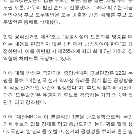
약 발표(2분), 공약 검증 주도권 토론, 공통 질문, 자율 주제 주
도권 토론, 마무리 발언 순으로 진행됐다. 그러나 박수현 더불
어민주당 후보 모두발언은 모두 송출한 반면, 김태훈 후보 모
두발언은 통째로 삭제했다.
현행 공직선거법 제82조는 “방송시설이 토론회를 방송할 때
에는 내용을 편집하지 않은 상태에서 방송하여야 한다”고 규
정하면서, 이를 위반할 시 제255조에 따라 최대 7년 이하의 징
역형에 처하도록 규정하고 있다.
이에 대해 박성훈 국민의힘 중앙선대위 공보단장은 22일 논
평을 통해 "대한민국 선거 역사상 유례를 찾기 힘든 공영방송
의 막장 선거개입 사건이 발생했다"며 "후보의 철학과 비전이
담긴 ‘모두발언’은 유권자가 후보를 검증하는 가장 엄숙한 첫
단추"라고 강조했다.
이어 "대전MBC는 이 본질적인 1분을 난도질함으로써, 국민
의힘 후보의 입을 강제로 막고 충남도민의 눈과 귀를 멀게 했
다. 국민의 알 권리를 짓밟고, 선거의 공정성을 뿌리째 흔든 명