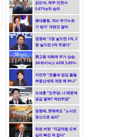
김민석, 제주·인천서
5.67%p차 승리
李대통령, 'ISA·주가누르
기 방지' 개편안 질타
정청래 "1명 낳으면 1억, 2
명 낳으면 2억 주겠다"
美고용 악화에 주가 상승,
SK하이닉스 ADR 3.85%↓
이언주 “전월세-집값 올릴
부동산세제 개편 왜 하나”
오세훈 "민주당, 나 때문에
공급 절벽? 적반하장"
정청래, 뭇매에도 "노사모
정신으로 승리"
워런 버핏 "지금처럼 도박
심리 빠진 적 없다"