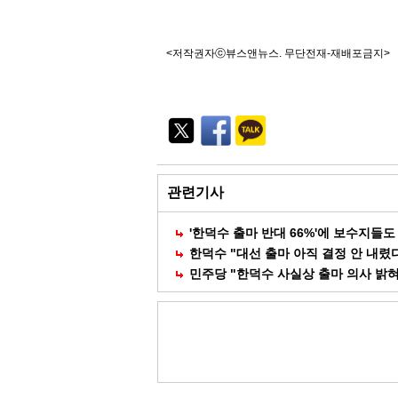
<저작권자ⓒ뷰스앤뉴스. 무단전재-재배포금지>
기
능
외
부
공
유
관련기사
'한덕수 출마 반대 66%'에 보수지들도
한덕수 "대선 출마 아직 결정 안 내렸
민주당 "한덕수 사실상 출마 의사 밝혀