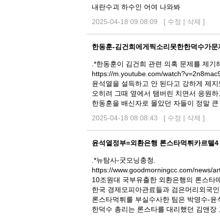
내란수괴 하수인 어여 나와봐
2025-04-18 09:08:09 [
수정
|
삭제
]
한동훈-김건희에게찍소리못한한덕수가문
.*한동훈이 김건희 관련 의혹 문제를 제기
https://m.youtube.com/watch?v=2n8mac
윤석열을 설득하고 안 된다고 강하게 제
오히려 그때 옆에서 탬버린 치면서 응원
한동훈을 배신자로 몰았던 자들이 정말 큰
2025-04-18 08:08:43 [
수정
|
삭제
]
윤석열정부=외환은행 론스타먹튀카르텔4
.*뉴탐사-굿모닝충청.
https://www.goodmorningcc.com/news/ar
10조원대 국부유출한 외환은행의 론스타
한국 경제모피아관료들과 검은머리외국인
론스타먹튀를 부실수사한 팀은 박영수-윤
한덕수 총리는 론스타를 대리했던 김앤장