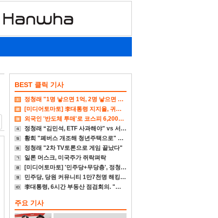
BEST 클릭 기사
정청래 "1명 낳으면 1억, 2명 낳으면 2억 주겠다"
[미디어토마토] 李대통령 지지율, 귀국후 4%p↓
외국인 '반도체 투매'로 코스피 6,200대 폭삭
정청래 “김민석, ETF 사과해야" vs 서미화 "국회서 통과시켜 놓고선"
황희 "폐버스 개조해 청년주택으로" vs 국힘 "본인부터 입주하라"
정청래 "2차 TV토론으로 게임 끝났다"
일론 머스크, 미국주가 쥐락펴락
[미디어토마토] '민주당+무당층', 정청래-김민석 0.1%p차 초접전
민주당, 당원 커뮤니티 1만7천명 해킹 당해. 1년동안 몰라
李대통령, 6시간 부동산 점검회의. "전폭적 공급 확대"
주요 기사