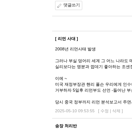
댓글쓰기
댓
글
[ 리먼 사대 ]
2008년 리먼사태 발생
그러나 부실 덩어리 세계 그 어느 나라도 
실리보다는 명분과 껍데기 좋아하는 조센
이에 ~
미국 재정부장관 핸리 폴슨 우리에게 인수
거부하자 5일후 리먼부도 선언 -들어난 부실
당시 중국 정부까지 리먼 분석보고서 주면
2025-05-10 09:53:55 [
수정
|
삭제
]
송장 처리반