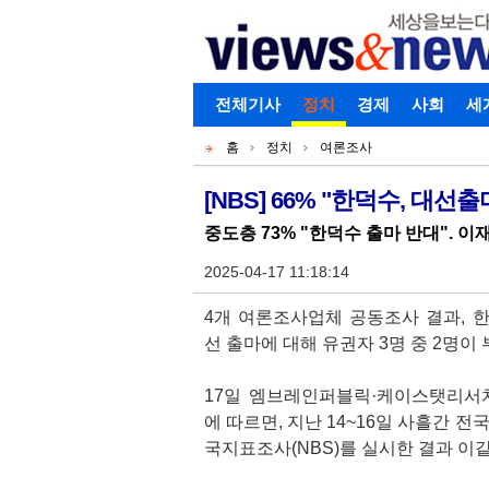
로그인
전체기사
회원가입
정치
경제
아이디찾기
사회
세
개
주
홈
정치
여론조사
별
메
현
메
뉴
재
[NBS] 66% "한덕수, 대
기
뉴
위
중도층 73% "한덕수 출마 반대". 이
사
치
본
2025-04-17 11:18:14
문
4개 여론조사업체 공동조사 결과, 
선 출마에 대해 유권자 3명 중 2명이
17일 엠브레인퍼블릭·케이스탯리서
에 따르면, 지난 14~16일 사흘간 전
국지표조사(NBS)를 실시한 결과 이