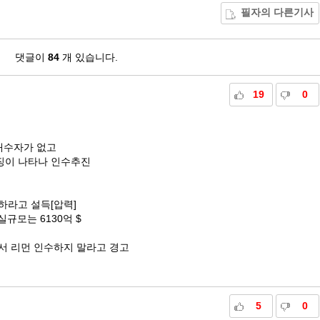
필자의 다른기사
댓글이
84
개 있습니다.
19
0
매수자가 없고
징이 나타나 인수추진
하라고 설득[압력]
규모는 6130억 $
서 리먼 인수하지 말라고 경고
5
0