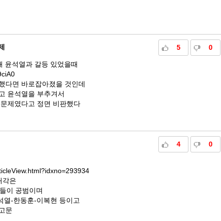
제
5
0
해 윤석열과 갈등 있었을때
9ciA0
지했다면 바로잡아졌을 것인데
하고 윤석열을 부추겨서
 문제였다고 정면 비판했다
4
0
ticleView.html?idxno=293934
매각은
들이 공범이며
석열-한동훈-이복현 등이고
 고문