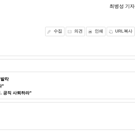
최병성 기자
수집
의견
인쇄
URL복사
 발칵
다"
. 공직 사퇴하라"