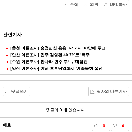
수집
의견
URL복사
기
능
외
부
공
관련기사
유
[충청 여론조사] 충청민심 흉흉, 62.7% "야당에 투표"
[안산 여론조사] 민주 김영환 40.7%로 '독주'
[수원 여론조사] 한나라-민주 후보, '대접전'
[양산 여론조사] 야권 후보단일화시 '예측불허 접전'
댓글쓰기
필자의 다른기사
댓
댓글이
9
개 있습니다.
글
에효
0
0