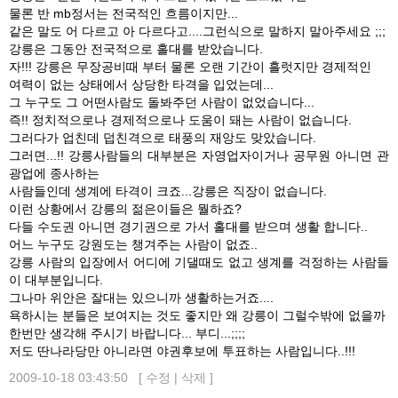
물론 반 mb정서는 전국적인 흐름이지만...
같은 말도 어 다르고 아 다르다고....그런식으로 말하지 말아주세요 ;;;
강릉은 그동안 전국적으로 홀대를 받았습니다.
자!!! 강릉은 무장공비때 부터 물론 오랜 기간이 흘럿지만 경제적인
여력이 없는 상태에서 상당한 타격을 입었는데...
그 누구도 그 어떤사람도 돌봐주던 사람이 없었습니다...
즉!! 정치적으로나 경제적으로나 도움이 돼는 사람이 없습니다.
그러다가 업친데 덥친격으로 태풍의 재앙도 맞았습니다.
그러면...!! 강릉사람들의 대부분은 자영업자이거나 공무원 아니면 관
광업에 종사하는
사람들인데 생계에 타격이 크죠...강릉은 직장이 없습니다.
이런 상황에서 강릉의 젊은이들은 뭘하죠?
다들 수도권 아니면 경기권으로 가서 홀대를 받으며 생활 합니다..
어느 누구도 강원도는 챙겨주는 사람이 없죠..
강릉 사람의 입장에서 어디에 기댈때도 없고 생계를 걱정하는 사람들
이 대부분입니다.
그나마 위안은 잘대는 있으니까 생활하는거죠....
욕하시는 분들은 보여지는 것도 좋지만 왜 강릉이 그럴수밖에 없을까
한번만 생각해 주시기 바랍니다... 부디...;;;;
저도 딴나라당만 아니라면 야권후보에 투표하는 사람입니다..!!!
2009-10-18 03:43:50 [
수정
|
삭제
]