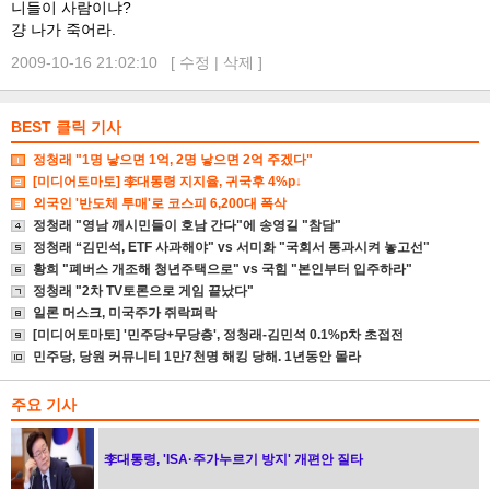
니들이 사람이냐?
걍 나가 죽어라.
2009-10-16 21:02:10 [
수정
|
삭제
]
BEST 클릭 기사
정청래 "1명 낳으면 1억, 2명 낳으면 2억 주겠다"
[미디어토마토] 李대통령 지지율, 귀국후 4%p↓
외국인 '반도체 투매'로 코스피 6,200대 폭삭
정청래 "영남 깨시민들이 호남 간다"에 송영길 "참담"
정청래 “김민석, ETF 사과해야" vs 서미화 "국회서 통과시켜 놓고선"
황희 "폐버스 개조해 청년주택으로" vs 국힘 "본인부터 입주하라"
정청래 "2차 TV토론으로 게임 끝났다"
일론 머스크, 미국주가 쥐락펴락
[미디어토마토] '민주당+무당층', 정청래-김민석 0.1%p차 초접전
민주당, 당원 커뮤니티 1만7천명 해킹 당해. 1년동안 몰라
주요 기사
李대통령, 'ISA·주가누르기 방지' 개편안 질타