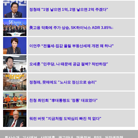
정청래 "1명 낳으면 1억, 2명 낳으면 2억 주겠다"
美고용 악화에 주가 상승, SK하이닉스 ADR 3.85%↓
이언주 “전월세-집값 올릴 부동산세제 개편 왜 하나”
오세훈 "민주당, 나 때문에 공급 절벽? 적반하장"
정청래, 뭇매에도 "노사모 정신으로 승리"
친청 최민희 "李대통령도 '정통' 대표였다"
워런 버핏 "지금처럼 도박심리 빠진 적 없다"
회사소개
기사제보
사업제휴
광고안내
채용정보
RSS
저작권정책