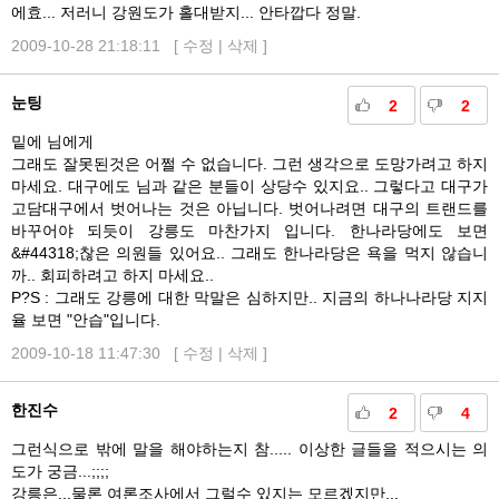
에효... 저러니 강원도가 홀대받지... 안타깝다 정말.
2009-10-28 21:18:11 [
수정
|
삭제
]
눈팅
2
2
밑에 님에게
그래도 잘못된것은 어쩔 수 없습니다. 그런 생각으로 도망가려고 하지
마세요. 대구에도 님과 같은 분들이 상당수 있지요.. 그렇다고 대구가
고담대구에서 벗어나는 것은 아닙니다. 벗어나려면 대구의 트랜드를
바꾸어야 되듯이 강릉도 마찬가지 입니다. 한나라당에도 보면
&#44318;찮은 의원들 있어요.. 그래도 한나라당은 욕을 먹지 않습니
까.. 회피하려고 하지 마세요..
P?S : 그래도 강릉에 대한 막말은 심하지만.. 지금의 하나나라당 지지
율 보면 "안습"입니다.
2009-10-18 11:47:30 [
수정
|
삭제
]
한진수
2
4
그런식으로 밖에 말을 해야하는지 참..... 이상한 글들을 적으시는 의
도가 궁금...;;;;
강릉은...물론 여론조사에서 그럴수 있지는 모르겠지만...