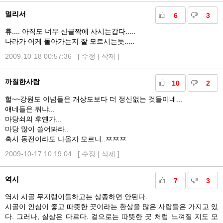
멀리서
6
3
휴.... 아직도 너무 산골짝에 사시는갑다.....
나라가 어케 돌아가는지 잘 모르시는듯.....
2009-10-18 00:57:36 [
수정
|
삭제
]
까칠한사람
10
2
헐~~강원도 이넘들은 개상도보다 더 정신없는 것들이네...
얘네들은 뭐냐...
마당쇠의 후옌가...
마당 많이 쓸어봐라..
혹시 동전이라도 나올지 모르니..ㅉㅉㅉ
2009-10-17 10:19:04 [
수정
|
삭제
]
역시
7
3
역시 시골 무지랭이들하고는 상종하면 안된다.
시골이 인심이 좋고 따뜻한 곳이라는 환상을 많은 사람들은 가지고 있
다. 그러나, 실상은 다르다. 겉으로는 따뜻한 곳 처럼 느껴질 지도 모