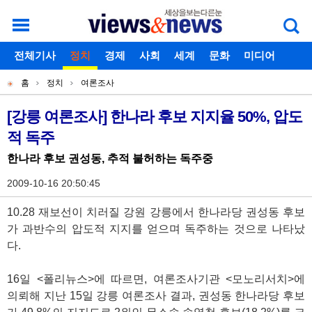
로그인
전체기사
회원가입
정치
경제
아이디찾기
사회
세계
비밀번호찾기
문화
미디어
개
주
스포츠
칼럼
독자게시판
홈
정치
여론조사
별
메
현
메
뉴
재
[강릉 여론조사] 한나라 후보 지지율 50%, 압도
기
뉴
적 독주
위
사
치
한나라 후보 권성동, 추적 불허하는 독주중
본
2009-10-16 20:50:45
문
10.28 재보선이 치러질 강원 강릉에서 한나라당 권성동 후보
가 과반수의 압도적 지지를 얻으며 독주하는 것으로 나타났
다.
16일 <폴리뉴스>에 따르면, 여론조사기관 <모노리서치>에
의뢰해 지난 15일 강릉 여론조사 결과, 권성동 한나라당 후보