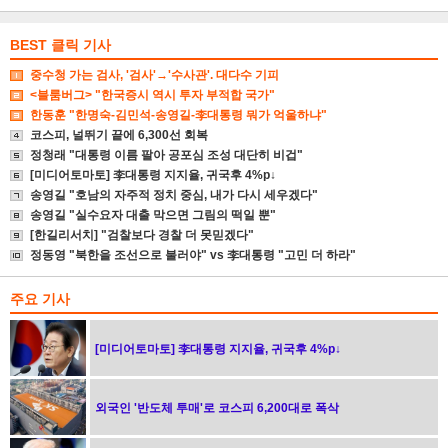
BEST 클릭 기사
중수청 가는 검사, '검사'→'수사관'. 대다수 기피
<블룸버그> "한국증시 역시 투자 부적합 국가"
한동훈 "한명숙-김민석-송영길-李대통령 뭐가 억울하냐"
코스피, 널뛰기 끝에 6,300선 회복
정청래 "대통령 이름 팔아 공포심 조성 대단히 비겁"
[미디어토마토] 李대통령 지지율, 귀국후 4%p↓
송영길 "호남의 자주적 정치 중심, 내가 다시 세우겠다"
송영길 "실수요자 대출 막으면 그림의 떡일 뿐"
[한길리서치] "검찰보다 경찰 더 못믿겠다"
정동영 "북한을 조선으로 불러야" vs 李대통령 "고민 더 하라"
주요 기사
[미디어토마토] 李대통령 지지율, 귀국후 4%p↓
외국인 '반도체 투매'로 코스피 6,200대로 폭삭