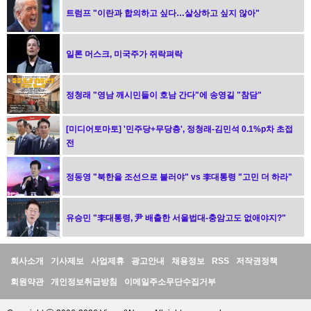
트럼프 "이란과 합의하고 싶다…살상하고 싶지 않아"
일론 머스크, 미국주가 쥐락펴락
정청래 "영남 깨시민들이 호남 간다"에 송영길 "참담"
[미디어토마토] '민주당+무당층', 정청래-김민석 0.1%p차 초접
전
정동영 "북한을 조선으로 불러야" vs 李대통령 "고민 더 하라"
유승민 "李대통령, 尹 배출한 서울법대-충암고도 없애야지?"
정
회사소개
기사제보
사업제휴
광고안내
채용정보
RSS
저작권정책
보
회원약관
개인정보취급방침
이메일주소무단수집거부