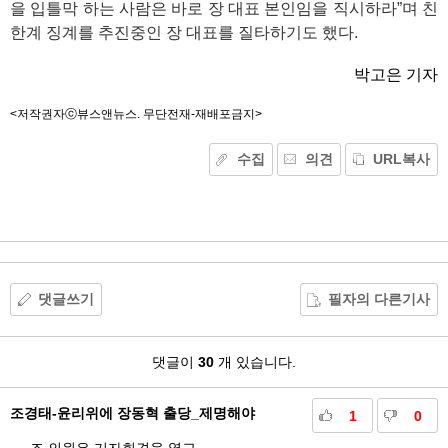
을 입틀막 하는 사람은 바로 장 대표 본인임을 직시하라”며 친
한계 징계를 추진중인 장 대표를 질타하기도 했다.
박고은 기자
<저작권자ⓒ뷰스앤뉴스. 무단전재-재배포금지>
수집
의견
URL복사
기
능
외
부
공
유
댓글쓰기
필자의 다른기사
댓
댓글이
30
개 있습니다.
글
조경태-윤리위에 장동혁 출당_제명해야
1
0