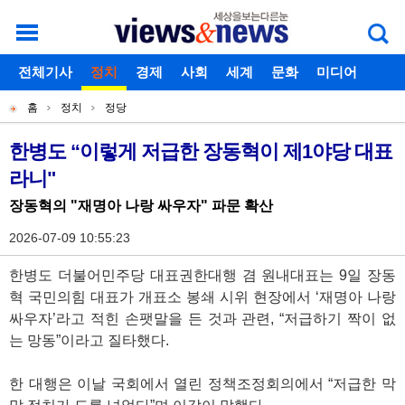
로그인
전체기사
회원가입
정치
경제
아이디찾기
사회
세계
비밀번호찾기
문화
미디어
개
주
스포츠
칼럼
독자게시판
홈
정치
정당
별
메
현
메
뉴
재
한병도 “이렇게 저급한 장동혁이 제1야당 대표
기
뉴
라니"
위
사
치
장동혁의 "재명아 나랑 싸우자" 파문 확산
본
2026-07-09 10:55:23
문
한병도 더불어민주당 대표권한대행 겸 원내대표는 9일 장동
혁 국민의힘 대표가 개표소 봉쇄 시위 현장에서 ‘재명아 나랑
싸우자’라고 적힌 손팻말을 든 것과 관련, “저급하기 짝이 없
는 망동”이라고 질타했다.
한 대행은 이날 국회에서 열린 정책조정회의에서 “저급한 막