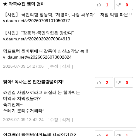
★ 막국수집 뺑덕 엄마
1
0
【사진】 국민의힘 장동혁, “재명아, 나랑 싸우자”... 저질 막말 파문 !!
v.daum.net/v/20260709101050377
【사진】 “장동혁-국민의힘은 망한다”
v.daum.net/v/20260202070904913
덤프트럭 뒷바퀴에 대갈통이 산산조각날 놈 !!
v .daum.net/v/20260526073802824
2026-07-09 14:27:06 [
수정
|
삭제
]
맞아! 독사눈은 인간불량품이지!
2
0
죠런걸 사람새끼라고 퍼질러 논 할마씨는
미역국 쳐먹었을까?
죽기전에~
쓰레기 분리수거해라!
2026-07-09 13:42:24 [
수정
|
삭제
]
안규백이 탈영병이라는데 사실인가요?