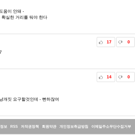
도움이 안돼 -
 확실한 거리를 둬야 한다
17
0
7
14
0
냥개짓 요구할것인데 - 뻔하잖여
정보
RSS
저작권정책
회원약관
개인정보취급방침
이메일주소무단수집거부