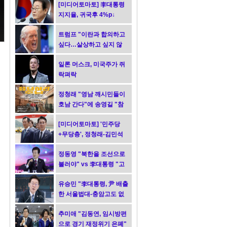
[미디어토마토] 李대통령
지지율, 귀국후 4%p↓
트럼프 "이란과 합의하고
싶다…살상하고 싶지 않
아"
일론 머스크, 미국주가 쥐
락펴락
정청래 "영남 깨시민들이
호남 간다"에 송영길 "참
담"
[미디어토마토] '민주당
+무당층', 정청래-김민석
0.1%p차 초접전
정동영 "북한을 조선으로
불러야" vs 李대통령 "고
민 더 하라"
유승민 "李대통령, 尹 배출
한 서울법대-충암고도 없
애야지?"
추미애 "김동연, 임시방편
으로 경기 재정위기 은폐"