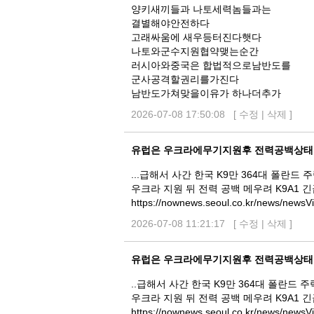
양키새끼들과 나토세력놈들과는
결별해야안전하다
고래싸움에 새우등터진다햇다
나토와군수지원협약맺는순간
러시아와중국은 합법적으로남반도를
군사공격할권리를가진다
남반도가쳐맞을이유가 하나더추가
2026-07-08 17:50:08 [
수정
|
삭제
]
유럽은 우크라에무기지원후 전력공백상태
...급해서 사간 한국 K9만 364대 폴란드 
우크라 지원 뒤 전력 공백 메우려 K9A1 
https://nownews.seoul.co.kr/news/new
2026-07-08 11:21:17 [
수정
|
삭제
]
유럽은 우크라에무기지원후 전력공백상태
..급해서 사간 한국 K9만 364대 폴란드 
우크라 지원 뒤 전력 공백 메우려 K9A1 
https://nownews.seoul.co.kr/news/new