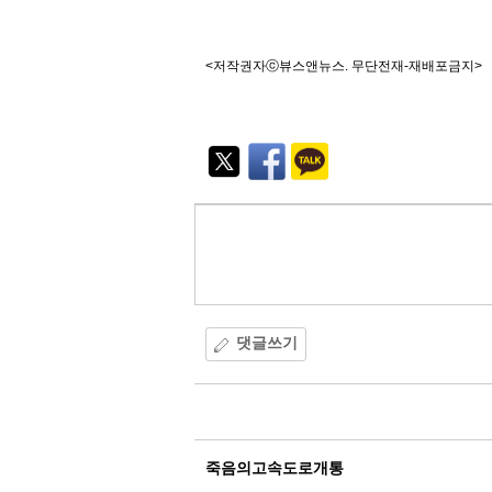
<저작권자ⓒ뷰스앤뉴스. 무단전재-재배포금지>
기
능
외
부
공
유
댓글쓰기
댓
글
죽음의고속도로개통