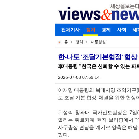
로그인
전체기사
회원가입
정치
경제
아이디찾기
사회
세
개
주
홈
정치
대통령실
별
메
현
메
뉴
재
한-나토 '조달기본협정' 협상 
기
뉴
위
李대통령 "한국은 신뢰할 수 있는 파트
사
치
본
2026-07-08 07:59:14
문
이재명 대통령의 북대서양 조약기구(NA
토 조달 기본 협정' 체결을 위한 협상
위성락 청와대 국가안보실장은 7일
열리는 튀르키예 현지 브리핑에서 "
사무총장 면담을 계기로 양측은 해당 
혔다.