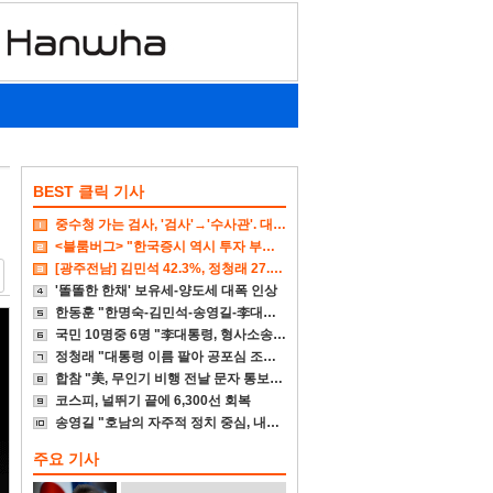
BEST 클릭 기사
중수청 가는 검사, '검사'→'수사관'. 대다수 기피
<블룸버그> "한국증시 역시 투자 부적합 국가"
[광주전남] 김민석 42.3%, 정청래 27.7%, 송영길 13.8%
'똘똘한 한채' 보유세-양도세 대폭 인상
한동훈 "한명숙-김민석-송영길-李대통령 뭐가 억울하냐"
국민 10명중 6명 "李대통령, 형사소송법 거부권 행사해야"
정청래 "대통령 이름 팔아 공포심 조성 대단히 비겁"
합참 "美, 무인기 비행 전날 문자 통보…우리 실무자가 보고 누락"
코스피, 널뛰기 끝에 6,300선 회복
송영길 "호남의 자주적 정치 중심, 내가 다시 세우겠다"
주요 기사