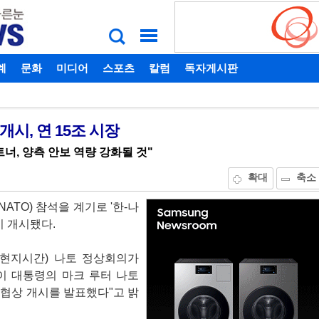
계
비밀번호찾기
문화
미디어
스포츠
칼럼
독자게시판
개시, 연 15조 시장
너, 양측 안보 역량 강화될 것"
확대
축소
TO) 참석을 계기로 '한-나
이 개시됐다.
(현지시간) 나토 정상회의가
이 대통령의 마크 루터 나토
협상 개시를 발표했다"고 밝