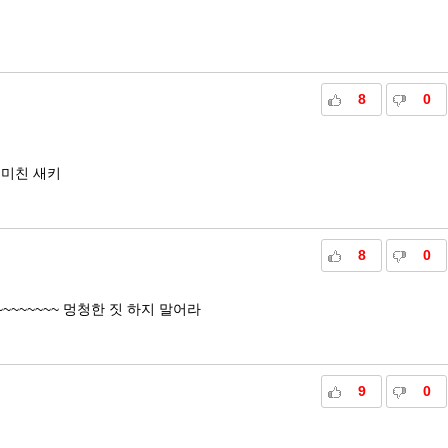
8
0
 미친 새키
8
0
~~~~~~~ 멍청한 짓 하지 말어라
9
0