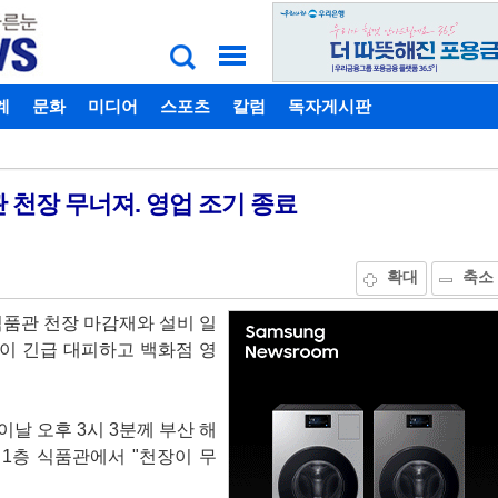
계
비밀번호찾기
문화
미디어
스포츠
칼럼
독자게시판
 천장 무너져. 영업 조기 종료
확대
축소
식품관 천장 마감재와 설비 일
명이 긴급 대피하고 백화점 영
날 오후 3시 3분께 부산 해
1층 식품관에서 "천장이 무