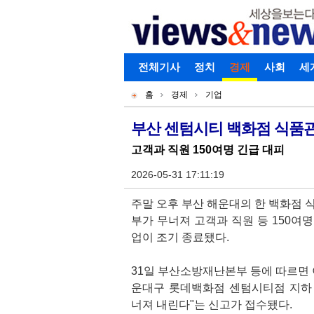
로그인
전체기사
회원가입
정치
경제
아이디찾기
사회
세
개
주
홈
경제
기업
별
메
현
메
뉴
재
부산 센텀시티 백화점 식품관
기
뉴
위
고객과 직원 150여명 긴급 대피
사
치
본
2026-05-31 17:11:19
문
주말 오후 부산 해운대의 한 백화점 
부가 무너져 고객과 직원 등 150여
업이 조기 종료됐다.
31일 부산소방재난본부 등에 따르면 이
운대구 롯데백화점 센텀시티점 지하 
너져 내린다"는 신고가 접수됐다.