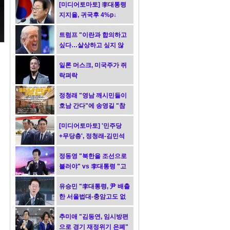
[미디어토마토] 李대통령
지지율, 귀국후 4%p↓
트럼프 "이란과 합의하고
싶다…살상하고 싶지 않
아"
일론 머스크, 미국주가 쥐
락펴락
정청래 "영남 깨시민들이
호남 간다"에 송영길 "참
담"
[미디어토마토] '민주당
+무당층', 정청래-김민석
0.1%p차 초접전
정동영 "북한을 조선으로
불러야" vs 李대통령 "고
민 더 하라"
유승민 "李대통령, 尹 배출
한 서울법대-충암고도 없
애야지?"
추미애 "김동연, 임시방편
으로 경기 재정위기 은폐"