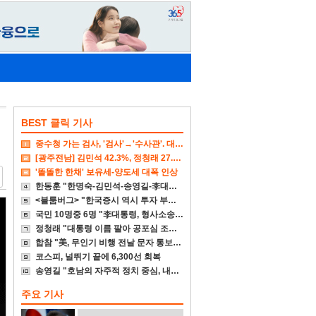
BEST 클릭 기사
중수청 가는 검사, '검사'→'수사관'. 대다수 기피
[광주전남] 김민석 42.3%, 정청래 27.7%, 송영길 13.8%
'똘똘한 한채' 보유세-양도세 대폭 인상
한동훈 "한명숙-김민석-송영길-李대통령 뭐가 억울하냐"
<블룸버그> "한국증시 역시 투자 부적합 국가"
국민 10명중 6명 "李대통령, 형사소송법 거부권 행사해야"
정청래 "대통령 이름 팔아 공포심 조성 대단히 비겁"
합참 "美, 무인기 비행 전날 문자 통보…우리 실무자가 보고 누락"
코스피, 널뛰기 끝에 6,300선 회복
송영길 "호남의 자주적 정치 중심, 내가 다시 세우겠다"
주요 기사