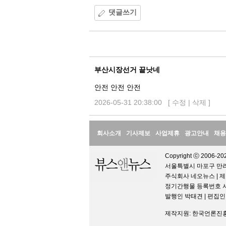
댓글쓰기
댓
글
부산시장선거 끝낫네
안전 안전 안전
2026-05-31 20:38:00 [
수정
|
삭제
]
정
회사소개
기사제보
사업제휴
광고안내
채용
보
Copyright ⓒ 2006-202
서울특별시 마포구 만리재로
주식회사 네오뉴스 | 제
정기간행물 등록번호 서울아
발행인 박태견 | 편집
제작지원: 한국언론진