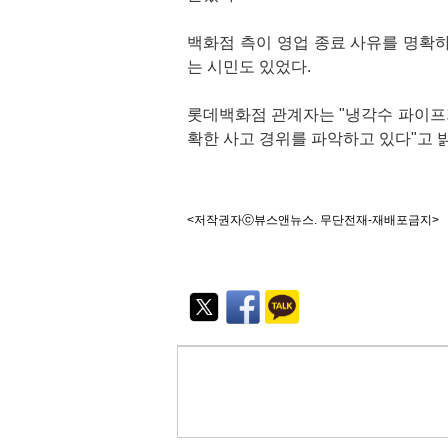
백화점 측이 영업 종료 사유를 명확
는 시민도 있었다.
롯데백화점 관계자는 "냉각수 파이프가
확한 사고 경위를 파악하고 있다"고 
<저작권자ⓒ뷰스앤뉴스. 무단전재-재배포금지>
기
능
외
부
공
유