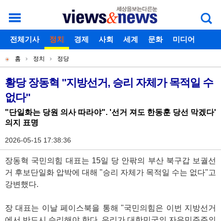
로그인
전체기사
회원가입
정치
경제
아이디찾기
사회
세계
비밀번호찾기
문화
미디어
개
주
스포츠
칼럼
독자게시판
홈
정치
정당
별
메
현
메
뉴
재
황당 장동혁 "지방선거, 승리 자체가 목적일 수
기
뉴
없다"
위
사
치
"단일화는 당원 의사 따라야". '선거 져도 한동훈 당선 막겠다'
본
의지 표명
문
2026-05-15 17:38:36
장동혁 국민의힘 대표는 15일 당 안팎의 부산 북구갑 보궐선
거 후보단일화 압박에 대해 "승리 자체가 목적일 수는 없다"고
강변했다.
장 대표는 이날 페이스북을 통해 "국민의힘은 이번 지방선거
에서 반드시 승리해야 한다. 우리가 대한민국의 자유민주주의