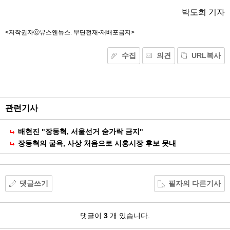
박도희 기자
<저작권자ⓒ뷰스앤뉴스. 무단전재-재배포금지>
수집
의견
URL복사
기
능
외
부
공
관련기사
유
배현진 "장동혁, 서울선거 숟가락 금지"
장동혁의 굴욕, 사상 처음으로 시흥시장 후보 못내
댓글쓰기
필자의 다른기사
댓
댓글이
3
개 있습니다.
글