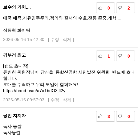
보수의 가치....
0
2
애국 애족,자유민주주의,정의와 질서의 수호,전통 존중,개혁.....
장동혁 화이팅
2026-05-16 15:42:30 [
수정
|
삭제
]
김부겸 최고
1
0
[밴드 초대장]
류병찬 위원장님이 당신을 '통합신공항 시민발전 위원회' 밴드에 초대
합니다.
초대를 수락하고 우리 모임에 함께해요!
https://band.us/n/a7a1bdO3jfl2y
2026-05-16 09:57:03 [
수정
|
삭제
]
궁민 지지자
3
0
독사 눙깔
독사눙깔