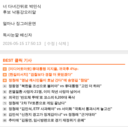
너 다녀간뒤로 박민식
후보 낙동강오리알
얼마나 징그러운면
독사눈깔 배신자
2026-05-15 17:50:13 [
수정
|
삭제
]
BEST 클릭 기사
[미디어토마토] 李대통령 지지율, 귀국후 4%p↓
[한길리서치] "검찰보다 경찰 더 못믿겠다"
정청래 "영남 깨시민들이 호남 간다"에 송영길 "참담"
정동영 "북한을 조선으로 불러야" vs 李대통령 "고민 더 하라"
온열질환 사망자 21명, 이미 작년 사망자 넘어서
외국인 '반도체 투매'로 코스피 6,200대 폭삭
정청래 "2차 TV토론으로 게임 끝났다"
정청래 “김민석, ETF 사과해야" vs 서미화 "국회서 통과시켜 놓고선"
김민석 “신천지 경고가 징계감이냐” vs 정청래 "근거대라"
추미애 "김동연, 임시방편으로 경기 재정위기 은폐"