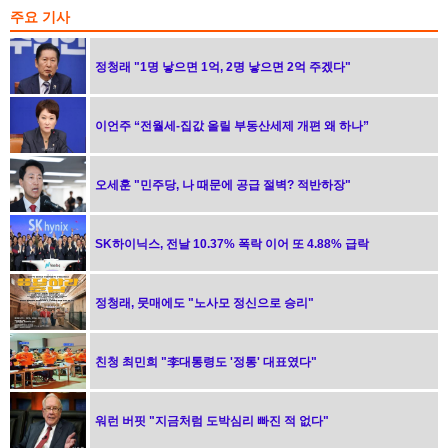
주요 기사
정청래 "1명 낳으면 1억, 2명 낳으면 2억 주겠다"
이언주 “전월세-집값 올릴 부동산세제 개편 왜 하나”
오세훈 "민주당, 나 때문에 공급 절벽? 적반하장"
SK하이닉스, 전날 10.37% 폭락 이어 또 4.88% 급락
정청래, 뭇매에도 "노사모 정신으로 승리"
친청 최민희 "李대통령도 '정통' 대표였다"
워런 버핏 "지금처럼 도박심리 빠진 적 없다"