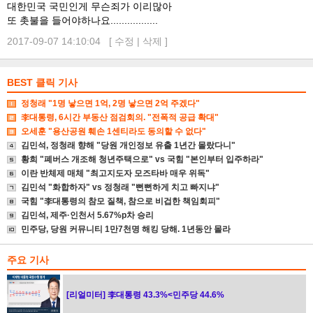
대한민국 국민인게 무슨죄가 이리많아
또 촛불을 들어야하나요.................
2017-09-07 14:10:04 [
수정
|
삭제
]
BEST 클릭 기사
정청래 "1명 낳으면 1억, 2명 낳으면 2억 주겠다"
李대통령, 6시간 부동산 점검회의. "전폭적 공급 확대"
오세훈 "용산공원 훼손 1센티라도 동의할 수 없다"
김민석, 정청래 향해 "당원 개인정보 유출 1년간 몰랐다니"
황희 "폐버스 개조해 청년주택으로" vs 국힘 "본인부터 입주하라"
이란 반체제 매체 "최고지도자 모즈타바 매우 위독"
김민석 "화합하자" vs 정청래 "뻔뻔하게 치고 빠지냐"
국힘 "李대통령의 참모 질책, 참으로 비겁한 책임회피"
김민석, 제주·인천서 5.67%p차 승리
민주당, 당원 커뮤니티 1만7천명 해킹 당해. 1년동안 몰라
주요 기사
[리얼미터] 李대통령 43.3%<민주당 44.6%