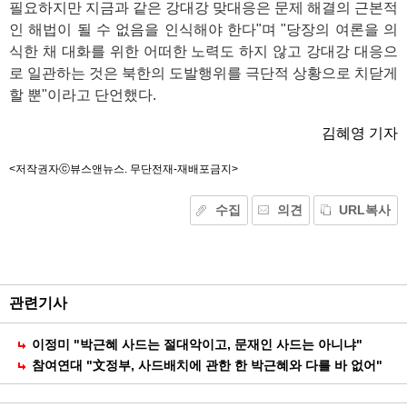
필요하지만 지금과 같은 강대강 맞대응은 문제 해결의 근본적
인 해법이 될 수 없음을 인식해야 한다"며 "당장의 여론을 의
식한 채 대화를 위한 어떠한 노력도 하지 않고 강대강 대응으
로 일관하는 것은 북한의 도발행위를 극단적 상황으로 치닫게
할 뿐"이라고 단언했다.
김혜영 기자
<저작권자ⓒ뷰스앤뉴스. 무단전재-재배포금지>
수집
의견
URL복사
기
능
외
부
공
관련기사
유
이정미 "박근혜 사드는 절대악이고, 문재인 사드는 아니냐"
참여연대 "文정부, 사드배치에 관한 한 박근혜와 다를 바 없어"