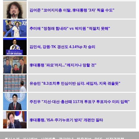
김어준 "코어지지층 이탈, 李대통령 '3자' 찍을 수도"
추미애 "정청래 힘내라" vs 박지원 "적절치 못해"
김민석, 강원·TK 경선도 4.14%p 차 승리
李대통령 '파묘'까지..."깨지거나 망할 것"
유승민 "8.3조치후 민심이반 심각. 세입자, 지옥 겪을듯"
주진우 "지선·대선·총선때 117개 투표구 투표자수 미리 입력"
李대통령, 'ISA·주가누르기 방지' 개편안 질타