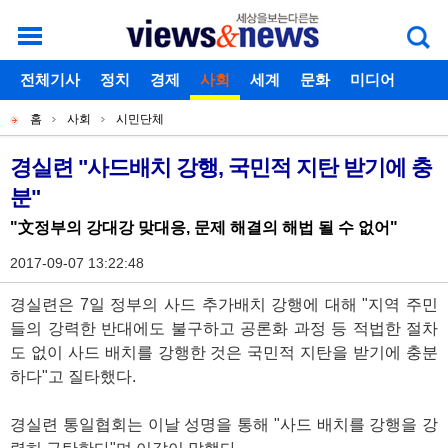
로그인
전체기사
회원가입
정치
경제
아이디찾기
사회
세계
비밀번호찾기
문화
미디어
개
주
스포츠
칼럼
홈
사회
시민단체
별
메
현
독자게시판
메
뉴
재
경실련 "사드배치 강행, 국민적 지탄 받기에 충
기
뉴
분"
위
사
치
"文정부의 강대강 맞대응, 문제 해결의 해법 될 수 없어"
본
2017-09-07 13:22:48
문
경실련은 7일 정부의 사드 추가배치 강행에 대해 "지역 주민
들의 강력한 반대에도 불구하고 공론화 과정 등 적법한 절차
도 없이 사드 배치를 강행한 것은 국민적 지탄을 받기에 충분
하다"고 질타했다.
경실련 통일협회는 이날 성명을 통해 "사드 배치를 강행을 강