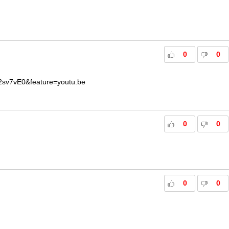
0
0
2sv7vE0&feature=youtu.be
0
0
0
0