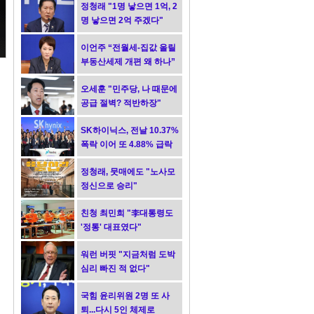
정청래 "1명 낳으면 1억, 2
명 낳으면 2억 주겠다"
이언주 “전월세-집값 올릴
부동산세제 개편 왜 하나”
오세훈 "민주당, 나 때문에
공급 절벽? 적반하장"
SK하이닉스, 전날 10.37%
폭락 이어 또 4.88% 급락
정청래, 뭇매에도 "노사모
정신으로 승리"
친청 최민희 "李대통령도
'정통' 대표였다"
워런 버핏 "지금처럼 도박
심리 빠진 적 없다"
국힘 윤리위원 2명 또 사
퇴...다시 5인 체제로