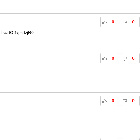
0
0
be/8QBvjH8zjR0
0
0
0
0