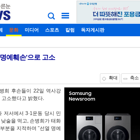
계
비밀번호찾기
문화
미디어
스포츠
칼럼
독자게시판
 명예훼손'으로 고소
확대
축소
병희 후손들이 22일 역사강
로 고소했다고 밝혔다.
 저서에서 3·1운동 당시 민
 낮술을 먹고, 손병희가 태화
부분을 지적하며 "선열 명예