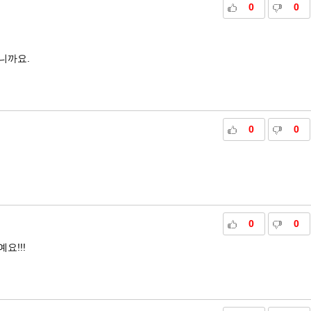
0
0
.
니까요.
0
0
0
0
요!!!