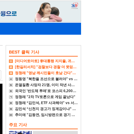
BEST 클릭 기사
[미디어토마토] 李대통령 지지율, 귀국후 4%p↓
[한길리서치] "검찰보다 경찰 더 못믿겠다"
정청래 "영남 깨시민들이 호남 간다"에 송영길 "참담"
정동영 "북한을 조선으로 불러야" vs 李대통령 "고민 더 하라"
온열질환 사망자 21명, 이미 작년 사망자 넘어서
외국인 '반도체 투매'로 코스피 6,200대 폭삭
정청래 "2차 TV토론으로 게임 끝났다"
정청래 “김민석, ETF 사과해야" vs 서미화 "국회서 통과시켜 놓고선"
김민석 “신천지 경고가 징계감이냐” vs 정청래 "근거대라"
추미애 "김동연, 임시방편으로 경기 재정위기 은폐"
주요 기사