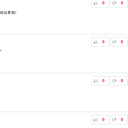
0
0
백퍼후회!
0
0
^
0
0
0
0