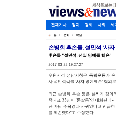
로그인
전체기사
회원가입
정치
경제
아이디찾기
사회
세
개
주
홈
문화
학술
별
메
현
메
뉴
재
손병희 후손들, 설민석 '사자
기
뉴
위
후손들 "설민석, 선열 명예를 훼손"
사
치
본
2017-03-22 19:27:27
문
수원지검 성남지청은 독립운동가 손
사 설민석씨를 '사자 명예훼손' 혐의
최근 손병희 후손 등은 설씨가 강의와
족대표 33인이 '룸살롱'인 태화관에서
관 마담 주옥경과 사귀었다고 언급한 
를 훼손했다"고 주장했다.