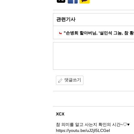
외
부
공
유
관련기사
"손병희 할아버님, '설민석 그놈, 참 황
댓글쓰기
댓
글
XCX
참 의미를 알고 사는지 확인의 시간~♡♥
https://youtu.be/uJ2jI5LCGeI