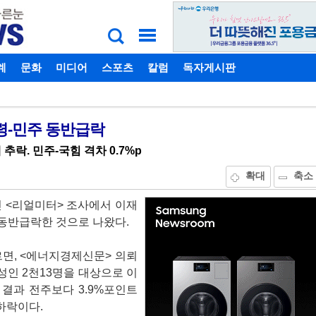
계
비밀번호찾기
문화
미디어
스포츠
칼럼
독자게시판
대통령-민주 동반급락
 추락. 민주-국힘 격차 0.7%p
확대
축소
인 <리얼미터> 조사에서 이재
동반급락한 것으로 나왔다.
면, <에너지경제신문> 의뢰
 성인 2천13명을 대상으로 이
결과 전주보다 3.9%포인트
 하락이다.