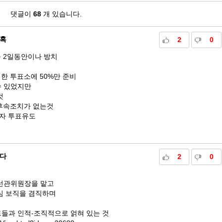
댓글이
68
개 있습니다.
혹
2
0
 2일동안이나 방치
한 투표소에 50%만 준비
수 있었지만
것
 후속조치가 없는것
자 투표유도
다
2
0
선관위원장을 맡고
심 보직을 겸직하며
들과 인적-조직적으로 얽혀 있는 것