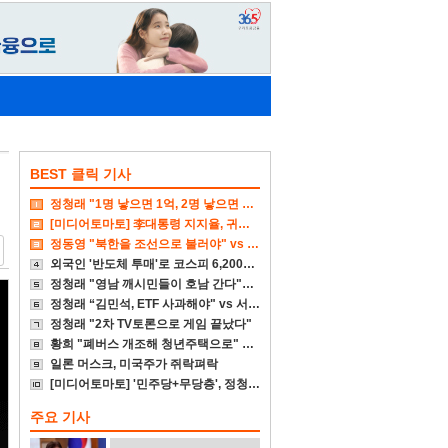
BEST 클릭 기사
정청래 "1명 낳으면 1억, 2명 낳으면 2억 주겠다"
[미디어토마토] 李대통령 지지율, 귀국후 4%p↓
정동영 "북한을 조선으로 불러야" vs 李대통령 "고민 더 하라"
외국인 '반도체 투매'로 코스피 6,200대 폭삭
정청래 "영남 깨시민들이 호남 간다"에 송영길 "참담"
정청래 “김민석, ETF 사과해야" vs 서미화 "국회서 통과시켜 놓고선"
정청래 "2차 TV토론으로 게임 끝났다"
황희 "폐버스 개조해 청년주택으로" vs 국힘 "본인부터 입주하라"
일론 머스크, 미국주가 쥐락펴락
[미디어토마토] '민주당+무당층', 정청래-김민석 0.1%p차 초접전
주요 기사