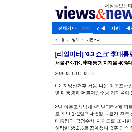
로그인
전체기사
회원가입
정치
경제
아이디찾기
사회
세
개
주
홈
정치
여론조사
별
메
현
메
뉴
재
[리얼미터] '6.3 쇼크' 李
기
뉴
위
서울-PK-TK, 李대통령 지지율 40%대
사
치
본
2026-06-08 08:00:13
문
6.3 지방선거후 처음 나온 여론조사
명 대통령과 더불어민주당 지지율이 
8일 여론조사업체 <리얼미터>에 따르
로 지난 1~2일과 4~5일 나흘간 전국
대통령의 국정수행 지지도를 조사한 
하락한 55.2%로 집계됐다. 3주 연속