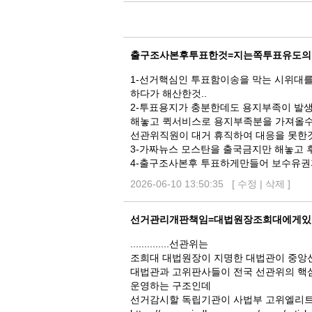
댓
글
출구조사본후투표한것=지는쪽투표유도의
1-선거핵심인 투표함이송을 막는 시위대를
하다가 해산한것..
2-투표용지가 충분한데도 용지부족이 발생
해놓고 퀵서비스로 용지부족분을 가져올
선관위직원이 대거 휴직하여 대응을 못한
3-가짜뉴스 모스탄을 출국금지만 해놓고
4-출구조사본후 투표하게만들어 보수유권
2026-06-10 13:50:35 [
수정
|
삭제
]
선거관리개판책임=대법원장조희대에게있
..............선관위는
조희대 대법원장이 지명한 대법관이 중앙
대법관과 고위판사들이 전국 선관위의 핵
운영하는 구조인데
선거감시할 독립기관이 사법부 고위엘리트