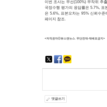
이번 조사는 무선(100%) 무작위 추
국정수행 평가의 응답률은 5.7%, 표
은 5.6%, 표본오차는 95% 신뢰수
페이지 참조.
<저작권자ⓒ뷰스앤뉴스. 무단전재-재배포금지>
기
능
외
부
공
유
댓글쓰기