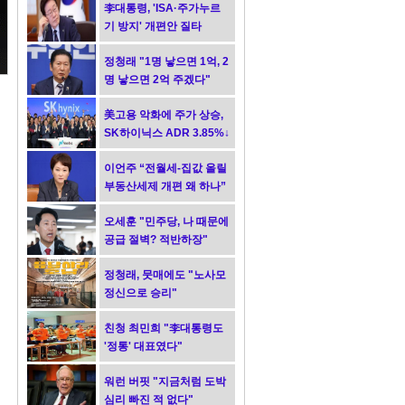
李대통령, 'ISA·주가누르
기 방지' 개편안 질타
정청래 "1명 낳으면 1억, 2
명 낳으면 2억 주겠다"
美고용 악화에 주가 상승,
SK하이닉스 ADR 3.85%↓
이언주 “전월세-집값 올릴
부동산세제 개편 왜 하나”
오세훈 "민주당, 나 때문에
공급 절벽? 적반하장"
정청래, 뭇매에도 "노사모
정신으로 승리"
친청 최민희 "李대통령도
'정통' 대표였다"
워런 버핏 "지금처럼 도박
심리 빠진 적 없다"