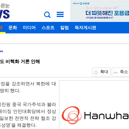
계
비밀번호찾기
문화
미디어
스포츠
칼럼
독자게시판
"
반도 비핵화 거론 안해
확대
축소
안정을 강조하면서 북한에 대
명히 했다.
시진핑 중국 국가주석과 블라
 베이징 인민대회당에서 정상
진일보한 전면적 전략 협조 강
동성명'을 체결했다.