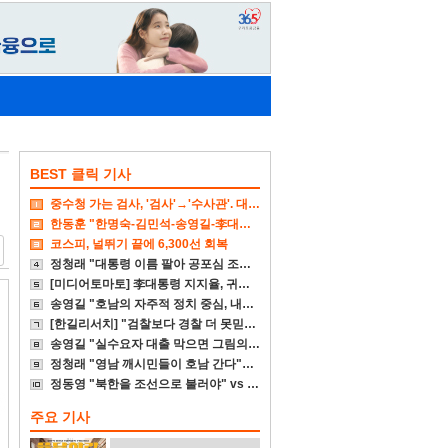
BEST 클릭 기사
중수청 가는 검사, '검사'→'수사관'. 대다수 기피
한동훈 "한명숙-김민석-송영길-李대통령 뭐가 억울하냐"
코스피, 널뛰기 끝에 6,300선 회복
정청래 "대통령 이름 팔아 공포심 조성 대단히 비겁"
[미디어토마토] 李대통령 지지율, 귀국후 4%p↓
송영길 "호남의 자주적 정치 중심, 내가 다시 세우겠다"
[한길리서치] "검찰보다 경찰 더 못믿겠다"
송영길 "실수요자 대출 막으면 그림의 떡일 뿐"
정청래 "영남 깨시민들이 호남 간다"에 송영길 "참담"
정동영 "북한을 조선으로 불러야" vs 李대통령 "고민 더 하라"
주요 기사