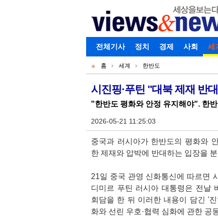
로그인
전체기사
회원가입
정치
경제
아이디찾기
사회
세
개
주
홈
세계
한반도
별
메
현
메
뉴
재
시진핑·푸틴 "대북 제재 반대
기
뉴
위
"한반도 평화와 안정 유지해야". 한
사
치
본
2026-05-21 11:25:03
문
중국과 러시아가 한반도의 평화와 
한 제재와 압박에 반대하는 입장을 분
21일 중국 관영 신화통신에 따르면 
디미르 푸틴 러시아 대통령은 전날
회담을 한 뒤 이러한 내용이 담긴 '
화와 선린 우호·협력 심화에 관한 공