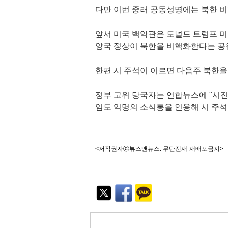
다만 이번 중러 공동성명에는 북한 비
앞서 미국 백악관은 도널드 트럼프 
양국 정상이 북한을 비핵화한다는 공
한편 시 주석이 이르면 다음주 북한을
정부 고위 당국자는 연합뉴스에 "시진
임도 익명의 소식통을 인용해 시 주석
<저작권자ⓒ뷰스앤뉴스. 무단전재-재배포금지>
기
능
외
부
공
유