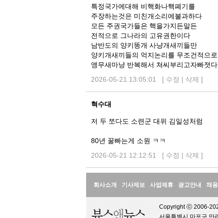
특정국가에대해 비핵화나핵폐기를
주장하는것은 미친개소리에불과하다
모든 주권국가들은 핵을가지든말든
전적으로 그나라의 고유권한이다
남반도의 양키똥개 사냥개새끼들만
양키개새끼들의 억지논리를 무조건적으로
앵무새마냥 반복해서 쳐씨부리고자빠졋다
2026-05-21 13:05:01 [
수정
|
삭제
]
혁수대
저 두 쪼다도 소련군 대위 김일성처럼
80년 꿀빠는게 소원 ㅋㅋ
2026-05-21 12:12:51 [
수정
|
삭제
]
정
회사소개
기사제보
사업제휴
광고안내
채용
보
Copyright ⓒ 2006-202
서울특별시 마포구 만리재로