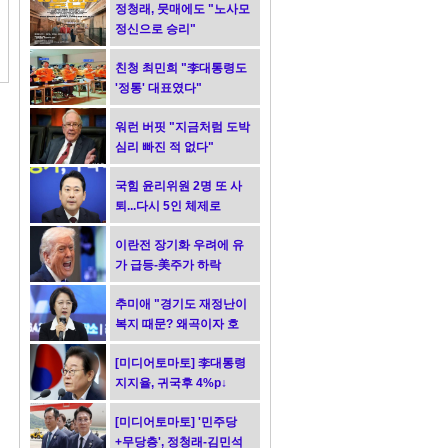
정청래, 뭇매에도 "노사모
정신으로 승리"
친청 최민희 "李대통령도
'정통' 대표였다"
워런 버핏 "지금처럼 도박
심리 빠진 적 없다"
국힘 윤리위원 2명 또 사
퇴...다시 5인 체제로
이란전 장기화 우려에 유
가 급등-美주가 하락
추미애 "경기도 재정난이
복지 때문? 왜곡이자 호
도"
[미디어토마토] 李대통령
지지율, 귀국후 4%p↓
[미디어토마토] '민주당
+무당층', 정청래-김민석