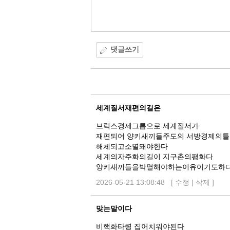
댓글쓰기
댓
글
세계질서재편의길은
브릭스경제그릅으로 세계질서가
재편되어 양키새끼들주도의 서방경제의틀
해체되고소멸돼야한다
세계의자주화의길이 지구촌의평화다
양키새끼들을박멸해야하는이유이기도하
2026-05-21 13:08:48 [
수정
|
삭제
]
맞는말이다
비핵화타령 집어치워야된다