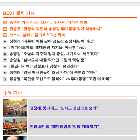
글
BEST 클릭 기사
중수청 가는 검사, '검사'→'수사관'. 대다수 기피
한동훈 "한명숙-김민석-송영길-李대통령 뭐가 억울하냐"
코스피, 널뛰기 끝에 6,300선 회복
정청래 "대통령 이름 팔아 공포심 조성 대단히 비겁"
[미디어토마토] 李대통령 지지율, 귀국후 4%p↓
송영길 "호남의 자주적 정치 중심, 내가 다시 세우겠다"
송영길 "실수요자 대출 막으면 그림의 떡일 뿐"
[한길리서치] "검찰보다 경찰 더 못믿겠다"
정청래 "영남 깨시민들이 호남 간다"에 송영길 "참담"
정동영 "북한을 조선으로 불러야" vs 李대통령 "고민 더 하라"
주요 기사
정청래, 뭇매에도 "노사모 정신으로 승리"
친청 최민희 "李대통령도 '정통' 대표였다"