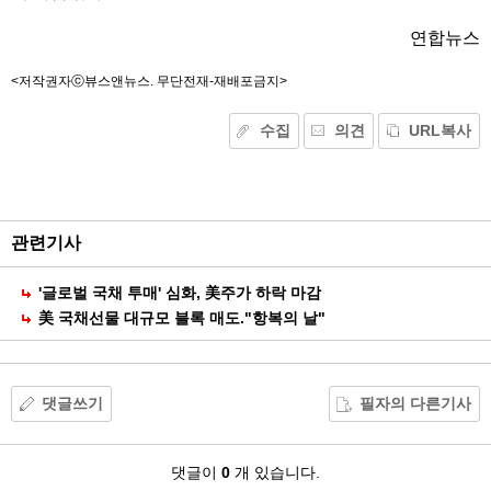
연합뉴스
<저작권자ⓒ뷰스앤뉴스. 무단전재-재배포금지>
수집
의견
URL복사
기
능
외
부
공
관련기사
유
'글로벌 국채 투매' 심화, 美주가 하락 마감
美 국채선물 대규모 블록 매도."항복의 날"
댓글쓰기
필자의 다른기사
댓
댓글이
0
개 있습니다.