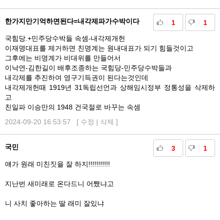
한가지만기억하면된다=내각제파가수박이다
1
1
국힘당.+민주당수박들 속셈-내각제개헌
이재명대표를 제거하면 친명계는 원내대표가 되기 힘들것이고
그후에는 비명계가 비대위를 만들어서
이낙연-김한길이 배후조종하는 국힘당-민주당수박들과
내각제를 추진하여 영구기득권이 된다는것인데
내각제개헌때 1919년 31독립선언과 상해임시정부 정통성을 삭제하
고
친일파 이승만의 1948 건국절로 바꾸는 속셈
2024-09-20 16:53:57 [
수정
|
삭제
]
국민
3
1
얘가 원래 미친짓을 잘 하지!!!!!!!!!!!
지난번 새미래로 온다드니 어쨌냐고
니 사치 좋아하는 딸 래미 잘있냐