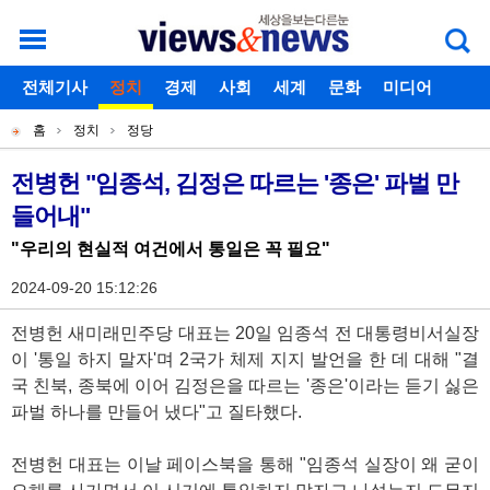
로그인
전체기사
회원가입
정치
경제
아이디찾기
사회
세계
비밀번호찾기
문화
미디어
개
주
스포츠
칼럼
독자게시판
홈
정치
정당
별
메
현
메
뉴
재
전병헌 "임종석, 김정은 따르는 '종은' 파벌 만
기
뉴
들어내"
위
사
치
"우리의 현실적 여건에서 통일은 꼭 필요"
본
2024-09-20 15:12:26
문
전병헌 새미래민주당 대표는 20일 임종석 전 대통령비서실장
이 '통일 하지 말자'며 2국가 체제 지지 발언을 한 데 대해 "결
국 친북, 종북에 이어 김정은을 따르는 '종은'이라는 듣기 싫은
파벌 하나를 만들어 냈다"고 질타했다.
전병헌 대표는 이날 페이스북을 통해 "임종석 실장이 왜 굳이