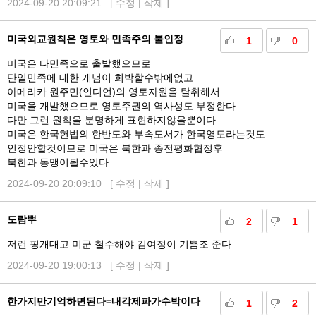
2024-09-20 20:09:21 [
수정
|
삭제
]
미국외교원칙은 영토와 민족주의 불인정
1
0
미국은 다민족으로 출발했으므로
단일민족에 대한 개념이 희박할수밖에없고
아메리카 원주민(인디언)의 영토자원을 탈취해서
미국을 개발했으므로 영토주권의 역사성도 부정한다
다만 그런 원칙을 분명하게 표현하지않을뿐이다
미국은 한국헌법의 한반도와 부속도서가 한국영토라는것도
인정안할것이므로 미국은 북한과 종전평화협정후
북한과 동맹이될수있다
2024-09-20 20:09:10 [
수정
|
삭제
]
도람뿌
2
1
저런 핑개대고 미군 철수해야 김여정이 기쁨조 준다
2024-09-20 19:00:13 [
수정
|
삭제
]
한가지만기억하면된다=내각제파가수박이다
1
2