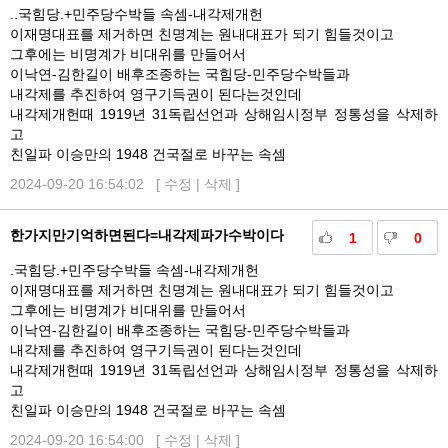
..국힘당.+민주당수박들 속셈-내각제개헌
이재명대표를 제거하면 친명계는 원내대표가 되기 힘들것이고
그후에는 비명계가 비대위를 만들어서
이낙연-김한길이 배후조종하는 국힘당-민주당수박들과
내각제를 추진하여 영구기득권이 된다는것인데
내각제개헌때 1919년 31독립선언과 상해임시정부 정통성을 삭제하
고
친일파 이승만의 1948 건국절로 바꾸는 속셈
2024-09-20 16:54:02 [
수정
|
삭제
]
한가지만기억하면된다=내각제파가수박이다
1
0
.국힘당.+민주당수박들 속셈-내각제개헌
이재명대표를 제거하면 친명계는 원내대표가 되기 힘들것이고
그후에는 비명계가 비대위를 만들어서
이낙연-김한길이 배후조종하는 국힘당-민주당수박들과
내각제를 추진하여 영구기득권이 된다는것인데
내각제개헌때 1919년 31독립선언과 상해임시정부 정통성을 삭제하
고
친일파 이승만의 1948 건국절로 바꾸는 속셈
2024-09-20 16:54:00 [
수정
|
삭제
]