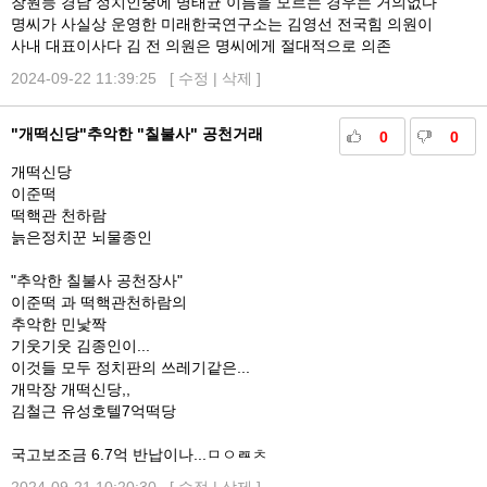
창원등 경남 정치인중에 명태균 이름을 모르는 경우는 거의없다
명씨가 사실상 운영한 미래한국연구소는 김영선 전국힘 의원이
사내 대표이사다 김 전 의원은 명씨에게 절대적으로 의존
2024-09-22 11:39:25 [
수정
|
삭제
]
"개떡신당"추악한 "칠불사" 공천거래
0
0
개떡신당
이준떡
떡핵관 천하람
늙은정치꾼 뇌물종인
"추악한 칠불사 공천장사"
이준떡 과 떡핵관천하람의
추악한 민낯짝
기웃기웃 김종인이...
이것들 모두 정치판의 쓰레기같은...
개막장 개떡신당,,
김철근 유성호텔7억떡당
국고보조금 6.7억 반납이나...ㅁㅇㄿㅊ