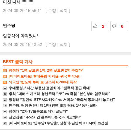
미친 녀석!!!!!!!!!!!
2024-09-20 15:55:11 [
수정
|
삭제
]
민주당
2
0
임종석이 약먹었나!
2024-09-20 15:43:52 [
수정
|
삭제
]
BEST 클릭 기사
정청래 "1명 낳으면 1억, 2명 낳으면 2억 주겠다"
[미디어토마토] 李대통령 지지율, 귀국후 4%p↓
외국인 '반도체 투매'로 코스피 6,200대 폭삭
李대통령, 6시간 부동산 점검회의. "전폭적 공급 확대"
황희 "폐버스 개조해 청년주택으로" vs 국힘 "본인부터 입주하라"
정청래 “김민석, ETF 사과해야" vs 서미화 "국회서 통과시켜 놓고선"
민주당, 당원 커뮤니티 1만7천명 해킹 당해. 1년동안 몰라
정청래 "2차 TV토론으로 게임 끝났다"
산업장관 "주52시간 손봐야...중국과 비교해야"
[미디어토마토] '민주당+무당층', 정청래-김민석 0.1%p차 초접전