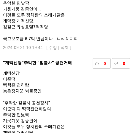
추악한 민낯짝
기웃기웃 김종인이...
이것들 모두 정치판의 쓰레기같은...
개막장 개떡신당,,
김철근 유성호텔7억떡당
국고보조금 6.7억 반납이나...ㄴㄻㅎㅇㅍ
2024-09-21 10:19:44 [
수정
|
삭제
]
"개떡신당"추악한 "칠불사" 공천거래
0
0
개떡신당
이준떡
떡핵관 천하람
늙은정치꾼 뇌물종인
"추악한 칠불사 공천장사"
이준떡 과 떡핵관천하람의
추악한 민낯짝
기웃기웃 김종인이...
이것들 모두 정치판의 쓰레기같은...
개막장 개떡신당,,