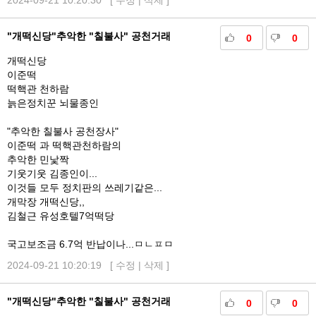
2024-09-21 10:20:30 [
수정
|
삭제
]
"개떡신당"추악한 "칠불사" 공천거래
0
0
개떡신당
이준떡
떡핵관 천하람
늙은정치꾼 뇌물종인
"추악한 칠불사 공천장사"
이준떡 과 떡핵관천하람의
추악한 민낯짝
기웃기웃 김종인이...
이것들 모두 정치판의 쓰레기같은...
개막장 개떡신당,,
김철근 유성호텔7억떡당
국고보조금 6.7억 반납이나...ㅁㄴㅍㅁ
2024-09-21 10:20:19 [
수정
|
삭제
]
"개떡신당"추악한 "칠불사" 공천거래
0
0