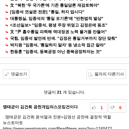
文 "북한 '두 국가론'에 기존 통일담론 재검토해야"
[임종석 연설문 전문] "통일, 하지 맙시다"
대통령실, 임종석의 '통일 포기론'에 "반헌법적 발상"
<조선일보> "임종석, 평생 주장 뒤엎고 김정은에 동조"
文 "尹 흡수통일 피력해 역대정권 노력 물거품 만들어"
국힘, 임종석 발언에 반색. "김정은 통일거부까지 장단 맞춰"
박지원 "임종석, '통일하지 말자' 등 냉소적 접근 말라"
한동훈 "임종석, 동북공정 아닌 종북공정하자는 것"
댓글쓰기
필자의 다른기사
댓
댓글이
21
개 있습니다.
글
명태균이 김건희 공천개입의스모킹건이다
1
0
..명태균은 김건희 윤석열과 친분=김영선 공천에 결정적 역할
뉴스토마토
https://www.newstomato.com/ReadNews.aspx?no=1240472