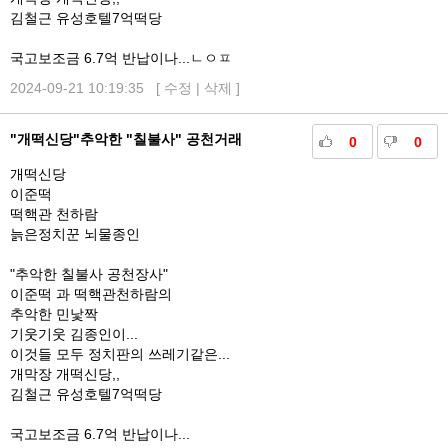
김철근 유성호텔7억떡당
국고보조금 6.7억 반납이나...ㄴㅇㅍ
2024-09-21 10:19:35 [
수정
|
삭제
]
"개떡신당"추악한 "칠불사" 공천거래
0
0
개떡신당
이준떡
떡핵관 천하람
늙은정치꾼 뇌물종인
"추악한 칠불사 공천장사"
이준떡 과 떡핵관천하람의
추악한 민낯짝
기웃기웃 김종인이...
이것들 모두 정치판의 쓰레기같은...
개막장 개떡신당,,
김철근 유성호텔7억떡당
국고보조금 6.7억 반납이나...