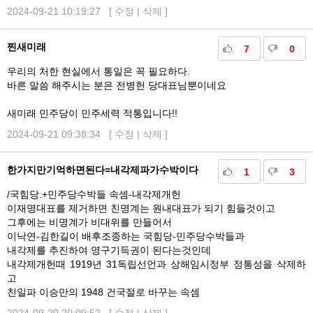
2024-09-21 10:19:27 [
수정
|
삭제
]
찐새미래
7
0
우리의 처한 현실에서 통일은 꼭 필요하다.
바른 말씀 해주시는 분은 전병헌 당대표님뿐이네요
새미래 민주당이 민주세력 적통입니다!!
2024-09-21 09:38:34 [
수정
|
삭제
]
한가지만기억하면된다=내각제파가수박이다
1
3
/국힘당.+민주당수박들 속셈-내각제개헌
이재명대표를 제거하면 친명계는 원내대표가 되기 힘들것이고
그후에는 비명계가 비대위를 만들어서
이낙연-김한길이 배후조종하는 국힘당-민주당수박들과
내각제를 추진하여 영구기득권이 된다는것인데
내각제개헌때 1919년 31독립선언과 상해임시정부 정통성을 삭제하
고
친일파 이승만의 1948 건국절로 바꾸는 속셈