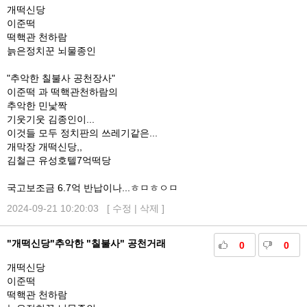
개떡신당
이준떡
떡핵관 천하람
늙은정치꾼 뇌물종인
"추악한 칠불사 공천장사"
이준떡 과 떡핵관천하람의
추악한 민낯짝
기웃기웃 김종인이...
이것들 모두 정치판의 쓰레기같은...
개막장 개떡신당,,
김철근 유성호텔7억떡당
국고보조금 6.7억 반납이나...ㅎㅁㅎㅇㅁ
2024-09-21 10:20:03 [
수정
|
삭제
]
"개떡신당"추악한 "칠불사" 공천거래
0
0
개떡신당
이준떡
떡핵관 천하람