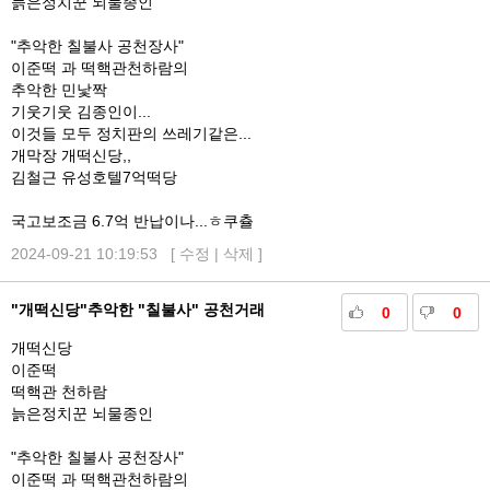
늙은정치꾼 뇌물종인
"추악한 칠불사 공천장사"
이준떡 과 떡핵관천하람의
추악한 민낯짝
기웃기웃 김종인이...
이것들 모두 정치판의 쓰레기같은...
개막장 개떡신당,,
김철근 유성호텔7억떡당
국고보조금 6.7억 반납이나...ㅎ쿠츌
2024-09-21 10:19:53 [
수정
|
삭제
]
"개떡신당"추악한 "칠불사" 공천거래
0
0
개떡신당
이준떡
떡핵관 천하람
늙은정치꾼 뇌물종인
"추악한 칠불사 공천장사"
이준떡 과 떡핵관천하람의