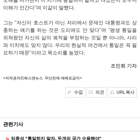
오해를 사가면서 이 시기에 통일하지 말자고 나섰는지 도무지
이해가 안간다"며 이같이 말했다.
그는 "자신이 호스트가 아닌 자리에서 문재인 대통령과도 상
충하는 얘기를 하는 것은 도리에도 안 맞다"며 "평생 통일을
외쳐왔던 자신의 삶의 궤적을 부정하는 것일 뿐 아니라, 사리
와 이치에도 맞지 않다. 우리의 현실적 여건에서 통일은 꼭 필
요하기 때문"이라고 목소리를 높였다.
조민희 기자
<저작권자ⓒ뷰스앤뉴스. 무단전재-재배포금지>
수집
의견
URL복사
기
능
외
부
공
관련기사
유
임종석 "통일하지 말자. 두개의 국가 수용해야"