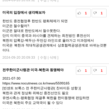
2024-09-20 20:09:52 [
수정
|
삭제
]
미국의 입장에서 생각해보자
1
1
한반도 종전협정후 한반도 평화체제가 되면
미군은 철수할까?.
미군은 절대로 한반도에서 철수못한다.
단지 미국이 중국과 러시아를 견제하는 최전방인 휴전선이
북한의 압록강-백두산-두만강 라인으로 올라가고 이과정에서
미국은 북한과 적대적공생관계에서 상호협력공생관계로 바뀌는것뿐
이다.
2024-09-20 20:09:33 [
수정
|
삭제
]
전주한미군사령관 미국-북한과 동맹해야
1
1
2021-07-30
https://www.nocutnews.co.kr/news/5599165
[빈센트 브룩스 전 주한미군사령관( 친바이든 성향 )]
북한과 관계 정상화 위해선 종전선언도 필요
유엔사축소-평화협정 체결후 북한을 한미동맹에 편입하면
미국은 북한의 주요 교역국이 될 수 있다