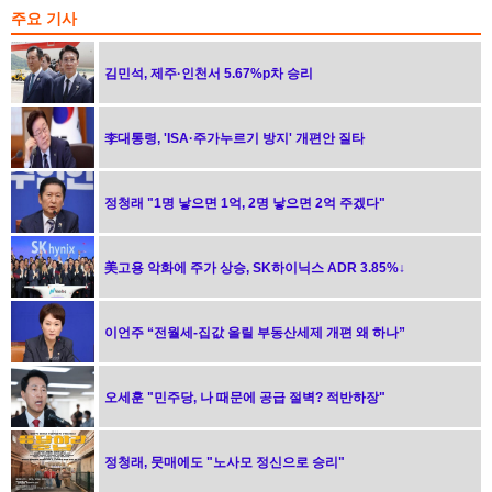
주요 기사
김민석, 제주·인천서 5.67%p차 승리
李대통령, 'ISA·주가누르기 방지' 개편안 질타
정청래 "1명 낳으면 1억, 2명 낳으면 2억 주겠다"
美고용 악화에 주가 상승, SK하이닉스 ADR 3.85%↓
이언주 “전월세-집값 올릴 부동산세제 개편 왜 하나”
오세훈 "민주당, 나 때문에 공급 절벽? 적반하장"
정청래, 뭇매에도 "노사모 정신으로 승리"