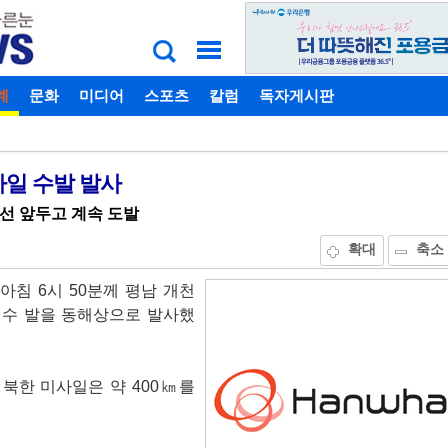
계
비밀번호찾기
문화
미디어
스포츠
칼럼
독자게시판
일 수발 발사
선 앞두고 계속 도발
확대
축소
아침 6시 50분께 평남 개천
 수 발을 동해상으로 발사했
북한 미사일은 약 400㎞를