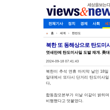
로그인
전체기사
회원가입
정치
경제
아이디찾기
사회
세
개
주
홈
세계
한반도
별
메
현
메
뉴
재
북한 또 동해상으로 탄도미사
기
뉴
위
엿새만에 탄도미사일 도발 재개. 美대
사
치
본
2024-09-18 07:41:43
문
북한이 추석 연휴 마지막 날인 18일 
일대에서 또다시 단거리 탄도미사일
다,
합동참모본부가 이날 이같이 밝히며 
비행했다고 덧붙였다.