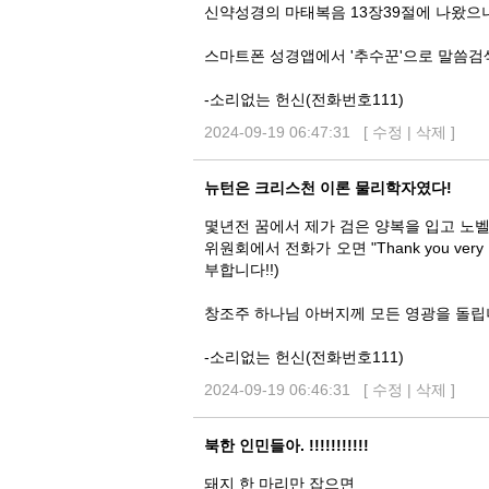
신약성경의 마태복음 13장39절에 나왔으니
스마트폰 성경앱에서 '추수꾼'으로 말씀검
-소리없는 헌신(전화번호111)
2024-09-19 06:47:31 [
수정
|
삭제
]
뉴턴은 크리스천 이론 물리학자였다!
몇년전 꿈에서 제가 검은 양복을 입고 노
위원회에서 전화가 오면 "Thank you very m
부합니다!!)
창조주 하나님 아버지께 모든 영광을 돌립니
-소리없는 헌신(전화번호111)
2024-09-19 06:46:31 [
수정
|
삭제
]
북한 인민들아. !!!!!!!!!!!
돼지 한 마리만 잡으면