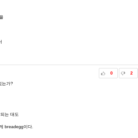
을
서
0
2
 없는가?
정되는 대도
breadegg이다.