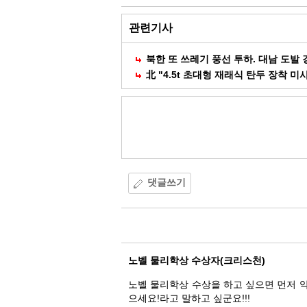
부
공
유
관련기사
북한 또 쓰레기 풍선 투하. 대남 도발 
北 "4.5t 초대형 재래식 탄두 장착 미
댓글쓰기
댓
글
노벨 물리학상 수상자(크리스천)
노벨 물리학상 수상을 하고 싶으면 먼저 
으세요!라고 말하고 싶군요!!!