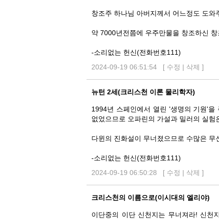
창조주 하나님 아버지께서 어느정도 도와주
약 7000년전쯤에 우주만물을 창조하신 창
-소리없는 헌신(전화번호111)
2024-09-19 06:51:54 [
수정
|
삭제
]
뉴턴 2세(크리스천 이론 물리학자)
1994년 스페인에서 열린 '생명의 기원'
없었으므로 오파린의 가설과 밀러의 실험은
다윈의 진화설이 무너졌으므로 수많은 무신론
-소리없는 헌신(전화번호111)
2024-09-19 06:50:28 [
수정
|
삭제
]
크리스천의 이름으로(이시대의 엘리야)
이단중의 이단 신천지는 무너져라! 신천