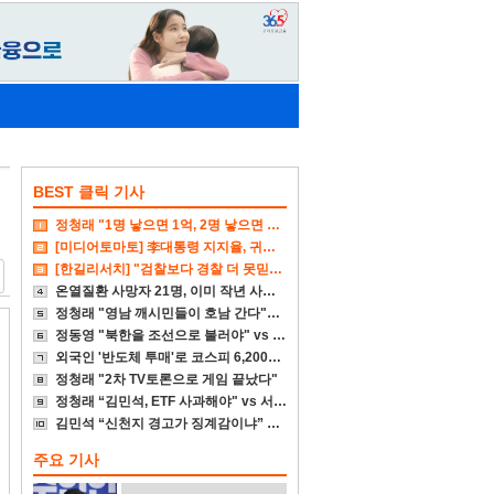
BEST 클릭 기사
정청래 "1명 낳으면 1억, 2명 낳으면 2억 주겠다"
[미디어토마토] 李대통령 지지율, 귀국후 4%p↓
[한길리서치] "검찰보다 경찰 더 못믿겠다"
온열질환 사망자 21명, 이미 작년 사망자 넘어서
정청래 "영남 깨시민들이 호남 간다"에 송영길 "참담"
정동영 "북한을 조선으로 불러야" vs 李대통령 "고민 더 하라"
외국인 '반도체 투매'로 코스피 6,200대 폭삭
정청래 "2차 TV토론으로 게임 끝났다"
정청래 “김민석, ETF 사과해야" vs 서미화 "국회서 통과시켜 놓고선"
김민석 “신천지 경고가 징계감이냐” vs 정청래 "근거대라"
주요 기사