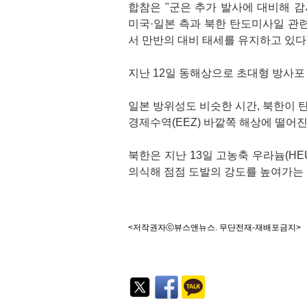
합참은 "군은 추가 발사에 대비해 감
미국·일본 측과 북한 탄도미사일 관
서 만반의 대비 태세를 유지하고 있다
지난 12일 동해상으로 초대형 방사포
일본 방위성도 비슷한 시간, 북한이
경제수역(EEZ) 바깥쪽 해상에 떨어
북한은 지난 13일 고농축 우라늄(HE
의식해 점점 도발의 강도를 높여가는
<저작권자ⓒ뷰스앤뉴스. 무단전재-재배포금지>
기
능
외