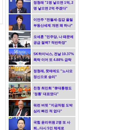
정청래 "1명 낳으면 1억, 2
명 낳으면 2억 주겠다"
이언주 “전월세-집값 올릴
부동산세제 개편 왜 하나”
오세훈 "민주당, 나 때문에
공급 절벽? 적반하장"
SK하이닉스, 전날 10.37%
폭락 이어 또 4.88% 급락
정청래, 뭇매에도 "노사모
정신으로 승리"
친청 최민희 "李대통령도
'정통' 대표였다"
워런 버핏 "지금처럼 도박
심리 빠진 적 없다"
국힘 윤리위원 2명 또 사
퇴...다시 5인 체제로