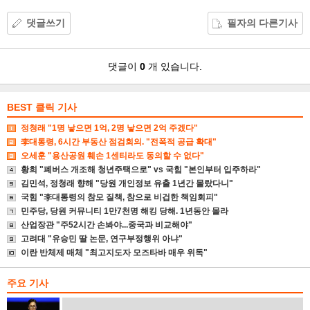
댓글쓰기
필자의 다른기사
댓
댓글이
0
개 있습니다.
글
BEST 클릭 기사
정청래 "1명 낳으면 1억, 2명 낳으면 2억 주겠다"
李대통령, 6시간 부동산 점검회의. "전폭적 공급 확대"
오세훈 "용산공원 훼손 1센티라도 동의할 수 없다"
황희 "폐버스 개조해 청년주택으로" vs 국힘 "본인부터 입주하라"
김민석, 정청래 향해 "당원 개인정보 유출 1년간 몰랐다니"
국힘 "李대통령의 참모 질책, 참으로 비겁한 책임회피"
민주당, 당원 커뮤니티 1만7천명 해킹 당해. 1년동안 몰라
산업장관 "주52시간 손봐야...중국과 비교해야"
고려대 "유승민 딸 논문, 연구부정행위 아냐"
이란 반체제 매체 "최고지도자 모즈타바 매우 위독"
주요 기사