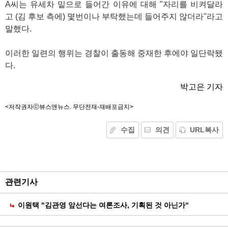
A씨는 유세차 밑으로 들어간 이유에 대해 "자리를 비켜달라
고 (김 후보 측에) 몇번이나 부탁했는데 들어주지 않더라"라고
말했다.
이러한 일련의 행위는 경찰이 출동해 중재한 후에야 일단락됐
다.
박고은 기자
<저작권자ⓒ뷰스앤뉴스. 무단전재-재배포금지>
수집
의견
URL복사
기
능
외
부
공
관련기사
유
이원택 "김관영 앞선다는 여론조사, 기획된 것 아닌가"