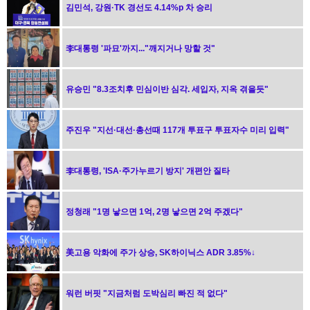
김민석, 강원·TK 경선도 4.14%p 차 승리
李대통령 '파묘'까지..."깨지거나 망할 것"
유승민 "8.3조치후 민심이반 심각. 세입자, 지옥 겪을듯"
주진우 "지선·대선·총선때 117개 투표구 투표자수 미리 입력"
李대통령, 'ISA·주가누르기 방지' 개편안 질타
정청래 "1명 낳으면 1억, 2명 낳으면 2억 주겠다"
美고용 악화에 주가 상승, SK하이닉스 ADR 3.85%↓
워런 버핏 "지금처럼 도박심리 빠진 적 없다"