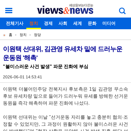
로그인
전체기사
회원가입
정치
경제
아이디찾기
사회
세계
비밀번호찾기
문화
미디어
개
주
스포츠
칼럼
독자게시판
홈
정치
정당
별
메
현
메
뉴
재
이원택 선대위, 김관영 유세차 밑에 드러누운
기
뉴
운동원 '해촉'
위
사
치
"불미스러운 사건 발생" 파문 진화에 부심
본
2026-06-01 14:53:41
문
이원택 더불어민주당 전북지사 후보측은 1일 김관영 무소속
후보 유세차량 밑으로 들어가 드러누워 유세를 방해한 선거운
동원을 즉각 해촉하며 파문 진화에 나섰다.
이원택 선대위는 이날 "선거운동 자리를 놓고 충분히 협의·조
정할 수 있었지만, 그 과정이 원활하지 않아 불미스러운 사건