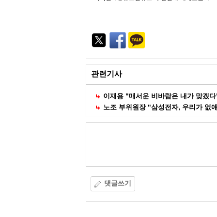
기
능
외
부
공
유
관련기사
이재용 "매서운 비바람은 내가 맞겠다
노조 부위원장 "삼성전자, 우리가 없
댓글쓰기
댓