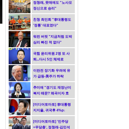
정청래, 뭇매에도 "노사모
정신으로 승리"
친청 최민희 "李대통령도
'정통' 대표였다"
워런 버핏 "지금처럼 도박
심리 빠진 적 없다"
국힘 윤리위원 2명 또 사
퇴...다시 5인 체제로
이란전 장기화 우려에 유
가 급등-美주가 하락
추미애 "경기도 재정난이
복지 때문? 왜곡이자 호
도"
[미디어토마토] 李대통령
지지율, 귀국후 4%p↓
[미디어토마토] '민주당
+무당층', 정청래-김민석