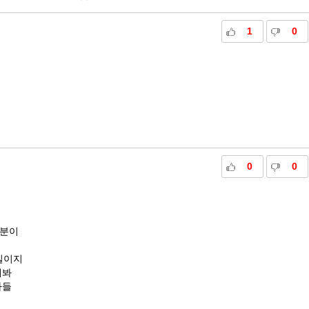
1
0
0
0
부분이
실이지
해봐
자들