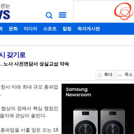
계
비밀번호찾기
문화
미디어
스포츠
칼럼
독자게시판
다시 갖기로
…노사 사전면담서 성실교섭 약속
확대
축소
 창사 이래 최대 규모 총파업
.
 협상의 장에서 핵심 쟁점인
을지에 관심이 쏠린다.
총파업을 사흘 앞둔 오는 18