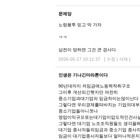
글
문제앙
노랑봉투 믿고 막 가자
ㅋㅋ
삼전이 망하면 그건 큰 경사다
2026-05-17 10:11:37 [
수정
|
삭제
]
인생은 기나긴마라톤이다
90넌대까지 저임금에노동력착취구조
그이후 개선되긴햇지만 여전히
중소기업과대기업의 임금차이는많이난다
그렇다면 우리경제를떠바치는 기업의대
중소기업들아니겟나
영업이익규모로는대기업이압도적인건사
그렇다면 대기업 노조조직원들도 생각을
대기업 종사자들의임금과 중소기업 종사
임금이 대기업종사자들보다 얼마나적은지