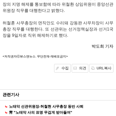
장의 지명 해제를 통보함에 따라 위철환 상임위원이 중앙선관
위원장 직무를 대행한다고 밝혔다.
허철훈 사무총장의 면직안도 수리돼 강동완 사무차장이 사무
총장 직무를 대행한다. 또 선관위는 선거정책실장과 선거1국
장을 9일자로 직위 해제하기로 했다.
박도희 기자
<저작권자ⓒ뷰스앤뉴스. 무단전재-재배포금지>
수집
의견
URL복사
기
능
외
부
공
관련기사
유
노태악 선관위원장-허철현 사무총장 동반 사퇴
靑 "노태악 사의 표명 무겁게 받아들여"