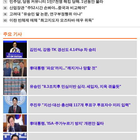
민주당, 당원 커뮤니티 1만7천명 해킹 당해. 1년동안 몰라
산업장관 "주52시간 손봐야...중국과 비교해야"
고려대 "유승민 딸 논문, 연구부정행위 아냐"
이란 반체제 매체 "최고지도자 모즈타바 매우 위독"
주요 기사
김민석, 강원·TK 경선도 4.14%p 차 승리
李대통령 '파묘'까지..."깨지거나 망할 것"
유승민 "8.3조치후 민심이반 심각. 세입자, 지옥 겪을듯"
주진우 "지선·대선·총선때 117개 투표구 투표자수 미리 입력"
李대통령, 'ISA·주가누르기 방지' 개편안 질타