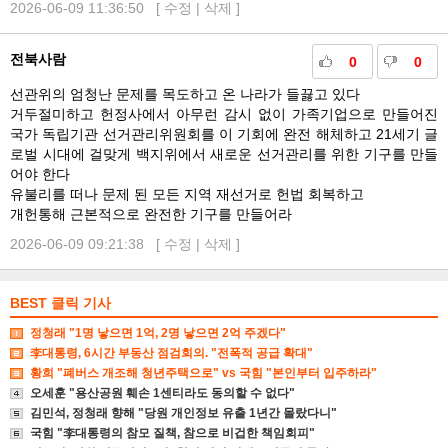
2026-06-09 11:36:50 [
수정
|
삭제
]
전북사람
0
0
선관위의 엄청난 문제를 목도하고 온 나라가 들끓고 있다
거두절미하고 헌정사에서 아무런 감시 없이 가족기업으로 만들어진
국가 독립기관 선거관리위원회를 이 기회에 완전 해체하고 21세기 글
로벌 시대에 걸맞게 백지위에서 새로운 선거관리를 위한 기구를 만들
어야 한다
유불리를 떠나 문제 된 모든 지역 재선거로 헌법 회복하고
개헌통해 근본적으로 완전한 기구를 만들어라
2026-06-09 09:21:38 [
수정
|
삭제
]
BEST 클릭 기사
정청래 "1명 낳으면 1억, 2명 낳으면 2억 주겠다"
李대통령, 6시간 부동산 점검회의. "전폭적 공급 확대"
황희 "폐버스 개조해 청년주택으로" vs 국힘 "본인부터 입주하라"
오세훈 "용산공원 훼손 1센티라도 동의할 수 없다"
김민석, 정청래 향해 "당원 개인정보 유출 1년간 몰랐다니"
국힘 "李대통령의 참모 질책, 참으로 비겁한 책임회피"