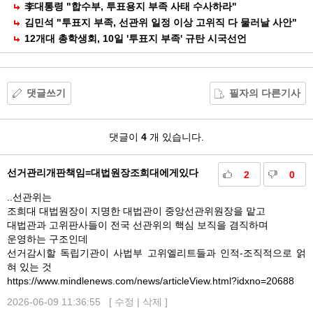
李대통령 "합수부, 투표용지 부족 사태 수사하라"
김민석 "투표지 부족, 선관위 일정 이상 고위직 다 물러날 사안"
12개대 총학생회, 10일 '투표지 부족' 규탄 시국선언
댓글쓰기
필자의 다른기사
댓
댓글이
4
개 있습니다.
글
선거관리개판책임=대법원장조희대에게있다
2
0
..선관위는
조희대 대법원장이 지명한 대법관이 중앙선관위원장을 맡고
대법관과 고위판사들이 전국 선관위의 핵심 보직을 겸직하며
운영하는 구조인데
선거감시할 독립기관이 사법부 고위엘리트들과 인적-조직적으로 얽
혀 있는 것
https://www.mindlenews.com/news/articleView.html?idxno=20688
2026-06-09 11:36:55 [
수정
|
삭제
]