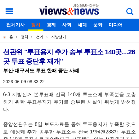
로그인
전체기사
회원가입
정치
경제
아이디찾기
사회
세계
비밀번호찾기
문화
미디어
개
주
스포츠
칼럼
독자게시판
홈
정치
선거
지방선거
별
메
현
메
뉴
재
선관위 "투표용지 추가 송부 투표소 140곳…26
기
뉴
곳 투표 중단후 재개"
위
사
치
부산·대구서도 투표 한때 중단 사례
본
2026-06-09 08:33:22
문
6·3 지방선거 본투표때 전국 140개 투표소에 부족분을 보충
하기 위한 투표용지가 추가로 송부된 사실이 뒤늦게 밝혀졌
다.
중앙선관위는 8일 보도자료를 통해 투표용지가 부족할 것으
로 예상돼 추가 송부한 투표소는 전국 1만4천288개 투표소