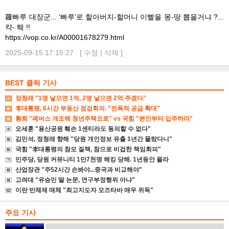
羅빠루 대장군... ‘빠루’로 할아버지-할머니 이빨을 몽-땅 뽑을거냐 ?...
캭- 퉤 !!
https://vop.co.kr/A00001678279.html
2025-09-15 17:15:27 [
수정
|
삭제
]
BEST 클릭 기사
정청래 "1명 낳으면 1억, 2명 낳으면 2억 주겠다"
李대통령, 6시간 부동산 점검회의. "전폭적 공급 확대"
황희 "폐버스 개조해 청년주택으로" vs 국힘 "본인부터 입주하라"
오세훈 "용산공원 훼손 1센티라도 동의할 수 없다"
김민석, 정청래 향해 "당원 개인정보 유출 1년간 몰랐다니"
국힘 "李대통령의 참모 질책, 참으로 비겁한 책임회피"
민주당, 당원 커뮤니티 1만7천명 해킹 당해. 1년동안 몰라
산업장관 "주52시간 손봐야...중국과 비교해야"
고려대 "유승민 딸 논문, 연구부정행위 아냐"
이란 반체제 매체 "최고지도자 모즈타바 매우 위독"
주요 기사