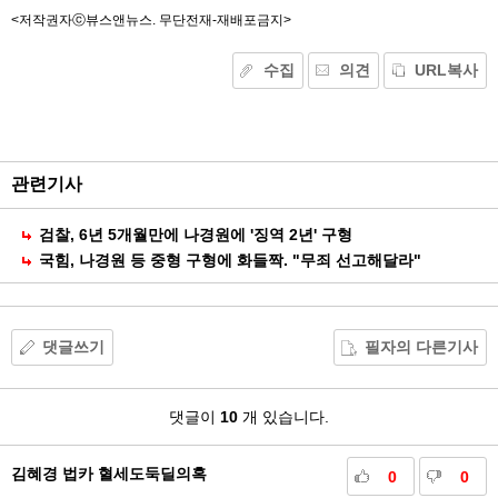
<저작권자ⓒ뷰스앤뉴스. 무단전재-재배포금지>
수집
의견
URL복사
기
능
외
부
공
관련기사
유
검찰, 6년 5개월만에 나경원에 '징역 2년' 구형
국힘, 나경원 등 중형 구형에 화들짝. "무죄 선고해달라"
댓글쓰기
필자의 다른기사
댓
댓글이
10
개 있습니다.
글
김혜경 법카 혈세도둑딜의혹
0
0