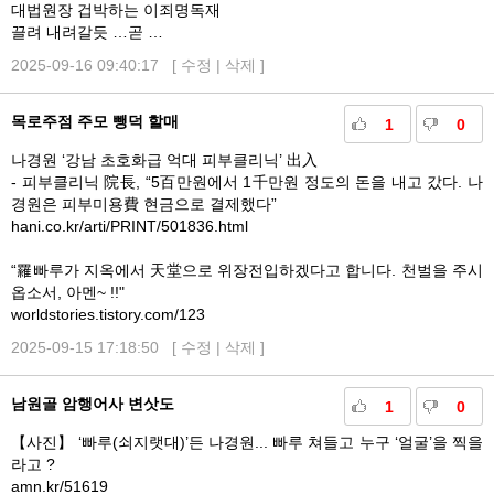
대법원장 겁박하는 이죄명독재
끌려 내려갈듯 …곧 …
2025-09-16 09:40:17 [
수정
|
삭제
]
목로주점 주모 뺑덕 할매
1
0
나경원 ‘강남 초호화급 억대 피부클리닉’ 出入
- 피부클리닉 院長, “5百만원에서 1千만원 정도의 돈을 내고 갔다. 나
경원은 피부미용費 현금으로 결제했다”
hani.co.kr/arti/PRINT/501836.html
“羅빠루가 지옥에서 天堂으로 위장전입하겠다고 합니다. 천벌을 주시
옵소서, 아멘~ !!"
worldstories.tistory.com/123
2025-09-15 17:18:50 [
수정
|
삭제
]
남원골 암행어사 변삿도
1
0
【사진】 ‘빠루(쇠지랫대)’든 나경원... 빠루 쳐들고 누구 ‘얼굴’을 찍을
라고 ?
amn.kr/51619