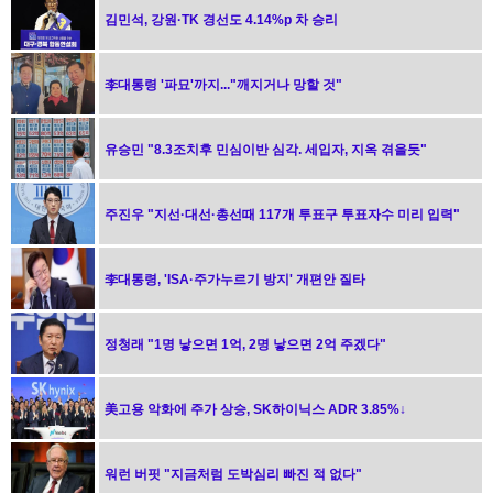
김민석, 강원·TK 경선도 4.14%p 차 승리
李대통령 '파묘'까지..."깨지거나 망할 것"
유승민 "8.3조치후 민심이반 심각. 세입자, 지옥 겪을듯"
주진우 "지선·대선·총선때 117개 투표구 투표자수 미리 입력"
李대통령, 'ISA·주가누르기 방지' 개편안 질타
정청래 "1명 낳으면 1억, 2명 낳으면 2억 주겠다"
美고용 악화에 주가 상승, SK하이닉스 ADR 3.85%↓
워런 버핏 "지금처럼 도박심리 빠진 적 없다"