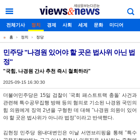
로그인
전체기사
회원가입
정치
경제
아이디찾기
사회
세계
비밀번호찾기
문화
미디어
개
주
스포츠
칼럼
독자게시판
홈
정치
정당
별
메
현
메
뉴
재
민주당 "나경원 있어야 할 곳은 법사위 아닌 법
기
뉴
정"
위
사
치
"국힘, 나경원 간사 추천 즉시 철회하라"
본
2025-09-15 16:30:30
문
더불어민주당은 15일 검찰이 '국회 패스트트랙 충돌' 사건과
관련해 특수공무집행 방해 등의 혐의로 기소된 나경원 국민의
힘 의원에게 징역 2년을 구형한 데 대해 "나경원 의원이 있어
야 할 곳은 법사위가 아니라 법정"이라고 반색했다.
김현정 민주당 원내대변인은 이날 서면브리핑을 통해 "특수