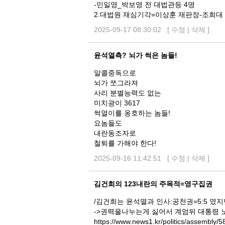
-민일영_박보영 전 대법관등 4명
2.대법원 재심기각=이상훈 재판장-조희대
2025-09-17 08:30:02 [
수정
|
삭제
]
윤석열측? 뇌가 썩은 놈들!
알콜중독으로
뇌가 쪼그라져
사리 분별능력도 없는
미치광이 3617
썩열이를 옹호하는 놈들!
요놈들도
내란동조자로
철퇴를 가해야 한다!
2025-09-16 11:42:51 [
수정
|
삭제
]
김건희의 123내란의 주목적=영구집권
/김건희는 윤석열과 인사:공천권=5:5 였
->권력을나누는게 싫어서 계엄뒤 대통령 
https://www.news1.kr/politics/assembly/