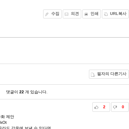
수집
의견
인쇄
URL복사
필자의 다른기사
댓글이
22
개 있습니다.
2
0
주화 제안
GkOt
라도 감옥에 보낼 수 있다면