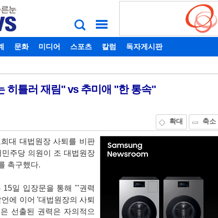
계
비밀번호찾기
문화
미디어
스포츠
칼럼
독자게시판
히틀러 재림" vs 추미애 "한 통속"
확대
축소
조희대 대법원장 사퇴를 비판
어민주당 의원이 조 대법원장
를 촉구했다.
15일 입장문을 통해 "'권력
발언에 이어 '대법원장의 사퇴
언은 선출된 권력은 자의적으