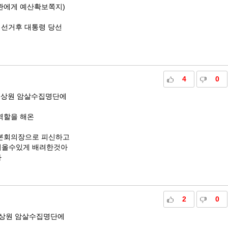
관에게 예산확보쪽지)
 선거후 대통령 당선
4
0
 노상원 암살수집명단에
역할을 해온
회본회의장으로 피신하고
어올수있게 배려한것아
다
2
0
노상원 암살수집명단에