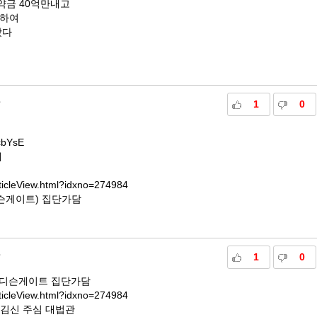
약금 40억만내고
결하여
왔다
1
0
cbYsE
대
ticleView.html?idxno=274984
슨게이트) 집단가담
1
0
메디슨게이트 집단가담
ticleView.html?idxno=274984
-김신 주심 대법관