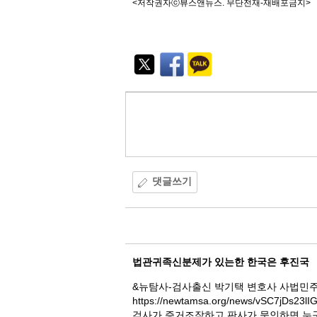
<저작권자ⓒ뷰스앤뉴스. 무단전재-재배포금지>
기
능
외
부
공
유
댓글쓰기
댓
글
법관귀족신분제가 있는한 한국은 후진국
&뉴탐사-검사출신 박기택 변호사 사법민
https://newtamsa.org/news/vSC7jDs23lI
검사가 증거조작하고 판사가 묵인하면 누구