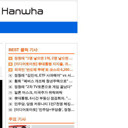
BEST 클릭 기사
정청래 "1명 낳으면 1억, 2명 낳으면 2억 주겠다"
[미디어토마토] 李대통령 지지율, 귀국후 4%p↓
외국인 '반도체 투매'로 코스피 6,200대 폭삭
정청래 “김민석, ETF 사과해야" vs 서미화 "국회서 통과시켜 놓고선"
황희 "폐버스 개조해 청년주택으로" vs 국힘 "본인부터 입주하라"
정청래 "2차 TV토론으로 게임 끝났다"
일론 머스크, 미국주가 쥐락펴락
李대통령, 6시간 부동산 점검회의. "전폭적 공급 확대"
민주당, 당원 커뮤니티 1만7천명 해킹 당해. 1년동안 몰라
[미디어토마토] '민주당+무당층', 정청래-김민석 0.1%p차 초접전
주요 기사