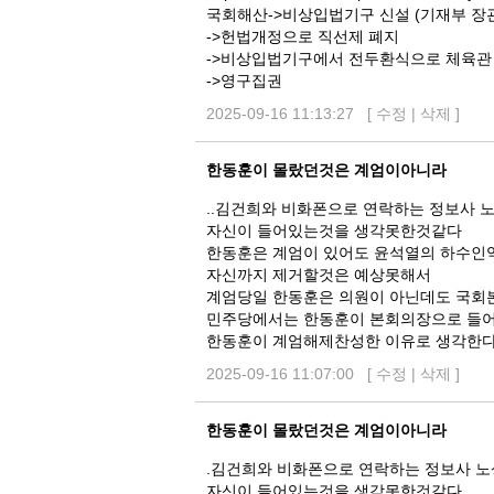
국회해산->비상입법기구 신설 (기재부 장
->헌법개정으로 직선제 폐지
->비상입법기구에서 전두환식으로 체육관
->영구집권
2025-09-16 11:13:27 [
수정
|
삭제
]
한동훈이 몰랐던것은 계엄이아니라
..김건희와 비화폰으로 연락하는 정보사
자신이 들어있는것을 생각못한것같다
한동훈은 계엄이 있어도 윤석열의 하수인
자신까지 제거할것은 예상못해서
계엄당일 한동훈은 의원이 아닌데도 국
민주당에서는 한동훈이 본회의장으로 들
한동훈이 계엄해제찬성한 이유로 생각한
2025-09-16 11:07:00 [
수정
|
삭제
]
한동훈이 몰랐던것은 계엄이아니라
.김건희와 비화폰으로 연락하는 정보사 
자신이 들어있는것을 생각못한것같다