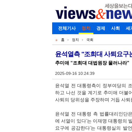
로그인
전체기사
회원가입
정치
경제
아이디찾기
사회
세
개
주
홈
정치
국회
별
메
현
메
뉴
재
윤석열측 "조희대 사퇴요구는 
기
뉴
위
추미애 “조희대 대법원장 물러나라"
사
치
본
2025-09-16 10:24:39
문
윤석열 전 대통령측이 정부여당의 
하고 나선 것을 계기로 추미애 더불
사퇴의 당위성을 주장하며 거듭 사퇴
윤석열 전 대통령 측 법률대리인단은 
에 서열이 있다'는 이재명 대통령의 
요구에 공감한다'는 대통령실의 발