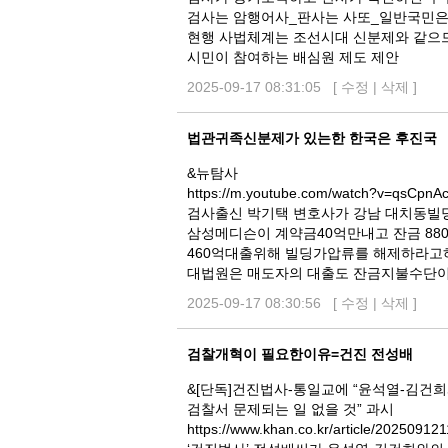
검사는 암행어사_판사는 사또_일반국민은
현행 사법체계는 조선시대 신분제와 같으
시민이 참여하는 배심원 제도 제안
2025-09-17 08:31:05 [
수정
|
삭제
]
법관귀족신분제가 있는한 한국은 후진국
&뉴탐사
https://m.youtube.com/watch?v=qsCpnA
검사출신 박기택 변호사가 강남 대치동빌
삼성메디슨이 계약금40억만내고 잔금 88
460억대출위해 빌딩가압류를 해제하라고
대법원은 매도자의 대출도 잔금지불수단이
2025-09-17 08:30:56 [
수정
|
삭제
]
검찰개혁이 필요한이유=건진 전성배
&[단독]건진법사-통일교에 “윤석열-김건희
검찰서 문제되는 일 없을 것” 과시
https://www.khan.co.kr/article/20250912