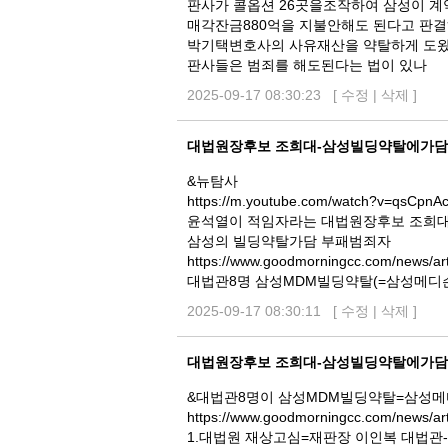
판사가 콜옵션 26곳을조작하여 삼성이 계
매각잔금880억을 지불안해도 된다고 판
박기택변호사의 사유재산을 약탈하게 도
판사들은 범죄를 해도된다는 법이 있나
2025-09-17 08:30:23 [
수정
|
삭제
]
대법원장후보 조희대-삼성빌딩약탈에가담
&뉴탐사
https://m.youtube.com/watch?v=qsCpnA
윤석열이 적임자라는 대법원장후보 조희
삼성의 빌딩약탈가담 부패범죄자
https://www.goodmorningcc.com/news/ar
대법관8명 삼성MDM빌딩약탈(=삼성메디
2025-09-17 08:30:11 [
수정
|
삭제
]
대법원장후보 조희대-삼성빌딩약탈에가담
&대법관8명이 삼성MDM빌딩약탈=삼성
https://www.goodmorningcc.com/news/ar
1.대법원 재상고심=재판장 이인복 대법관