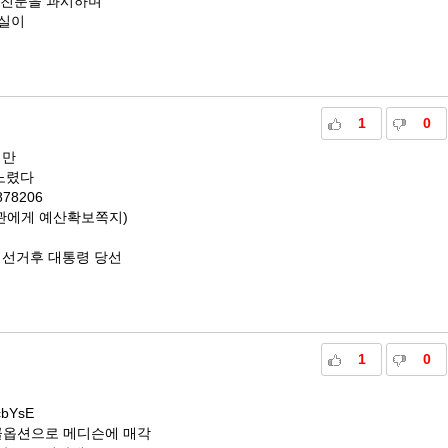
 친분을 과시하며
사실이
1
0
지만
노렸다
5878206
관에게 예산확보쪽지)
 선거후 대통령 당선
1
0
cbYsE
콜옵션으로 메디슨에 매각