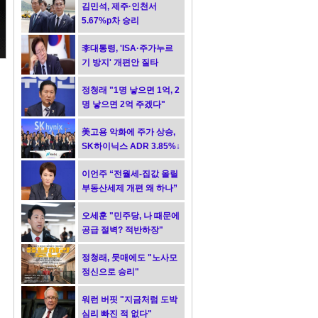
김민석, 제주·인천서
5.67%p차 승리
李대통령, 'ISA·주가누르
기 방지' 개편안 질타
정청래 "1명 낳으면 1억, 2
명 낳으면 2억 주겠다"
美고용 악화에 주가 상승,
SK하이닉스 ADR 3.85%↓
이언주 “전월세-집값 올릴
부동산세제 개편 왜 하나”
오세훈 "민주당, 나 때문에
공급 절벽? 적반하장"
정청래, 뭇매에도 "노사모
정신으로 승리"
워런 버핏 "지금처럼 도박
심리 빠진 적 없다"