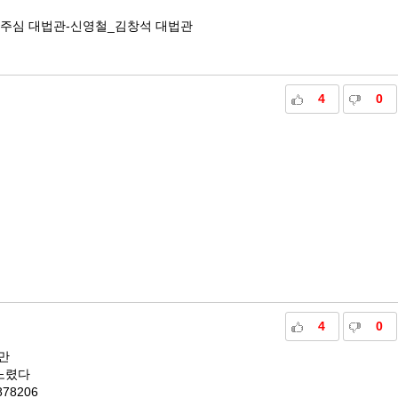
 주심 대법관-신영철_김창석 대법관
4
0
4
0
지만
노렸다
5878206