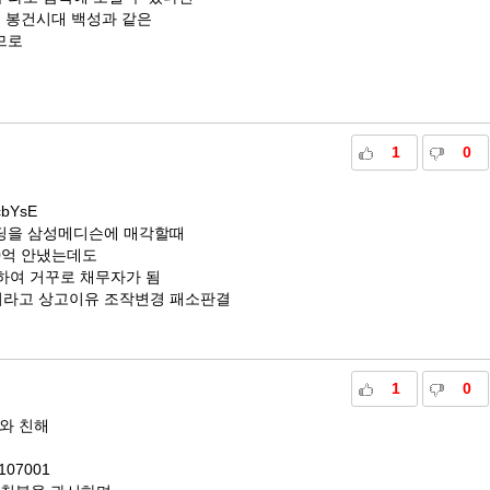
 봉건시대 백성과 같은
므로
1
0
cbYsE
딩을 삼성메디슨에 매각할때
0억 안냈는데도
하여 거꾸로 채무자가 됨
라고 상고이유 조작변경 패소판결
1
0
와 친해
1107001