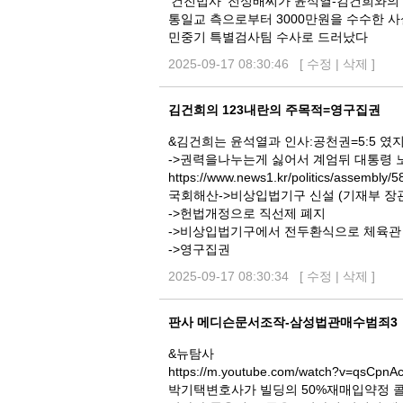
‘건진법사’ 전성배씨가 윤석열-김건희와의
통일교 측으로부터 3000만원을 수수한 
민중기 특별검사팀 수사로 드러났다
2025-09-17 08:30:46 [
수정
|
삭제
]
김건희의 123내란의 주목적=영구집권
&김건희는 윤석열과 인사:공천권=5:5 였
->권력을나누는게 싫어서 계엄뒤 대통령 
https://www.news1.kr/politics/assembly/
국회해산->비상입법기구 신설 (기재부 장
->헌법개정으로 직선제 폐지
->비상입법기구에서 전두환식으로 체육관
->영구집권
2025-09-17 08:30:34 [
수정
|
삭제
]
판사 메디슨문서조작-삼성법관매수범죄3
&뉴탐사
https://m.youtube.com/watch?v=qsCpnA
박기택변호사가 빌딩의 50%재매입약정 