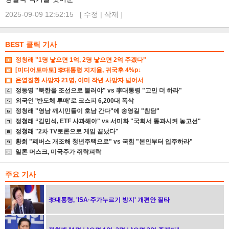
2025-09-09 12:52:15 [
수정
|
삭제
]
BEST 클릭 기사
정청래 "1명 낳으면 1억, 2명 낳으면 2억 주겠다"
[미디어토마토] 李대통령 지지율, 귀국후 4%p↓
온열질환 사망자 21명, 이미 작년 사망자 넘어서
정동영 "북한을 조선으로 불러야" vs 李대통령 "고민 더 하라"
외국인 '반도체 투매'로 코스피 6,200대 폭삭
정청래 "영남 깨시민들이 호남 간다"에 송영길 "참담"
정청래 “김민석, ETF 사과해야" vs 서미화 "국회서 통과시켜 놓고선"
정청래 "2차 TV토론으로 게임 끝났다"
황희 "폐버스 개조해 청년주택으로" vs 국힘 "본인부터 입주하라"
일론 머스크, 미국주가 쥐락펴락
주요 기사
李대통령, 'ISA·주가누르기 방지' 개편안 질타