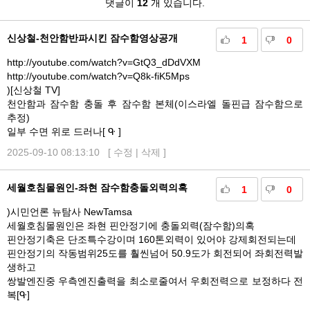
댓
댓글이
12
개 있습니다.
글
신상철-천안함반파시킨 잠수함영상공개
1
0
http://youtube.com/watch?v=GtQ3_dDdVXM
http://youtube.com/watch?v=Q8k-fiK5Mps
)[신상철 TV]
천안함과 잠수함 충돌 후 잠수함 본체(이스라엘 돌핀급 잠수함으로
추정)
일부 수면 위로 드러나[ ᑵ ]
2025-09-10 08:13:10 [
수정
|
삭제
]
세월호침몰원인-좌현 잠수함충돌외력의혹
1
0
)시민언론 뉴탐사 NewTamsa
세월호침몰원인은 좌현 핀안정기에 충돌외력(잠수함)의혹
핀안정기축은 단조특수강이며 160톤외력이 있어야 강제회전되는데
핀안정기의 작동범위25도를 훨씬넘어 50.9도가 회전되어 좌회전력발
생하고
쌍발엔진중 우측엔진출력을 최소로줄여서 우회전력으로 보정하다 전
복[ᑵ]