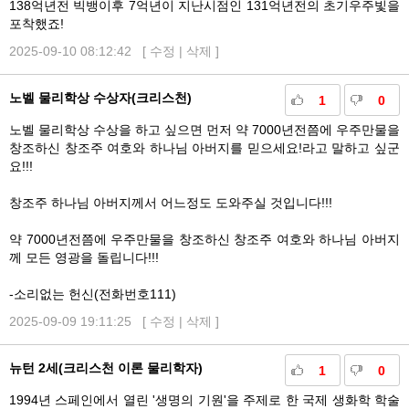
138억년전 빅뱅이후 7억년이 지난시점인 131억년전의 초기우주빛을
포착했죠!
2025-09-10 08:12:42 [
수정
|
삭제
]
노벨 물리학상 수상자(크리스천)
1
0
노벨 물리학상 수상을 하고 싶으면 먼저 약 7000년전쯤에 우주만물을
창조하신 창조주 여호와 하나님 아버지를 믿으세요!라고 말하고 싶군
요!!!
창조주 하나님 아버지께서 어느정도 도와주실 것입니다!!!
약 7000년전쯤에 우주만물을 창조하신 창조주 여호와 하나님 아버지
께 모든 영광을 돌립니다!!!
-소리없는 헌신(전화번호111)
2025-09-09 19:11:25 [
수정
|
삭제
]
뉴턴 2세(크리스천 이론 물리학자)
1
0
1994년 스페인에서 열린 '생명의 기원'을 주제로 한 국제 생화학 학술