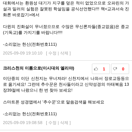
대회에서는 환원성 대기가 지구를 덮은 적이 없었으므로 오파린의 가
설과 밀러의 실험은 잘못된 학설임을 공식선언했다!!! 책<교과서속 진
화론 바로잡기>에서
다윈의 진화설이 무너졌으므로 수많은 무신론자들(종교없음)은 종교
(기독교)를 가지기를 바랍니다!!!!
-소리없는 헌신(전화번호111)
2025-09-09 19:10:10 [
수정
|
삭제
]
크리스천의 이름으로(이시대의 엘리야)
1
0
이단중의 이단 신천지는 무너져라! 신천지에서 나와서 장로교등등으
로 옮기세요! 그런데 추수꾼은 천사들이라고 신약성경의 마태복음 13
장39절에 나왔으니 한 번 찾아 보세요!
스마트폰 성경앱에서 '추수꾼'으로 말씀검색을 해보세요
-소리없는 헌신(전화번호111)
2025-09-09 19:08:58 [
수정
|
삭제
]