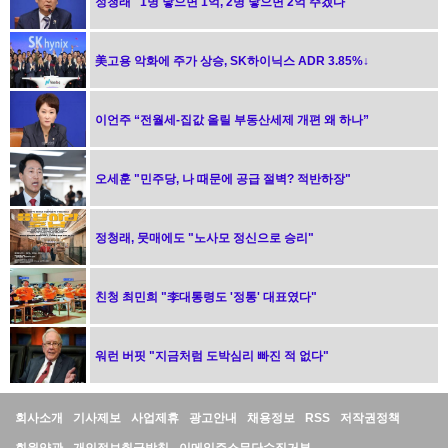
정청래 "1명 낳으면 1억, 2명 낳으면 2억 주겠다"
美고용 악화에 주가 상승, SK하이닉스 ADR 3.85%↓
이언주 “전월세-집값 올릴 부동산세제 개편 왜 하나”
오세훈 "민주당, 나 때문에 공급 절벽? 적반하장"
정청래, 뭇매에도 "노사모 정신으로 승리"
친청 최민희 "李대통령도 '정통' 대표였다"
워런 버핏 "지금처럼 도박심리 빠진 적 없다"
정
회사소개
기사제보
사업제휴
광고안내
채용정보
RSS
저작권정책
보