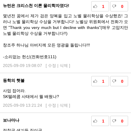
뉴턴은 크리스천 이론 물리학자였다!
1
0
몇년전 꿈에서 제가 검은 양복을 입고 노벨 물리학상을 수상했죠! 그
러나 노벨 물리학상 수상을 거부합니다! 노벨상 위원회에서 전화가 오
면 "Thank you very much but I decline with thanks"(매우 고맙지만
노벨 물리학상 수상을 거부합니다!!)
창조주 하나님 아버지께 모든 영광을 돌립니다!!!
-소리없는 헌신(전화번호111)
2025-09-09 19:08:07 [
수정
|
삭제
]
동학의 햇불
1
0
사업 접어라.
SK텔레콤 사태에서 뭘 배웠나?
2025-09-09 13:21:24 [
수정
|
삭제
]
보나마나
1
0
정찰국 색기들 짓이군