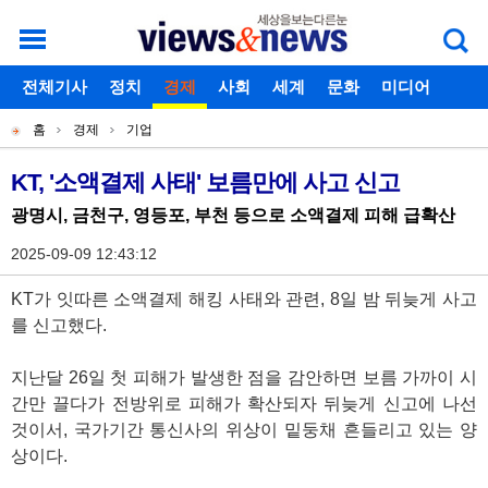
로그인
전체기사
회원가입
정치
경제
아이디찾기
사회
세계
비밀번호찾기
문화
미디어
개
주
스포츠
칼럼
독자게시판
홈
경제
기업
별
메
현
메
뉴
재
KT, '소액결제 사태' 보름만에 사고 신고
기
뉴
위
광명시, 금천구, 영등포, 부천 등으로 소액결제 피해 급확산
사
치
본
2025-09-09 12:43:12
문
KT가 잇따른 소액결제 해킹 사태와 관련, 8일 밤 뒤늦게 사고
를 신고했다.
지난달 26일 첫 피해가 발생한 점을 감안하면 보름 가까이 시
간만 끌다가 전방위로 피해가 확산되자 뒤늦게 신고에 나선
것이서, 국가기간 통신사의 위상이 밑둥채 흔들리고 있는 양
상이다.