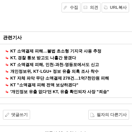
수집
의견
URL복사
기
능
외
부
공
관련기사
유
KT 소액결제 피해…불법 초소형 기지국 사용 추정
KT, 경찰 통보 받고도 나흘간 뭉갰다
KT 소액결제 피해, 인천-과천-영등포에서도 신고
개인정보위, KT·LGU+ 정보 유출 의혹 조사 착수
KT 자체 파악 무단 소액결제 278건…1억7천만원 피해
KT "소액결제 피해 전액 보상하겠다"
'개인정보 유출 없다'던 KT, 유출 확인되자 사장 "죄송"
댓글쓰기
필자의 다른기사