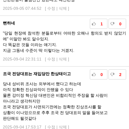
2025-09-05 07:44:52 [
수정
|
삭제
]
뻔하네
1
0
"당일 현장에 참석한 분들로부터 어떠한 오해나 항의도 받지 않았기
에" 이말만 봐도 알수있지.
다 똑같은 것들 이라는 얘기지.
지금 그동네 수준이 딱 이렇다는 거겠지.
2025-09-04 22:31:11 [
수정
|
삭제
]
조국 전당대표는 재입당만 한상태이고
0
2
당내 성비위 조사는 외부에서 했다고 하는데
아직 정확한 진상파악이 안됐을 수 있다
물론 강미정 혁신당 대변인은 비합리적인 주장을 할 사람이
아니라고 생각하지만
조국 전당대표가 사면되기전에는 정확한 진상조사를 할
상황이 이나었으므로 추후 조국 전 당대표의 말을 들어보고
판단해도 될것같다
2025-09-04 17:53:17 [
수정
|
삭제
]