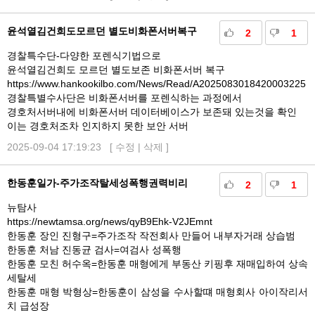
윤석열김건희도모르던 별도비화폰서버복구
2
1
경찰특수단-다양한 포렌식기법으로
윤석열김건희도 모르던 별도보존 비화폰서버 복구
https://www.hankookilbo.com/News/Read/A2025083018420003225
경찰특별수사단은 비화폰서버를 포렌식하는 과정에서
경호처서버내에 비화폰서버 데이터베이스가 보존돼 있는것을 확인
이는 경호처조차 인지하지 못한 보안 서버
2025-09-04 17:19:23 [
수정
|
삭제
]
한동훈일가-주가조작탈세성폭행권력비리
2
1
뉴탐사
https://newtamsa.org/news/qyB9Ehk-V2JEmnt
한동훈 장인 진형구=주가조작 작전회사 만들어 내부자거래 상습범
한동훈 처남 진동균 검사=여검사 성폭행
한동훈 모친 허수옥=한동훈 매형에게 부동산 키핑후 재매입하여 상속
세탈세
한동훈 매형 박형상=한동훈이 삼성을 수사할떄 매형회사 아이작리서
치 급성장