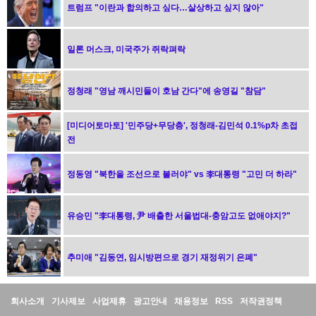
트럼프 "이란과 합의하고 싶다…살상하고 싶지 않아"
일론 머스크, 미국주가 쥐락펴락
정청래 "영남 깨시민들이 호남 간다"에 송영길 "참담"
[미디어토마토] '민주당+무당층', 정청래-김민석 0.1%p차 초접
전
정동영 "북한을 조선으로 불러야" vs 李대통령 "고민 더 하라"
유승민 "李대통령, 尹 배출한 서울법대-충암고도 없애야지?"
추미애 "김동연, 임시방편으로 경기 재정위기 은폐"
정
회사소개
기사제보
사업제휴
광고안내
채용정보
RSS
저작권정책