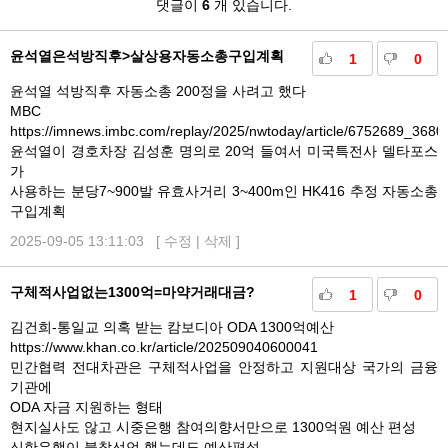
댓
댓글이
6
개 있습니다.
글
윤석열은석방직후>살상용자동소총구입계획
1
0
윤석열 석방직후 자동소총 200정을 사려고 했다
MBC
https://imnews.imbc.com/replay/2025/nwtoday/article/6752689_3680
윤석열이 경호차장 김성훈 명의로 20억 들여서 미국특전사 델타포스
가
사용하는 분당7~900발 유효사거리 3~400m인 HK416 추정 자동소총
구입계획
2025-09-05 13:11:03 [
수정
|
삭제
]
구체적사업없는1300억=마약거래대금?
1
0
김건희-통일교 의혹 받는 캄보디아 ODA 1300억예산
https://www.khan.co.kr/article/202509040600041
민간협력 전대차관은 구체적사업을 안정하고 지원대상 국가의 금융
기관에
ODA 자금 지원하는 형태
현지실사도 않고 시중은행 참여의향서만으로 1300억원 예산 편성
신한은행이 불참선언 했는데도 예산편성