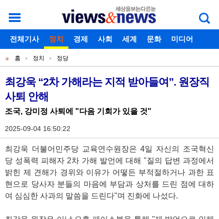
로그인
전체기사
회원가입
정치
경제
아이디찾기
사회
세계
비밀번호찾기
문화
미디어
개
주
스포츠
칼럼
독자게시판
홈
정치
정당
별
메
현
메
뉴
재
최강욱 “2차 가해라는 지적 받아들여”. 원장직
기
뉴
사퇴 안해
위
사
치
조국, 강미정 사퇴에 "다음 기회가 있을 것"
본
2025-09-04 16:50:22
문
최강욱 더불어민주당 교육연수원장은 4일 자신의 조국혁신
당 성폭력 피해자 2차 가해 발언에 대해 "질의 답변 과정에서
밝힌 제 견해가 경위와 이유가 어떻든 부적절하거나 과한 표
현으로 당사자 분들의 마음에 부담과 상처를 드린 점에 대하
여 심심한 사과의 말씀을 드린다"며 진화에 나섰다.