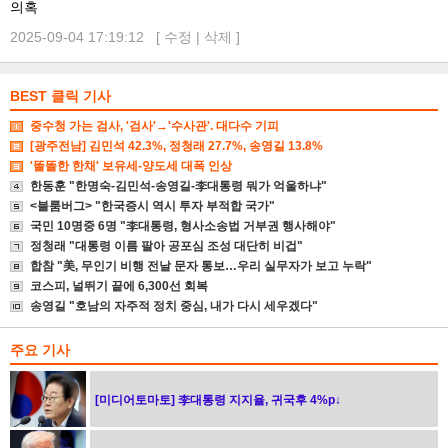
의혹
2025-09-04 17:19:12 [
수정
|
삭제
]
BEST 클릭 기사
중수청 가는 검사, '검사'→'수사관'. 대다수 기피
[광주전남] 김민석 42.3%, 정청래 27.7%, 송영길 13.8%
'똘똘한 한채' 보유세-양도세 대폭 인상
한동훈 "한명숙-김민석-송영길-李대통령 뭐가 억울하냐"
<블룸버그> "한국증시 역시 투자 부적합 국가"
국민 10명중 6명 "李대통령, 형사소송법 거부권 행사해야"
정청래 "대통령 이름 팔아 공포심 조성 대단히 비겁"
합참 "美, 무인기 비행 전날 문자 통보…우리 실무자가 보고 누락"
코스피, 널뛰기 끝에 6,300선 회복
송영길 "호남의 자주적 정치 중심, 내가 다시 세우겠다"
주요 기사
[미디어토마토] 李대통령 지지율, 귀국후 4%p↓