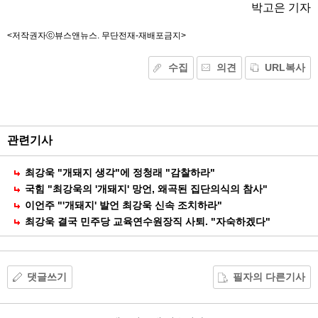
박고은 기자
<저작권자ⓒ뷰스앤뉴스. 무단전재-재배포금지>
수집
의견
URL복사
기
능
외
부
공
관련기사
유
최강욱 "개돼지 생각"에 정청래 "감찰하라"
국힘 "최강욱의 '개돼지' 망언, 왜곡된 집단의식의 참사"
이언주 "'개돼지' 발언 최강욱 신속 조치하라"
최강욱 결국 민주당 교육연수원장직 사퇴. "자숙하겠다"
댓글쓰기
필자의 다른기사