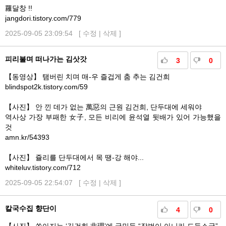
羅달창 !!
jangdori.tistory.com/779
2025-09-05 23:09:54 [
수정
|
삭제
]
피리불며 떠나가는 김삿갓
3
0
【동영상】 탬버린 치며 매-우 즐겁게 춤 추는 김건희
blindspot2k.tistory.com/59
【사진】 안 낀 데가 없는 萬惡의 근원 김건희, 단두대에 세워야
역사상 가장 부패한 女子, 모든 비리에 윤석열 뒷배가 있어 가능했을
것
amn.kr/54393
【사진】 쥴리를 단두대에서 목 땡-강 해야...
whiteluv.tistory.com/712
2025-09-05 22:54:07 [
수정
|
삭제
]
칼국수집 향단이
4
0