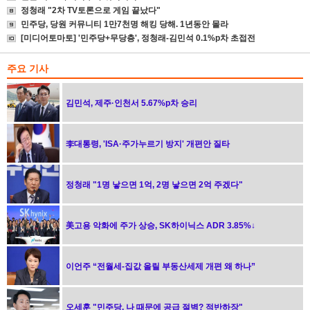
정청래 "2차 TV토론으로 게임 끝났다"
민주당, 당원 커뮤니티 1만7천명 해킹 당해. 1년동안 몰라
[미디어토마토] '민주당+무당층', 정청래-김민석 0.1%p차 초접전
주요 기사
김민석, 제주·인천서 5.67%p차 승리
李대통령, 'ISA·주가누르기 방지' 개편안 질타
정청래 "1명 낳으면 1억, 2명 낳으면 2억 주겠다"
美고용 악화에 주가 상승, SK하이닉스 ADR 3.85%↓
이언주 “전월세-집값 올릴 부동산세제 개편 왜 하나”
오세훈 "민주당, 나 때문에 공급 절벽? 적반하장"