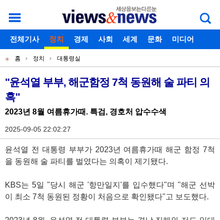
로그인
전체기사
회원가입
정치
경제
아이디찾기
사회
세계
비밀번호찾기
문화
미디어
개
주
스포츠
칼럼
독자게시판
홈
정치
대통령실
별
메
현
메
뉴
재
"윤석열 부부, 해군함정 7척 동원해 술 파티 의
기
뉴
혹"
위
사
치
2023년 8월 여름휴가때. 특검, 경호처 압수수색
본
2025-09-05 22:02:27
문
윤석열 전 대통령 부부가 2023년 여름휴가때 해군 함정 7척
을 동원해 술 파티를 벌였다는 의혹이 제기됐다.
KBS는 5일 "당시 해군 '항만일지'를 입수했다"며 "해군 선박
이 최소 7척 동원된 정황이 처음으로 확인됐다"고 보도했다.