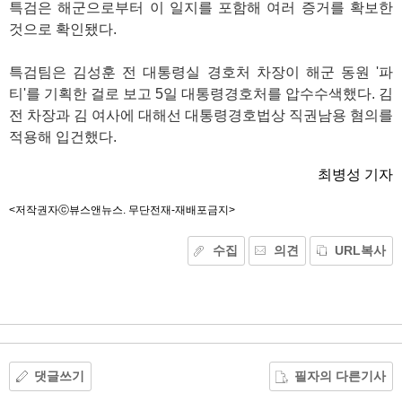
특검은 해군으로부터 이 일지를 포함해 여러 증거를 확보한
것으로 확인됐다.
특검팀은 김성훈 전 대통령실 경호처 차장이 해군 동원 '파
티'를 기획한 걸로 보고 5일 대통령경호처를 압수수색했다. 김
전 차장과 김 여사에 대해선 대통령경호법상 직권남용 혐의를
적용해 입건했다.
최병성 기자
<저작권자ⓒ뷰스앤뉴스. 무단전재-재배포금지>
수집
의견
URL복사
기
능
외
부
공
유
댓글쓰기
필자의 다른기사