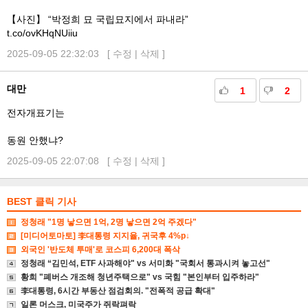
【사진】 “박정희 묘 국립묘지에서 파내라”
t.co/ovKHqNUiiu
2025-09-05 22:32:03 [
수정
|
삭제
]
대만
1
2
전자개표기는
동원 안했냐?
2025-09-05 22:07:08 [
수정
|
삭제
]
BEST 클릭 기사
정청래 "1명 낳으면 1억, 2명 낳으면 2억 주겠다"
[미디어토마토] 李대통령 지지율, 귀국후 4%p↓
외국인 '반도체 투매'로 코스피 6,200대 폭삭
정청래 “김민석, ETF 사과해야" vs 서미화 "국회서 통과시켜 놓고선"
황희 "폐버스 개조해 청년주택으로" vs 국힘 "본인부터 입주하라"
李대통령, 6시간 부동산 점검회의. "전폭적 공급 확대"
일론 머스크, 미국주가 쥐락펴락