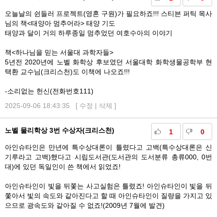
오늘날의 쉰들러 프로젝트(영혼 구원)가 필요하죠!!! 스티븐 퍼틱 목사
님의 책<태양아 멈추어라> 태양 기도
태양과 달이 거의 하루종일 멈추었던 여호수아의 이야기
책<하나님을 믿는 서울대 과학자들>
5년전 2020년에 노벨 화학상 후보였던 서울대학 화학생물공학부 현
택환 교수님(크리스천)도 이책에 나오죠!!!
-소리없는 헌신(전화번호111)
2025-09-06 18:43:35 [
수정
|
삭제
]
노벨 물리학상 3번 수상자(크리스천)
1
0
아인슈타인은 만년에 특수상대론이 틀렸다고 고백(특수상대론은 신
기루라고 고백)했다고 시립도서관(도서관의 도서분류 총류000, 0번
대)에 있던 독일인이 쓴 책에서 읽었죠!
아인슈타인이 빛을 뒤쫓는 사고실험은 틀렸죠! 아인슈타인이 빛을 뒤
쫓아서 빛의 속도와 같아진다고 할 때 아인슈타인이 질량을 가지고 있
으므로 광속도와 같아질 수 없죠!(2009년 7월에 발견)