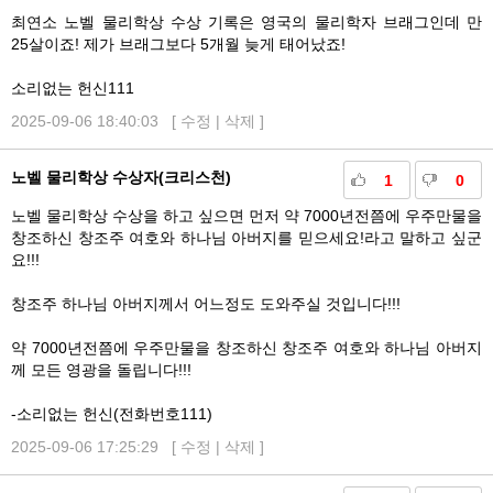
최연소 노벨 물리학상 수상 기록은 영국의 물리학자 브래그인데 만
25살이죠! 제가 브래그보다 5개월 늦게 태어났죠!
소리없는 헌신111
2025-09-06 18:40:03 [
수정
|
삭제
]
노벨 물리학상 수상자(크리스천)
1
0
노벨 물리학상 수상을 하고 싶으면 먼저 약 7000년전쯤에 우주만물을
창조하신 창조주 여호와 하나님 아버지를 믿으세요!라고 말하고 싶군
요!!!
창조주 하나님 아버지께서 어느정도 도와주실 것입니다!!!
약 7000년전쯤에 우주만물을 창조하신 창조주 여호와 하나님 아버지
께 모든 영광을 돌립니다!!!
-소리없는 헌신(전화번호111)
2025-09-06 17:25:29 [
수정
|
삭제
]