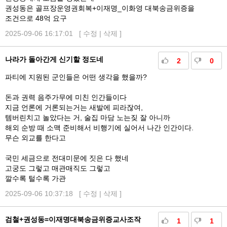
권성동은 골프장운영권회복+이재명_이화영 대북송금위증을
조건으로 48억 요구
2025-09-06 16:17:01 [
수정
|
삭제
]
나라가 돌아간게 신기할 정도네
2
0
파티에 지원된 군인들은 어떤 생각을 했을까?
돈과 권력 음주가무에 미친 인간들이다
지금 언론에 거론되는거는 새발에 피라잖여,
템버린치고 놀았다는 거, 술집 마담 노는짖 잘 아니까
해외 순방 때 소맥 준비해서 비행기에 실어서 나간 인간이다.
무슨 외교를 한다고
국민 세금으로 전대미문에 짓은 다 했네
고궁도 그렇고 매관매직도 그렇고
깔수록 털수록 가관
2025-09-06 10:37:18 [
수정
|
삭제
]
검철+권성동=이재명대북송금위증교사조작
1
1