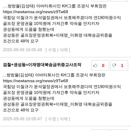
....쌍방울(김성태) 아바타회사인 KH그룹 조경식 부회장은
https://newtamsa.org/news/z9Tw68
국힘당 이철규가 윤석열정권에서 보호해주겠다며 연190억원수익
골프장 운영권을 10억원에 가져간후 약속을 안지키자
권성동에게 도움을 청했는데
권성동은 골프장운영권회복+이재명_이화영 대북송금위증을
조건으로 48억 요구
2025-09-06 10:05:49 [
수정
|
삭제
]
검철+권성동=이재명대북송금위증교사조작
0
1
...쌍방울(김성태) 아바타회사인 KH그룹 조경식 부회장은
https://newtamsa.org/news/z9Tw68
국힘당 이철규가 윤석열정권에서 보호해주겠다며 연190억원수익
골프장 운영권을 10억원에 가져간후 약속을 안지키자
권성동에게 도움을 청했는데
권성동은 골프장운영권회복+이재명_이화영 대북송금위증을
조건으로 48억 요구
2025-09-06 10:05:47 [
수정
|
삭제
]