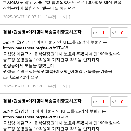
현지실사도 않고 시중은행 참여의향서만으로 1300억원 예산 편성
신한은행이 불참선언 했는데도 예산편성
2025-09-07 10:07:11 [
수정
|
삭제
]
검철+권성동=이재명대북송금위증교사조작
1
0
..&쌍방울(김성태) 아바타회사인 KH그룹 조경식 부회장은
https://newtamsa.org/news/z9Tw68
국힘당 이철규가 윤석열정권에서 보호해주겠다며 연190억원수익
골프장 운영권을 10억원에 가져간후 약속을 안지키자
권성동에게 도움을 청했는데
권성동은 골프장운영권회복+이재명_이화영 대북송금위증을
조건으로 48억 요구
2025-09-07 10:05:54 [
수정
|
삭제
]
검철+권성동=이재명대북송금위증교사조작
1
0
.&쌍방울(김성태) 아바타회사인 KH그룹 조경식 부회장은
https://newtamsa.org/news/z9Tw68
국힘당 이철규가 윤석열정권에서 보호해주겠다며 연190억원수익
골프장 운영권을 10억원에 가져간후 약속을 안지키자