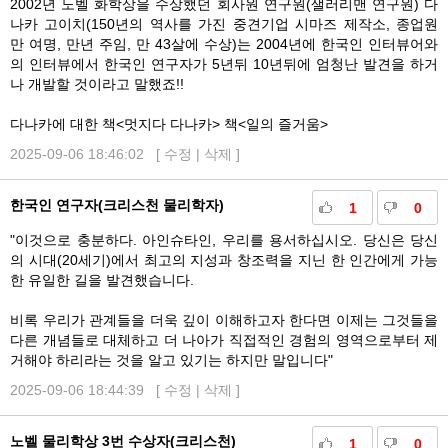
2002년 노벨 화학상을 수상했던 회사원 연구원(샐러리맨 연구원) 다
나카 고이치(150년의 역사를 가진 중견기업 시마즈 제작소, 종업원
만 여명, 만년 주임, 만 43살에 수상)는 2004년에 한국인 인터뷰어와
의 인터뷰에서 한국인 연구자가 5년뒤 10년뒤에 엄청난 발견을 하거
나 개발할 것이라고 말했죠!!
다나카에 대한 책<멋지다 다나카> 책<일의 즐거움>
2025-09-06 18:46:02 [
수정
|
삭제
]
한국인 연구자(크리스천 물리학자)
1
0
"이것으로 충분하다. 아인슈타인, 우리를 용서하십시오. 당신은 당신
의 시대(20세기)에서 최고의 지성과 창조력을 지닌 한 인간에게 가능
한 유일한 길을 발견했습니다.
비록 우리가 관계들을 더욱 깊이 이해하고자 한다면 이제는 그것들을
다른 개념들로 대체하고 더 나아가 직접적인 경험의 영역으로부터 제
거해야 하리라는 것을 알고 있기는 하지만 말입니다"
2025-09-06 18:44:39 [
수정
|
삭제
]
노벨 물리학상 3번 수상자(크리스천)
1
0