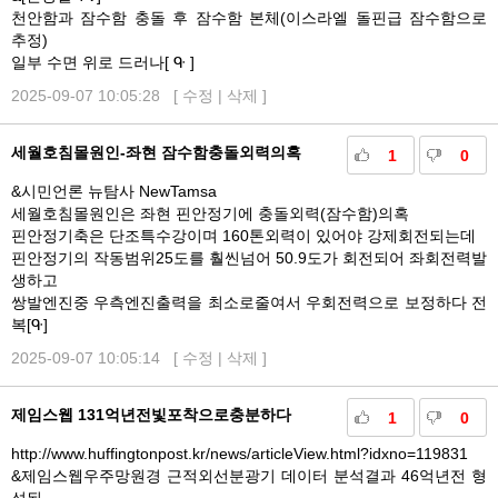
천안함과 잠수함 충돌 후 잠수함 본체(이스라엘 돌핀급 잠수함으로
추정)
일부 수면 위로 드러나[ ᑵ ]
2025-09-07 10:05:28 [
수정
|
삭제
]
세월호침몰원인-좌현 잠수함충돌외력의혹
1
0
&시민언론 뉴탐사 NewTamsa
세월호침몰원인은 좌현 핀안정기에 충돌외력(잠수함)의혹
핀안정기축은 단조특수강이며 160톤외력이 있어야 강제회전되는데
핀안정기의 작동범위25도를 훨씬넘어 50.9도가 회전되어 좌회전력발
생하고
쌍발엔진중 우측엔진출력을 최소로줄여서 우회전력으로 보정하다 전
복[ᑵ]
2025-09-07 10:05:14 [
수정
|
삭제
]
제임스웹 131억년전빛포착으로충분하다
1
0
http://www.huffingtonpost.kr/news/articleView.html?idxno=119831
&제임스웹우주망원경 근적외선분광기 데이터 분석결과 46억년전 형