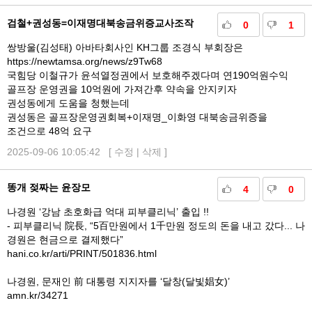
검철+권성동=이재명대북송금위증교사조작
0
1
쌍방울(김성태) 아바타회사인 KH그룹 조경식 부회장은
https://newtamsa.org/news/z9Tw68
국힘당 이철규가 윤석열정권에서 보호해주겠다며 연190억원수익
골프장 운영권을 10억원에 가져간후 약속을 안지키자
권성동에게 도움을 청했는데
권성동은 골프장운영권회복+이재명_이화영 대북송금위증을
조건으로 48억 요구
2025-09-06 10:05:42 [
수정
|
삭제
]
똥개 젖짜는 윤장모
4
0
나경원 ‘강남 초호화급 억대 피부클리닉’ 출입 !!
- 피부클리닉 院長, “5百만원에서 1千만원 정도의 돈을 내고 갔다... 나
경원은 현금으로 결제했다”
hani.co.kr/arti/PRINT/501836.html
나경원, 문재인 前 대통령 지지자를 ‘달창(달빛娼女)’
amn.kr/34271