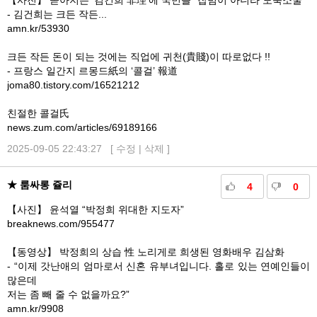
【사진】 쏟아지는 ‘김건희 非理’에 국민들 “잡범이 아니라 도둑소굴”
- 김건희는 크든 작든...
amn.kr/53930
크든 작든 돈이 되는 것에는 직업에 귀천(貴賤)이 따로없다 !!
- 프랑스 일간지 르몽드紙의 ‘콜걸’ 報道
joma80.tistory.com/16521212
친절한 콜걸氏
news.zum.com/articles/69189166
2025-09-05 22:43:27 [
수정
|
삭제
]
★ 룸싸롱 쥴리
4
0
【사진】 윤석열 “박정희 위대한 지도자”
breaknews.com/955477
【동영상】 박정희의 상습 性 노리게로 희생된 영화배우 김삼화
- “이제 갓난애의 엄마로서 신혼 유부녀입니다. 홀로 있는 연예인들이
많은데
저는 좀 빼 줄 수 없을까요?”
amn.kr/9908