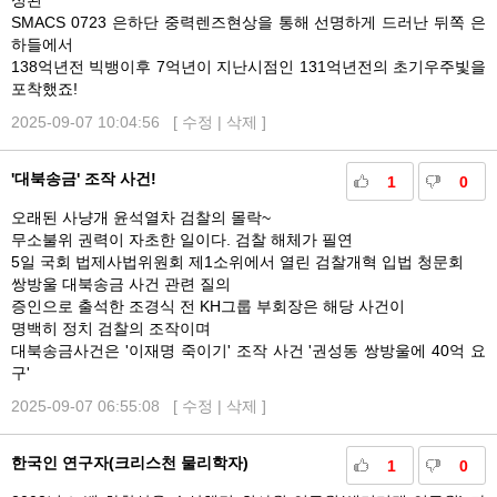
성된
SMACS 0723 은하단 중력렌즈현상을 통해 선명하게 드러난 뒤쪽 은
하들에서
138억년전 빅뱅이후 7억년이 지난시점인 131억년전의 초기우주빛을
포착했죠!
2025-09-07 10:04:56 [
수정
|
삭제
]
'대북송금' 조작 사건!
1
0
오래된 사냥개 윤석열차 검찰의 몰락~
무소불위 권력이 자초한 일이다. 검찰 해체가 필연
5일 국회 법제사법위원회 제1소위에서 열린 검찰개혁 입법 청문회
쌍방울 대북송금 사건 관련 질의
증인으로 출석한 조경식 전 KH그룹 부회장은 해당 사건이
명백히 정치 검찰의 조작이며
대북송금사건은 '이재명 죽이기' 조작 사건 '권성동 쌍방울에 40억 요
구'
2025-09-07 06:55:08 [
수정
|
삭제
]
한국인 연구자(크리스천 물리학자)
1
0