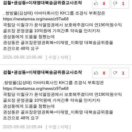
검철+권성동=이재명대북송금위증교사조작
0
1
..쌍방울(김성태) 아바타회사인 KH그룹 조경식 부회장은
https://newtamsa.org/news/z9Tw68
국힘당 이철규가 윤석열정권에서 보호해주겠다며 연190억원수익
골프장 운영권을 10억원에 가져간후 약속을 안지키자
권성동에게 도움을 청했는데
권성동은 골프장운영권회복+이재명_이화영 대북송금위증을
조건으로 48억 요구
2025-09-06 10:05:46 [
수정
|
삭제
]
검철+권성동=이재명대북송금위증교사조작
0
1
.쌍방울(김성태) 아바타회사인 KH그룹 조경식 부회장은
https://newtamsa.org/news/z9Tw68
국힘당 이철규가 윤석열정권에서 보호해주겠다며 연190억원수익
골프장 운영권을 10억원에 가져간후 약속을 안지키자
권성동에게 도움을 청했는데
권성동은 골프장운영권회복+이재명_이화영 대북송금위증을
조건으로 48억 요구
2025-09-06 10:05:44 [
수정
|
삭제
]