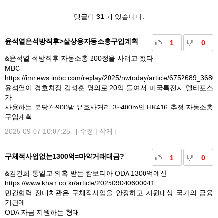
댓
댓글이
31
개 있습니다.
글
윤석열은석방직후>살상용자동소총구입계획
1
0
&윤석열 석방직후 자동소총 200정을 사려고 했다
MBC
https://imnews.imbc.com/replay/2025/nwtoday/article/6752689_3680
윤석열이 경호차장 김성훈 명의로 20억 들여서 미국특전사 델타포스
가
사용하는 분당7~900발 유효사거리 3~400m인 HK416 추정 자동소총
구입계획
2025-09-07 10:07:25 [
수정
|
삭제
]
구체적사업없는1300억=마약거래대금?
1
0
&김건희-통일교 의혹 받는 캄보디아 ODA 1300억예산
https://www.khan.co.kr/article/202509040600041
민간협력 전대차관은 구체적사업을 안정하고 지원대상 국가의 금융
기관에
ODA 자금 지원하는 형태