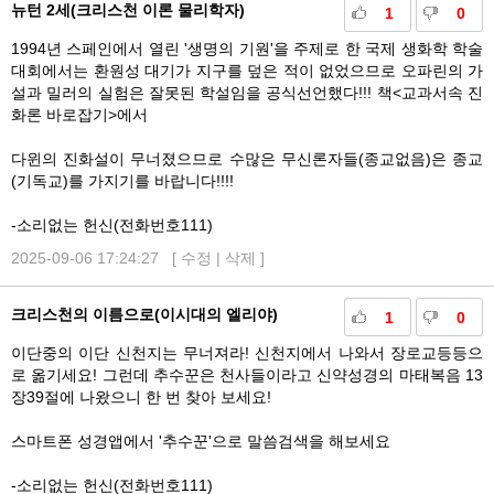
뉴턴 2세(크리스천 이론 물리학자)
1
0
1994년 스페인에서 열린 '생명의 기원'을 주제로 한 국제 생화학 학술
대회에서는 환원성 대기가 지구를 덮은 적이 없었으므로 오파린의 가
설과 밀러의 실험은 잘못된 학설임을 공식선언했다!!! 책<교과서속 진
화론 바로잡기>에서
다윈의 진화설이 무너졌으므로 수많은 무신론자들(종교없음)은 종교
(기독교)를 가지기를 바랍니다!!!!
-소리없는 헌신(전화번호111)
2025-09-06 17:24:27 [
수정
|
삭제
]
크리스천의 이름으로(이시대의 엘리야)
1
0
이단중의 이단 신천지는 무너져라! 신천지에서 나와서 장로교등등으
로 옮기세요! 그런데 추수꾼은 천사들이라고 신약성경의 마태복음 13
장39절에 나왔으니 한 번 찾아 보세요!
스마트폰 성경앱에서 '추수꾼'으로 말씀검색을 해보세요
-소리없는 헌신(전화번호111)