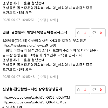
권성동에게 도움을 청했는데
권성동은 골프장운영권회복+이재명_이화영 대북송금위증을
조건으로 48억 요구
2025-09-07 10:05:51 [
수정
|
삭제
]
검철+권성동=이재명대북송금위증교사조작
1
0
&쌍방울(김성태) 아바타회사인 KH그룹 조경식 부회장은
https://newtamsa.org/news/z9Tw68
국힘당 이철규가 윤석열정권에서 보호해주겠다며 연190억원수익
골프장 운영권을 10억원에 가져간후 약속을 안지키자
권성동에게 도움을 청했는데
권성동은 골프장운영권회복+이재명_이화영 대북송금위증을
조건으로 48억 요구
2025-09-07 10:05:48 [
수정
|
삭제
]
신상철-천안함반파시킨 잠수함영상공개
1
0
http://youtube.com/watch?v=GtQ3_dDdVXM
http://youtube.com/watch?v=Q8k-fiK5Mps
&[신상철 TV]