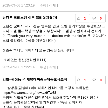
2025-09-06 17:23:19 [
수정
|
삭제
]
뉴턴은 크리스천 이론 물리학자였다!
1
0
몇년전 꿈에서 제가 검은 양복을 입고 노벨 물리학상을 수상했죠! 그
러나 노벨 물리학상 수상을 거부합니다! 노벨상 위원회에서 전화가 오
면 "Thank you very much but I decline with thanks"(매우 고맙지만
노벨 물리학상 수상을 거부합니다!!)
창조주 하나님 아버지께 모든 영광을 돌립니다!!!
-소리없는 헌신(전화번호111)
2025-09-06 17:22:14 [
수정
|
삭제
]
검철+권성동=이재명대북송금위증교사조작
1
0
.....쌍방울(김성태) 아바타회사인 KH그룹 조경식 부회장은
https://newtamsa.org/news/z9Tw68
국힘당 이철규가 윤석열정권에서 보호해주겠다며 연190억원수익
골프장 운영권을 10억원에 가져간후 약속을 안지키자
권성동에게 도움을 청했는데