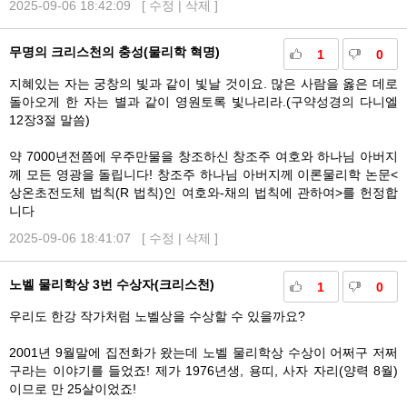
2025-09-06 18:42:09 [
수정
|
삭제
]
무명의 크리스천의 충성(물리학 혁명)
1
0
지혜있는 자는 궁창의 빛과 같이 빛날 것이요. 많은 사람을 옳은 데로
돌아오게 한 자는 별과 같이 영원토록 빛나리라.(구약성경의 다니엘
12장3절 말씀)
약 7000년전쯤에 우주만물을 창조하신 창조주 여호와 하나님 아버지
께 모든 영광을 돌립니다! 창조주 하나님 아버지께 이론물리학 논문<
상온초전도체 법칙(R 법칙)인 여호와-채의 법칙에 관하여>를 헌정합
니다
2025-09-06 18:41:07 [
수정
|
삭제
]
노벨 물리학상 3번 수상자(크리스천)
1
0
우리도 한강 작가처럼 노벨상을 수상할 수 있을까요?
2001년 9월말에 집전화가 왔는데 노벨 물리학상 수상이 어쩌구 저쩌
구라는 이야기를 들었죠! 제가 1976년생, 용띠, 사자 자리(양력 8월)
이므로 만 25살이었죠!