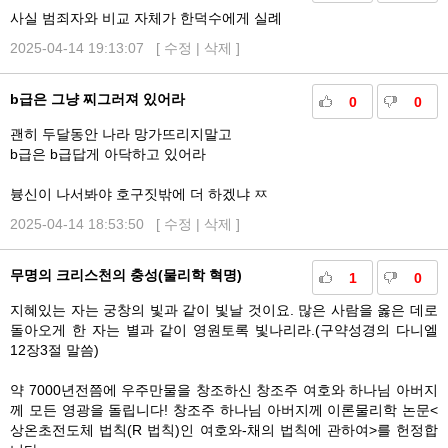
사실 범죄자와 비교 자체가 한덕수에게 실례
2025-04-14 19:13:07 [
수정
|
삭제
]
b급은 그냥 찌그러져 있어라
0
0
괜히 두달동안 나라 망가뜨리지말고
b급은 b급답게 아닥하고 있어라
븅신이 나서봐야 호구짓밖에 더 하겠냐 ㅉ
2025-04-14 18:53:50 [
수정
|
삭제
]
무명의 크리스천의 충성(물리학 혁명)
1
0
지혜있는 자는 궁창의 빛과 같이 빛날 것이요. 많은 사람을 옳은 데로
돌아오게 한 자는 별과 같이 영원토록 빛나리라.(구약성경의 다니엘
12장3절 말씀)
약 7000년전쯤에 우주만물을 창조하신 창조주 여호와 하나님 아버지
께 모든 영광을 돌립니다! 창조주 하나님 아버지께 이론물리학 논문<
상온초전도체 법칙(R 법칙)인 여호와-채의 법칙에 관하여>를 헌정합