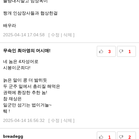
촐랑대지말고 임상옥이
짱개 인삼장사들과 협상한걸
배우라
2025-04-14 17:04:58 [
수정
|
삭제
]
무속인 최아영의 머시매!
3
1
네 놈은 4자성어로
시봉이군죄다!
늙은 말이 콩 더 밣히듯
두 군주 밑에서 총리질 해먹은
권력에 환장한 추한 놈!
참 재상은
일군만 섬기는 법이거늘~
퉤 !
2025-04-14 16:56:32 [
수정
|
삭제
]
breadegg
1
2