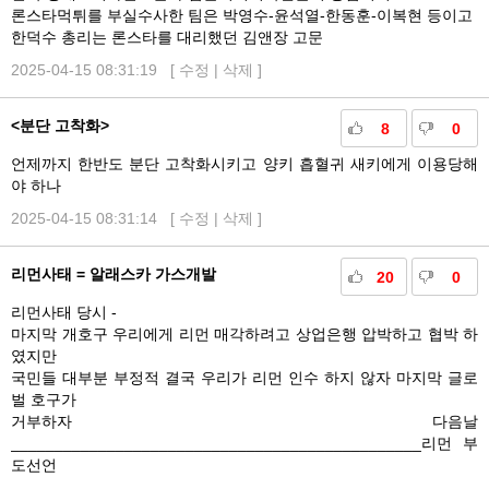
론스타먹튀를 부실수사한 팀은 박영수-윤석열-한동훈-이복현 등이고
한덕수 총리는 론스타를 대리했던 김앤장 고문
2025-04-15 08:31:19 [
수정
|
삭제
]
<분단 고착화>
8
0
언제까지 한반도 분단 고착화시키고 양키 흡혈귀 새키에게 이용당해
야 하나
2025-04-15 08:31:14 [
수정
|
삭제
]
리먼사태 = 알래스카 가스개발
20
0
리먼사태 당시 -
마지막 개호구 우리에게 리먼 매각하려고 상업은행 압박하고 협박 하
였지만
국민들 대부분 부정적 결국 우리가 리먼 인수 하지 않자 마지막 글로
벌 호구가
거부하자 다음날
_______________________________________________리먼 부
도선언