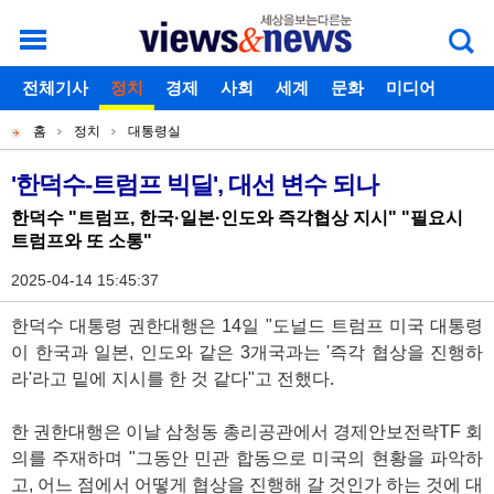
로그인
전체기사
회원가입
정치
경제
아이디찾기
사회
세계
비밀번호찾기
문화
미디어
개
주
스포츠
칼럼
독자게시판
홈
정치
대통령실
별
메
현
메
뉴
재
'한덕수-트럼프 빅딜', 대선 변수 되나
기
뉴
위
한덕수 "트럼프, 한국·일본·인도와 즉각협상 지시" "필요시
사
트럼프와 또 소통"
치
본
2025-04-14 15:45:37
문
한덕수 대통령 권한대행은 14일 "도널드 트럼프 미국 대통령
이 한국과 일본, 인도와 같은 3개국과는 '즉각 협상을 진행하
라'라고 밑에 지시를 한 것 같다"고 전했다.
한 권한대행은 이날 삼청동 총리공관에서 경제안보전략TF 회
의를 주재하며 "그동안 민관 합동으로 미국의 현황을 파악하
고, 어느 점에서 어떻게 협상을 진행해 갈 것인가 하는 것에 대