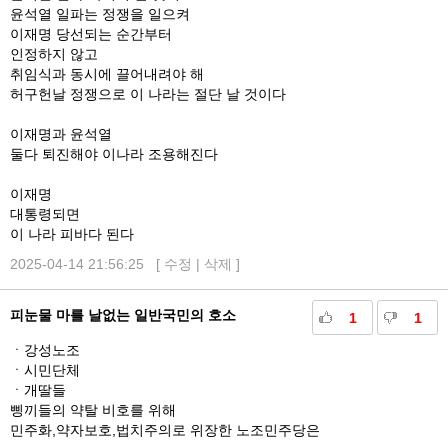
윤석열 일파는 정쟁을 일으켜
이재명 당선되는 순간부터
인정하지 않고
취임식과 동시에 끌어내려야 해
허구헌날 정쟁으로 이 나라는 절단 날 것이다
이재명과 윤석열
둘다 퇴진해야 이나라 조용해진다
이재명
대통령되면
이 나라 피바다 된다
2025-04-14 21:56:25 [
수정
|
삭제
]
피눈물 마를 날없는 일반국민의 호소
1
1
ㆍ강성노조
ㆍ시민단체
ㆍ개딸들
삥끼들의 약탈 비호를 위해
민주화,약자보호,법치주의로 위장한 노조민주당은