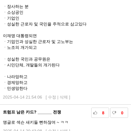
ㆍ장사하는 분
ㆍ소상공인
ㆍ기업인
ㆍ성실한 근로자 및 국민을 주적으로 삼고있다
이재명 대통령되면
ㆍ기업인과 성실한 근로자 및 고노부는
ㆍ노조의 개가되고
ㆍ성실한 국민과 공무원은
ㆍ시민단체, 개딸들의 개가된다
ㆍ나라망하고
ㆍ경제망하고
ㆍ민생망한다
2025-04-14 21:54:06 [
수정
|
삭제
]
트럼프 남은 카드? ______ 전쟁
8
0
앵글로 섹슨 새키들 뻔하잖여 ~ ㅋㅋ