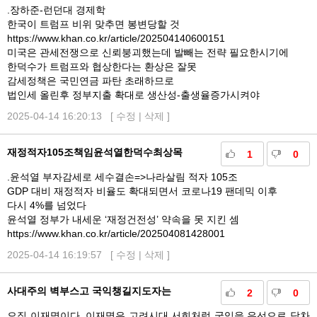
.장하준-런던대 경제학
한국이 트럼프 비위 맞추면 봉변당할 것
https://www.khan.co.kr/article/202504140600151
미국은 관세전쟁으로 신뢰붕괴했는데 발빼는 전략 필요한시기에
한덕수가 트럼프와 협상한다는 환상은 잘못
감세정책은 국민연금 파탄 초래하므로
법인세 올린후 정부지출 확대로 생산성-출생율증가시켜야
2025-04-14 16:20:13 [
수정
|
삭제
]
재정적자105조책임윤석열한덕수최상목
1
0
.윤석열 부자감세로 세수결손=>나라살림 적자 105조
GDP 대비 재정적자 비율도 확대되면서 코로나19 팬데믹 이후
다시 4%를 넘었다
윤석열 정부가 내세운 ‘재정건전성’ 약속을 못 지킨 셈
https://www.khan.co.kr/article/202504081428001
2025-04-14 16:19:57 [
수정
|
삭제
]
사대주의 벽부스고 국익챙길지도자는
2
0
오직 이재명이다. 이재명은 고려시대 서희처럼 국익을 우선으로 당차