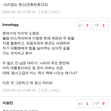
-소리없는 헌신(전화번호111)
2025-04-14 17:33:16 [
수정
|
삭제
]
breadegg
1
1
한덕수의 마지막 소명은,
불법 비스무리하게 지명한 헌재 재판관 두 명을
지명 철회하고, 트럼프와의 회견도 사양하여
차기 대통령에게 힘을 실어주는 상식적 길을
가는 것이라고 본다
.
두 달도 안 남은 대리가, 나라의 주요 현안에
마치 대통령이라도 된 듯이 까부는 것은,
대체, 동서고금의 어느 역사 책에 나오는 얘기냐?
.
미친 짓 그만하고 제 정신 차리라
2025-04-14 17:08:30 [
수정
|
삭제
]
이승만
1
0