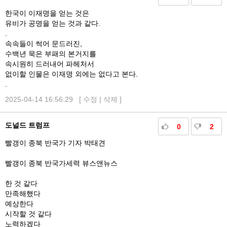
한국이 이재명을 얻는 것은
유비가 공명을 얻는 것과 같다.
.
속속들이 썩어 문드러진,
수백년 묵은 부패의 본거지를
속시원히 드러내어 파헤처서
없이할 인물은 이재명 외에는 없다고 본다.
.
2025-04-14 16:56:29 [
수정
|
삭제
]
도널드 트럼프
0
2
빨갱이 종북 반국가 기자 박태견
빨갱이 종북 반국가세력 뷰스앤뉴스
한 것 같다
만족해했다
예상한다
시작할 것 같다
노력하겠다