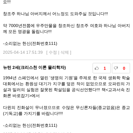
요!!!
창조주 하나님 아버지께서 어느정도 도와주실 것입니다!!!
약 7000년전쯤에 우주만물을 창조하신 창조주 여호와 하나님 아버지
께 모든 영광을 돌립니다!!!
-소리없는 헌신(전화번호111)
2025-04-14 17:51:39 [
수정
|
삭제
]
뉴턴 2세(크리스천 이론 물리학자)
1
0
1994년 스페인에서 열린 '생명의 기원'을 주제로 한 국제 생화학 학술
대회에서는 환원성 대기가 지구를 덮은 적이 없었으므로 오파린의 가
설과 밀러의 실험은 잘못된 학설임을 공식선언했다!!! 책<교과서속 진
화론 바로잡기>에서
다윈의 진화설이 무너졌으므로 수많은 무신론자들(종교없음)은 종교
(기독교)를 가지기를 바랍니다!!!!
-소리없는 헌신(전화번호111)