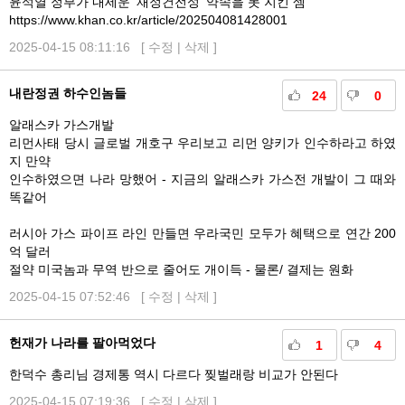
윤석열 정부가 내세운 ‘재정건전성’ 약속을 못 지킨 셈
https://www.khan.co.kr/article/202504081428001
2025-04-15 08:11:16 [
수정
|
삭제
]
내란정권 하수인놈들
24
0
알래스카 가스개발
리먼사태 당시 글로벌 개호구 우리보고 리먼 양키가 인수하라고 하였
지 만약
인수하였으면 나라 망했어 - 지금의 알래스카 가스전 개발이 그 때와
똑같어
러시아 가스 파이프 라인 만들면 우라국민 모두가 혜택으로 연간 200
억 달러
절약 미국놈과 무역 반으로 줄어도 개이득 - 물론/ 결제는 원화
2025-04-15 07:52:46 [
수정
|
삭제
]
헌재가 나라를 팔아먹었다
1
4
한덕수 총리님 경제통 역시 다르다 찢벌래랑 비교가 안된다
2025-04-15 07:19:36 [
수정
|
삭제
]