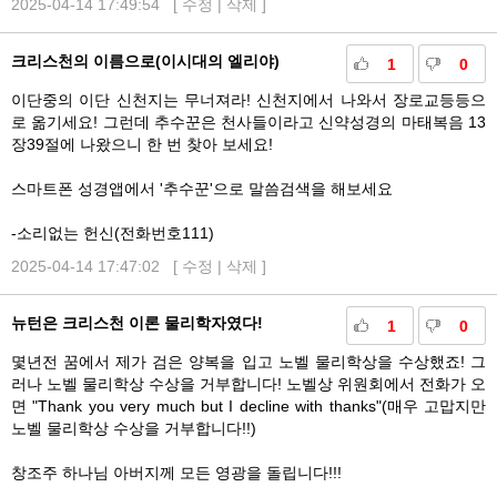
2025-04-14 17:49:54 [
수정
|
삭제
]
크리스천의 이름으로(이시대의 엘리야)
1
0
이단중의 이단 신천지는 무너져라! 신천지에서 나와서 장로교등등으
로 옮기세요! 그런데 추수꾼은 천사들이라고 신약성경의 마태복음 13
장39절에 나왔으니 한 번 찾아 보세요!
스마트폰 성경앱에서 '추수꾼'으로 말씀검색을 해보세요
-소리없는 헌신(전화번호111)
2025-04-14 17:47:02 [
수정
|
삭제
]
뉴턴은 크리스천 이론 물리학자였다!
1
0
몇년전 꿈에서 제가 검은 양복을 입고 노벨 물리학상을 수상했죠! 그
러나 노벨 물리학상 수상을 거부합니다! 노벨상 위원회에서 전화가 오
면 "Thank you very much but I decline with thanks"(매우 고맙지만
노벨 물리학상 수상을 거부합니다!!)
창조주 하나님 아버지께 모든 영광을 돌립니다!!!