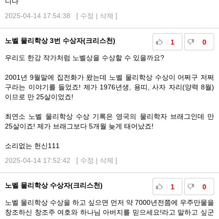
니다
2025-04-14 17:54:38 [
수정
|
삭제
]
노벨 물리학상 3번 수상자(크리스천)
1
0
우리도 한강 작가처럼 노벨상을 수상할 수 있을까요?
2001년 9월말에 집전화가 왔는데 노벨 물리학상 수상이 어쩌구 저쩌
구라는 이야기를 들었죠! 제가 1976년생, 용띠, 사자 자리(양력 8월)
이므로 만 25살이었죠!
최연소 노벨 물리학상 수상 기록은 영국의 물리학자 브래그인데 만
25살이죠! 제가 브래그보다 5개월 늦게 태어났죠!
소리없는 헌신111
2025-04-14 17:52:42 [
수정
|
삭제
]
노벨 물리학상 수상자(크리스천)
1
0
노벨 물리학상 수상을 하고 싶으면 먼저 약 7000년전쯤에 우주만물을
창조하신 창조주 여호와 하나님 아버지를 믿으세요!라고 말하고 싶군