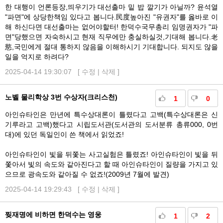
한 대행이 언론등장,띄우기가 대선출마 밑 밥 깔기가 아닐까? 윤석열
"파면"에 상당한책임 있다고 봅니다.民度높아진 "유권자"를 옳바로 이
해 하신다면 대선출마는 없어야할터! 한덕수국무총리 임명권자가 "파
면"당했으면 자숙하시고 현재 직무에만 충실하실것,기대해 봅니다.老
慾,국민에게 절대 통하지 않음을 이해하시기 기대합니다. 되지도 않을
일을 억지로 하려다?
2025-04-14 19:30:07 [
수정
|
삭제
]
노벨 물리학상 3번 수상자(크리스천)
1
0
아인슈타인은 만년에 특수상대론이 틀렸다고 고백(특수상대론은 신
기루라고 고백)했다고 시립도서관(도서관의 도서분류 총류000, 0번
대)에 있던 독일인이 쓴 책에서 읽었죠!
아인슈타인이 빛을 뒤쫓는 사고실험은 틀렸죠! 아인슈타인이 빛을 뒤
쫓아서 빛의 속도와 같아진다고 할 때 아인슈타인이 질량을 가지고 있
으므로 광속도와 같아질 수 없죠!(2009년 7월에 발견)
2025-04-14 19:29:43 [
수정
|
삭제
]
찢재명에 비하면 한덕수는 영웅
1
2