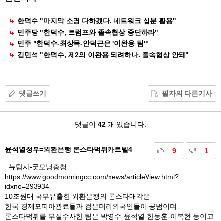
유
한덕수 "마지막 소명 다하겠다. 네트워크 십분 활용"
민주당 "한덕수, 트럼프와 졸속협상 중단하라"
민주 "한덕수-최상목-안덕근은 '이완용 팀'"
김민석 "한덕수, 제2의 이완용 되려하나. 졸속협상 안돼"
댓글쓰기
필자의 다른기사
댓
댓글이
42
개 있습니다.
글
윤석열정부=외환은행 론스타먹튀카르텔4
9
1
..뉴탐사-굿모닝충청
https://www.goodmorningcc.com/news/articleView.html?
idxno=293934
10조원대 국부유출한 외환은행의 론스타매각은
한국 경제모피아관료들과 검은머리외국인들이 공범이며
론스타먹튀를 부실수사한 팀은 박영수-윤석열-한동훈-이복현 등이고