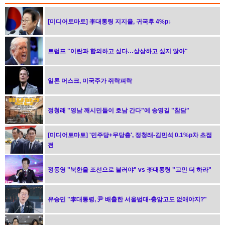
[미디어토마토] 李대통령 지지율, 귀국후 4%p↓
트럼프 "이란과 합의하고 싶다…살상하고 싶지 않아"
일론 머스크, 미국주가 쥐락펴락
정청래 "영남 깨시민들이 호남 간다"에 송영길 "참담"
[미디어토마토] '민주당+무당층', 정청래-김민석 0.1%p차 초접
전
정동영 "북한을 조선으로 불러야" vs 李대통령 "고민 더 하라"
유승민 "李대통령, 尹 배출한 서울법대-충암고도 없애야지?"