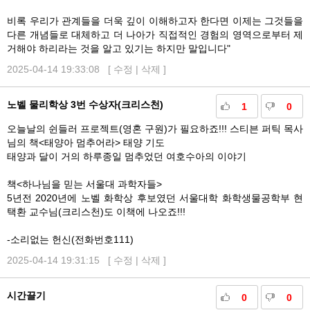
비록 우리가 관계들을 더욱 깊이 이해하고자 한다면 이제는 그것들을
다른 개념들로 대체하고 더 나아가 직접적인 경험의 영역으로부터 제
거해야 하리라는 것을 알고 있기는 하지만 말입니다"
2025-04-14 19:33:08 [
수정
|
삭제
]
노벨 물리학상 3번 수상자(크리스천)
1
0
오늘날의 쉰들러 프로젝트(영혼 구원)가 필요하죠!!! 스티븐 퍼틱 목사
님의 책<태양아 멈추어라> 태양 기도
태양과 달이 거의 하루종일 멈추었던 여호수아의 이야기
책<하나님을 믿는 서울대 과학자들>
5년전 2020년에 노벨 화학상 후보였던 서울대학 화학생물공학부 현
택환 교수님(크리스천)도 이책에 나오죠!!!
-소리없는 헌신(전화번호111)
2025-04-14 19:31:15 [
수정
|
삭제
]
시간끌기
0
0