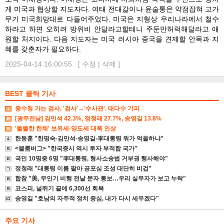
게 미국과 협상할 지도자다. 여태 전대갈이나 윤술통은 약점잡혀 고가
무기 미국희망대로 다들어주었다. 미국은 지형상 우리나라에서 철수
하라고 하면 오히려 방위비 안달라고할테니 주둔만허럭해달라고 애
원할 처지이다. 다음 지도자는 미국 러시아 중국을 견제할 안목과 지
혜를 갗춘자가 필요하다.
2025-04-14 16:00:55 [
수정
|
삭제
]
BEST 클릭 기사
중수청 가는 검사, '검사'→'수사관'. 대다수 기피
[광주전남] 김민석 42.3%, 정청래 27.7%, 송영길 13.8%
'똘똘한 한채' 보유세-양도세 대폭 인상
한동훈 "한명숙-김민석-송영길-李대통령 뭐가 억울하냐"
<블룸버그> "한국증시 역시 투자 부적합 국가"
국민 10명중 6명 "李대통령, 형사소송법 거부권 행사해야"
정청래 "대통령 이름 팔아 공포심 조성 대단히 비겁"
합참 "美, 무인기 비행 전날 문자 통보…우리 실무자가 보고 누락"
코스피, 널뛰기 끝에 6,300선 회복
송영길 "호남의 자주적 정치 중심, 내가 다시 세우겠다"
주요 기사