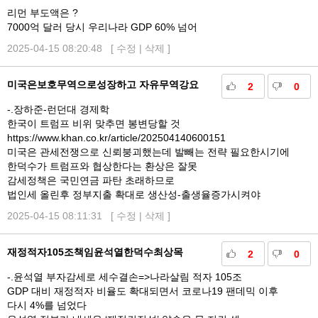
리먼 부도액은 ?
7000억 달러 당시 우리나라 GDP 60% 넘어
2025-04-15 08:20:48 [
수정
|
삭제
]
미국은보호무역으로성장하고 자유무역강요
2
0
-.장하준-런던대 경제학
한국이 트럼프 비위 맞추면 봉변당할 것
https://www.khan.co.kr/article/202504140600151
미국은 관세전쟁으로 신뢰붕괴했는데 발빼는 전략 필요한시기에
한덕수가 트럼프와 협상한다는 환상은 잘못
감세정책은 국민연금 파탄 초래하므로
법인세 올린후 정부지출 확대로 생산성-출생율증가시켜야
2025-04-15 08:11:31 [
수정
|
삭제
]
재정적자105조책임윤석열한덕수최상목
2
0
-.윤석열 부자감세로 세수결손=>나라살림 적자 105조
GDP 대비 재정적자 비율도 확대되면서 코로나19 팬데믹 이후
다시 4%를 넘었다