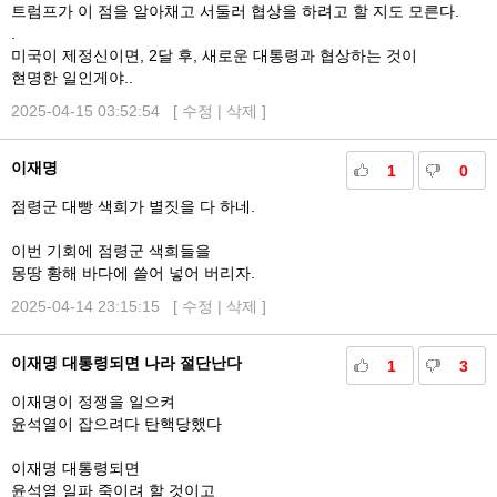
트럼프가 이 점을 알아채고 서둘러 협상을 하려고 할 지도 모른다.
.
미국이 제정신이면, 2달 후, 새로운 대통령과 협상하는 것이
현명한 일인게야..
2025-04-15 03:52:54 [
수정
|
삭제
]
이재명
1
0
점령군 대빵 색희가 별짓을 다 하네.
이번 기회에 점령군 색희들을
몽땅 황해 바다에 쓸어 넣어 버리자.
2025-04-14 23:15:15 [
수정
|
삭제
]
이재명 대통령되면 나라 절단난다
1
3
이재명이 정쟁을 일으켜
윤석열이 잡으려다 탄핵당했다
이재명 대통령되면
윤석열 일파 죽이려 할 것이고