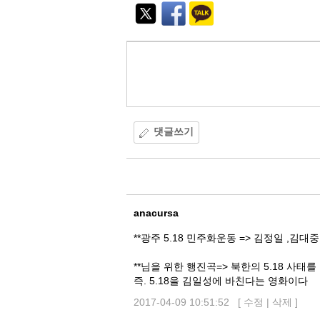
능
외
부
공
유
댓글쓰기
댓
글
anacursa
**광주 5.18 민주화운동 => 김정일 ,김
**님을 위한 행진곡=> 북한의 5.18 사태
즉. 5.18을 김일성에 바친다는 영화이다
2017-04-09 10:51:52 [
수정
|
삭제
]