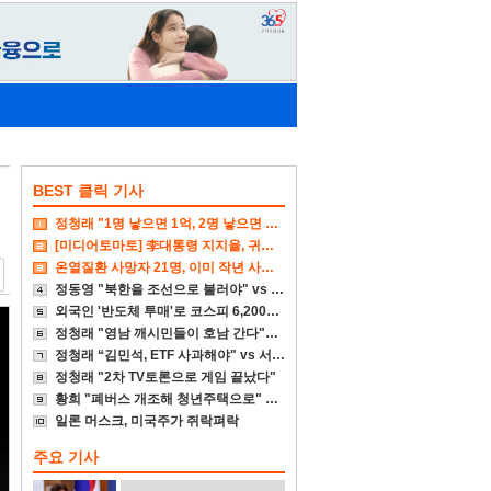
BEST 클릭 기사
정청래 "1명 낳으면 1억, 2명 낳으면 2억 주겠다"
[미디어토마토] 李대통령 지지율, 귀국후 4%p↓
온열질환 사망자 21명, 이미 작년 사망자 넘어서
정동영 "북한을 조선으로 불러야" vs 李대통령 "고민 더 하라"
외국인 '반도체 투매'로 코스피 6,200대 폭삭
정청래 "영남 깨시민들이 호남 간다"에 송영길 "참담"
정청래 “김민석, ETF 사과해야" vs 서미화 "국회서 통과시켜 놓고선"
정청래 "2차 TV토론으로 게임 끝났다"
황희 "폐버스 개조해 청년주택으로" vs 국힘 "본인부터 입주하라"
일론 머스크, 미국주가 쥐락펴락
주요 기사