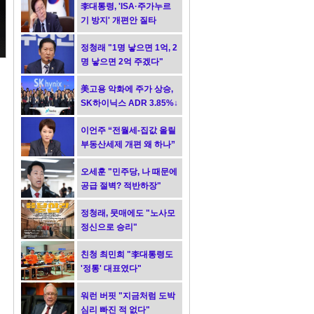
李대통령, 'ISA·주가누르
기 방지' 개편안 질타
정청래 "1명 낳으면 1억, 2
명 낳으면 2억 주겠다"
美고용 악화에 주가 상승,
SK하이닉스 ADR 3.85%↓
이언주 “전월세-집값 올릴
부동산세제 개편 왜 하나”
오세훈 "민주당, 나 때문에
공급 절벽? 적반하장"
정청래, 뭇매에도 "노사모
정신으로 승리"
친청 최민희 "李대통령도
'정통' 대표였다"
워런 버핏 "지금처럼 도박
심리 빠진 적 없다"