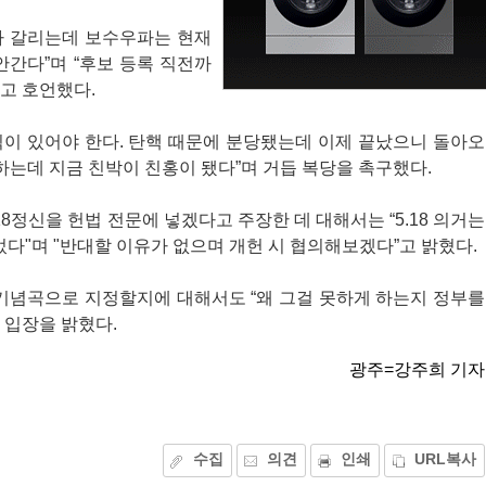
가 갈리는데 보수우파는 현재
안간다”며 “후보 등록 직전까
고 호언했다.
칙이 있어야 한다. 탄핵 때문에 분당됐는데 이제 끝났으니 돌아오
 하는데 지금 친박이 친홍이 됐다”며 거듭 복당을 촉구했다.
8정신을 헌법 전문에 넣겠다고 주장한 데 대해서는 “5.18 의거는
"며 "반대할 이유가 없으며 개헌 시 협의해보겠다”고 밝혔다.
공식기념곡으로 지정할지에 대해서도 “왜 그걸 못하게 하는지 정부를
 입장을 밝혔다.
광주=강주희 기자
수집
의견
인쇄
URL복사