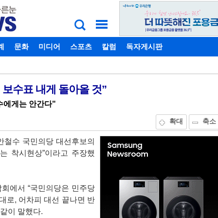
계
비밀번호찾기
문화
미디어
스포츠
칼럼
독자게시판
 보수표 내게 돌아올 것”
수에게는 안간다"
확대
축소
 안철수 국민의당 대선후보의
세는 착시현상”이라고 주장했
담회에서 “국민의당은 민주당
대로, 어차피 대선 끝나면 반
같이 말했다.