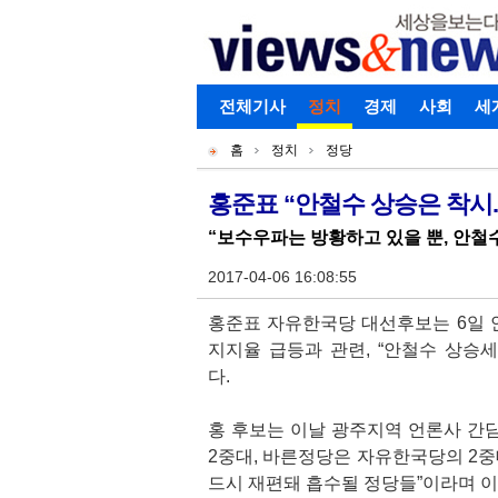
로그인
전체기사
회원가입
정치
경제
아이디찾기
사회
세
개
주
홈
정치
정당
별
메
현
메
뉴
재
홍준표 “안철수 상승은 착시.
기
뉴
위
“보수우파는 방황하고 있을 뿐, 안철
사
치
본
2017-04-06 16:08:55
문
홍준표 자유한국당 대선후보는 6일
지지율 급등과 관련, “안철수 상승
다.
홍 후보는 이날 광주지역 언론사 간
2중대, 바른정당은 자유한국당의 2중
드시 재편돼 흡수될 정당들”이라며 이