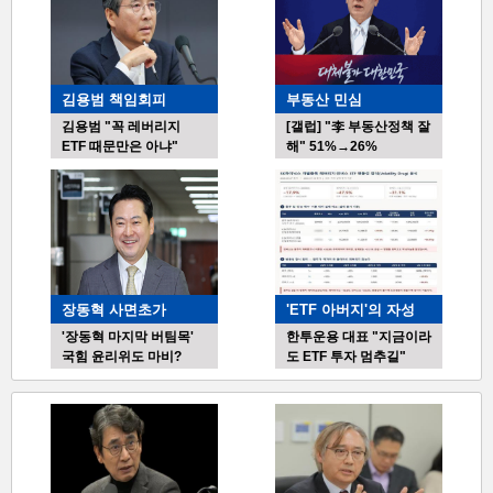
스
이란 "요르단 미군 기지 공격…F-35 전투기 3대 파괴"
미군 "이란 상대 공습 개시". 엿새만에 공격 재개
기
다카이치 "구마모토 강진 사망자 13명…구조, 시간과의 싸움"
사-01
<NHK> "강진으로 규슈 쇼핑몰 일부 붕괴…내부에 다수 갇힌 듯"
김용범 책임회피
부동산 민심
김용범 "꼭 레버리지
[갤럽] "李 부동산정책 잘
ETF 때문만은 아냐"
해" 51%→26%
장동혁 사면초가
'ETF 아버지'의 자성
'장동혁 마지막 버팀목'
한투운용 대표 "지금이라
국힘 윤리위도 마비?
도 ETF 투자 멈추길"
박
스
기