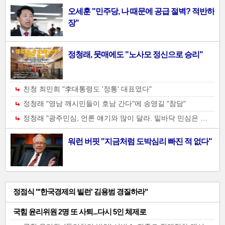
사
오세훈 "민주당, 나 때문에 공급 절벽? 적반하
진
장"
기
사-02
정청래, 뭇매에도 "노사모 정신으로 승리"
친청 최민희 "李대통령도 '정통' 대표였다"
정청래 "영남 깨시민들이 호남 간다"에 송영길 "참담"
정청래 "광주민심, 언론 얘기와 많이 달라. 밑바닥 민심은 정청래"
워런 버핏 "지금처럼 도박심리 빠진 적 없다"
일
정점식 "'한국경제의 빌런' 김용범 경질하라"
반
국힘 윤리위원 2명 또 사퇴...다시 5인 체제로
기