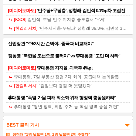
[미디어토마토]
'민주당+무당층', 정청래-김민석 0.1%p차 초접전
[KSOI]
김민석, 호남-민주 지지층-중도층서 '우세'
[한길리서치]
'민주지지층-무당파' 정청래 36.3%, 김민석 33.3%
일
산업장관 "주52시간 손봐야...중국과 비교해야"
반
정동영 "북한을 조선으로 불러야" vs 李대통령 "고민 더 하라"
기
[미디어토마토]
李대통령 지지율, 귀국후 4%p↓
사-07
李대통령, 7일 부동산 점검 2차 회의. 공급대책 논의할듯
[한길리서치]
"검찰보다 경찰 더 못믿겠다"
李대통령 "폭염-가뭄 피해 최소화 위해 행정력 총동원하라"
李대통령 "청년 정책, 취업-주거 등 핵심 영역 중심 개편"
뷰스 경제광장
BEST 클릭 기사
산업연구원 "8월 제조업 경기, 반도체 빼고 급랭할듯"
정청래 "1명 낳으면 1억, 2명 낳으면 2억 주겠다"