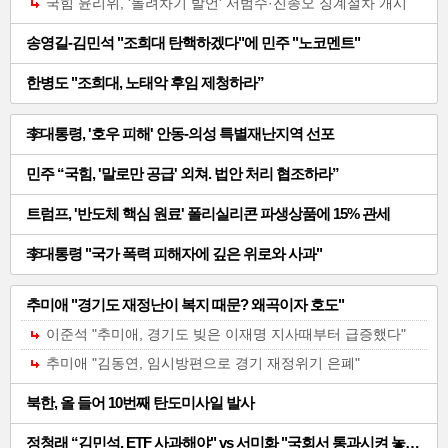
국힘 윤리위, '돌려차기 발언' 서범수·진종오 징계절차 개시
사-04
송영길-김민석 "조희대 탄핵하겠다"에 민주 "노코멘트"
한병도 "조희대, 노태악 후임 제청하라”
일
李대통령, '호우 피해' 안동-의성 특별재난지역 선포
반
민주 “국힘, '말로만 공급' 외쳐. 법안 처리 협조하라”
기
트럼프, '반도체 핵심 원료' 폴리실리콘 파생상품에 15% 관세
사-05
李대통령 "국가 폭력 피해자에 깊은 위로와 사과"
일
추미애 "경기도 재정난이 복지 때문? 왜곡이자 호도"
반
이준석 "추미애, 경기도 빚은 이재명 지사때부터 급증했다"
기
추미애 "김동연, 임시방편으로 경기 재정위기 은폐"
사-06
북한, 올 들어 10번째 탄도미사일 발사
정청래 “김민석, ETF 사과해야" vs 서미화 "국회서 통과시켜 놓고선"