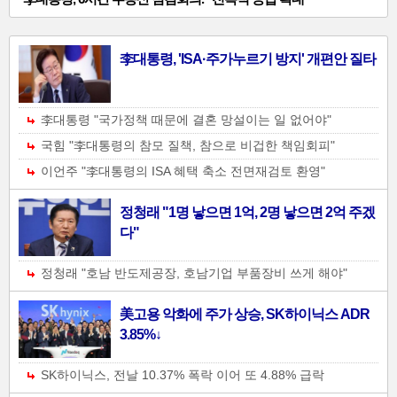
사
李대통령, 'ISA·주가누르기 방지' 개편안 질타
진
기
李대통령 "국가정책 때문에 결혼 망설이는 일 없어야"
사-01
국힘 "李대통령의 참모 질책, 참으로 비겁한 책임회피"
이언주 "李대통령의 ISA 혜택 축소 전면재검토 환영"
정청래 "1명 낳으면 1억, 2명 낳으면 2억 주겠
다"
정청래 "호남 반도제공장, 호남기업 부품장비 쓰게 해야"
美고용 악화에 주가 상승, SK하이닉스 ADR
3.85%↓
SK하이닉스, 전날 10.37% 폭락 이어 또 4.88% 급락