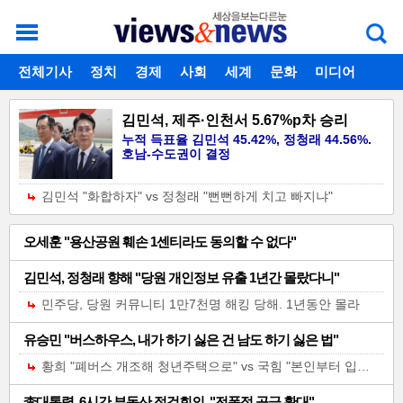
개
주
로그인
전체기사
회원가입
정치
경제
아이디찾기
사회
세계
비밀번호찾기
문화
미디어
별
메
스포츠
칼럼
독자게시판
TOP
메
뉴
김민석, 제주·인천서 5.67%p차 승리
기
누적 득표율 김민석 45.42%, 정청래 44.56%.
뉴
호남-수도권이 결정
사
김민석 "화합하자" vs 정청래 "뻔뻔하게 치고 빠지냐"
일
오세훈 "용산공원 훼손 1센티라도 동의할 수 없다"
반
김민석, 정청래 향해 "당원 개인정보 유출 1년간 몰랐다니"
기
민주당, 당원 커뮤니티 1만7천명 해킹 당해. 1년동안 몰라
사-01
유승민 "버스하우스, 내가 하기 싫은 건 남도 하기 싫은 법"
황희 "폐버스 개조해 청년주택으로" vs 국힘 "본인부터 입주하라"
李대통령, 6시간 부동산 점검회의. "전폭적 공급 확대"