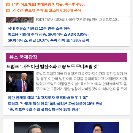
[미디어토마토] 李대통령 지지율, 귀국후 4%p↓
다음 달 국내 제조업 경기가 반도체를 제외한 대부분 업종에서 급
랭할 것으로 전망됐다. 26일 산업연구원의 산업경기 전문가 서베
외국인 '반도체 투매'로 코스피 6,200대 폭삭
이 지수(PSI)에 따르면, 8월 제조업 업황 전망 PSI는 95에 그쳤다.
정청래 “김민석, ETF 사과해야" vs 서미화 "국회서 통과시켜 놓고선"
PSI가 기준치(100)를 하회한 것은 3개월 만에 처음으로, 10...
황희 "폐버스 개조해 청년주택으로" vs 국힘 "본인부터 입주하라"
정청래 "2차 TV토론으로 게임 끝났다"
국내 주유소 기름값 12주 연속 소폭 하락
일론 머스크, 미국주가 쥐락펴락
美고용 악화에 주가 상승, SK하이닉스 ADR 3.85%↓
[미디어토마토] '민주당+무당층', 정청래-김민석 0.1%p차 초접전
SK하이닉스, 전날 10.37% 폭락 이어 또 4.88% 급락
李대통령, 6시간 부동산 점검회의. "전폭적 공급 확대"
워런 버핏 "지금처럼 도박심리 빠진 적 없다"
민주당, 당원 커뮤니티 1만7천명 해킹 당해. 1년동안 몰라
이란전 장기화 우려에 유가 급등-美주가 하락
뷰스 국제광장
산업장관 "주52시간 손봐야...중국과 비교해야"
외국인 '반도체 투매'로 코스피 6,200대 폭삭
트럼프 "내주 이란 발전소와 교량 모두 무너뜨릴 것"
6월 경상수지 흑자 497억달러, '역대 최대' 경신
도널드 트럼프 미국 대통령은 다음 주까지 이란과 종전 합의가 안
일론 머스크, 미국주가 쥐락펴락
될 경우 이란의 발전소와 교량을 공격하겠다고 14일(현지시간)
코스피, 외국인 매수로 6,500선 회복
밝혔다. 트럼프 대통령은 이날 <폭스뉴스>와의 인터뷰에서 "다음
주가 되면 그들에게 정말 상황이 나빠질 것이다. 왜냐면 다음 주에
는 발전소들이...
이란 반체제 매체 "최고지도자 모즈타바 매우 위독"
트럼프, '반도체 핵심 원료' 폴리실리콘 파생상품에 15% 관세
"美, 이르면 6일 수입 폴리실리콘에 15% 관세"
트럼프 "이란과 합의하고 싶다…살상하고 싶지 않아"
이란 "호르무즈 새 항로 합의…상당부분 이란 영해 통과"
박
구마모토 강진 사망자 34명으로 늘어