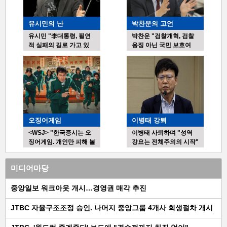
사-02
유시민의 난
박찬운의 고언
유시민 "李대통령, 필연
박찬운 "검찰개혁, 검찰
적 실패의 길로 가고 있
응징 아닌 국민 보호여
다"
야"
오징어게임
이병태 강퇴
<WSJ> "한국증시는 오
이병태 사퇴하며 "성역
징어게임. 개인만 피해 볼
강요는 전체주의의 시작"
수도"
미디어마당
중앙일보 워크아웃 개시…경영권 매각 추진
JTBC 자율구조조정 승인. 나머지 중앙그룹 4개사 회생절차 개시