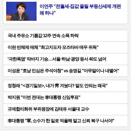
이언주 “전월세-집값 올릴 부동산세제 개편
왜 하나”
일
국내 주유소 기름값 12주 연속 소폭 하락
반
이란 반체제 매체 "최고지도자 모즈타바 매우 위독"
기
'극한폭염' 막바지 기승…서울·하남·광양 등서 40도 넘어
사-02
이성윤 "호남 민심은 주석야청" vs 송영길 "아무말이나 내뱉어"
일
정청래 “<경기일보>, 내가 靑 겨눴다? 말도 안되는 왜곡”
반
박지원 "이번 전대는 李대통령 신임투표"
기
규제합리화위 부위원장에 김태유 서울대 교수
사-03
李대통령 "軍, 소수가 한 일로 억울해 말고 신뢰 복구 나서야"